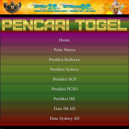
Home
Paito Warna
Prediksi Bullseye
Prediksi Sydney
Prediksi SGP
Prediksi PCSO
Prediksi HK
Data Hk 6D
Data Sydney 6D