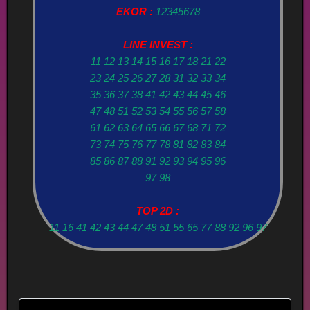
EKOR :
12345678
LINE INVEST :
11 12 13 14 15 16 17 18 21 22
23 24 25 26 27 28 31 32 33 34
35 36 37 38 41 42 43 44 45 46
47 48 51 52 53 54 55 56 57 58
61 62 63 64 65 66 67 68 71 72
73 74 75 76 77 78 81 82 83 84
85 86 87 88 91 92 93 94 95 96
97 98
TOP 2D :
11 16 41 42 43 44 47 48 51 55 65 77 88 92 96 97