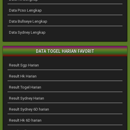
Data Pcso Lengkap
Data Bullseye Lengkap
Data Sydney Lengkap
DATA TOGEL HARIAN FAVORIT
Result Sgp Harian
Result Hk Harian
Result Togel Harian
Result Sydney Harian
Result Sydney 6D harian
Result Hk 6D harian