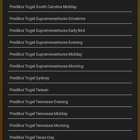
Prediksi Togel South Carolina Midday
Prediksi Togel Supremeventures Drivetime
Prediksi Togel Supremeventures Early Bird
Prediksi Togel Supremeventures Evening
Prediksi Togel Supremeventures Midday
Prediksi Togel Supremeventures Morning
Prediksi Togel Sydney
Prediksi Togel Taiwan
Prediksi Togel Tennesse Evening
Prediksi Togel Tennesse Midday
Prediksi Togel Tennesse Morning
Prediksi Togel Texas Day