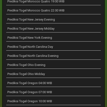
Prediksi Togel Morocco Quatro 19:00 WIB
Prediksi Togel Morocco Quatro 22:00 WIB
Prediksi Togel New Jersey Evening
Prediksi Togel New Jersey Midday
Prediksi Togel New York Evening
Prediksi Togel North Carolina Day
Prediksi Togel North Carolina Evening
Prediksi Togel Ohio Evening
Prediksi Togel Ohio Midday
Prediksi Togel Oregon 04:00 WIB
Prediksi Togel Oregon 07:00 WIB
Prediksi Togel Oregon 10:00 WIB