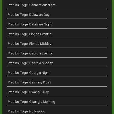
Prediksi Togel Connecticut Night
Prediksi Togel Delaware Day
Prediksi Togel Delaware Night
Prediksi Togel Florida Evening
Prediksi Togel Florida Midday
Prediksi Togel Georgia Evening
Prediksi Togel Georgia Midday
Prediksi Togel Georgia Night
Prediksi Togel Germany Plus5
Prediksi Togel Gwangju Day
Prediksi Togel Gwangju Morning
Prediksi Togel Hollywood