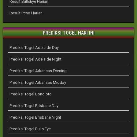
Result BullsEye Harian
Result Pcso Harian
PREDIKSI TOGEL HARI INI
Prediksi Togel Adelaide Day
Prediksi Togel Adelaide Night
Prediksi Togel Arkansas Evening
Prediksi Togel Arkansas Midday
Prediksi Togel Bonoloto
Prediksi Togel Brisbane Day
Prediksi Togel Brisbane Night
Prediksi Togel Bulls Eye