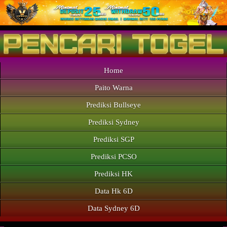
Home
Paito Warna
Prediksi Bullseye
Prediksi Sydney
Prediksi SGP
Prediksi PCSO
Prediksi HK
Data Hk 6D
Data Sydney 6D