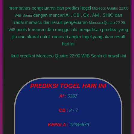
membahas pengeluaran dan prediksi togel
Morocco Quatro 22:00
dengan mencari AI , CB , Ck , AM , SHIO dan
WIB
Senin
Tradal memacu dari result pengeluaran
Morocco Quatro 22:00
pools kemaren dan minggu lalu menjadikan prediksi yang
WIB
jitu dan akurat untuk mencari angka togel yang akan result
hari ini
ikuti prediksi Morocco Quatro 22:00 WIB Senin di bawah ini
PREDIKSI TOGEL HARI INI
AI :
0367
CB :
2 / 7
KEPALA :
12345679