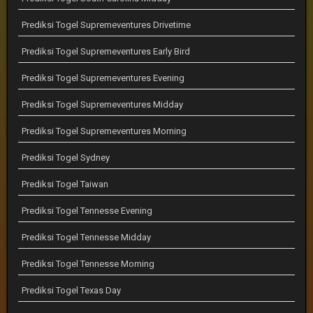
Prediksi Togel Supremeventures Drivetime
Prediksi Togel Supremeventures Early Bird
Prediksi Togel Supremeventures Evening
Prediksi Togel Supremeventures Midday
Prediksi Togel Supremeventures Morning
Prediksi Togel Sydney
Prediksi Togel Taiwan
Prediksi Togel Tennesse Evening
Prediksi Togel Tennesse Midday
Prediksi Togel Tennesse Morning
Prediksi Togel Texas Day