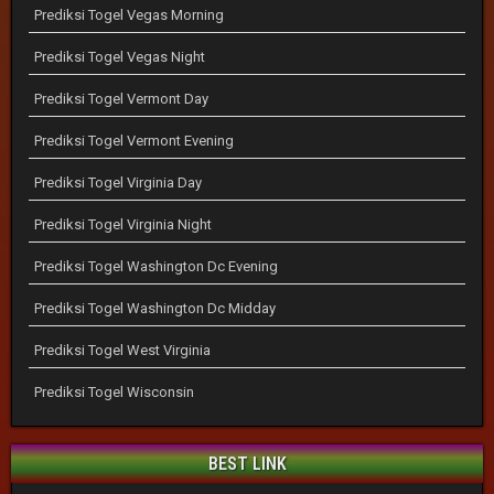
Prediksi Togel Vegas Morning
Prediksi Togel Vegas Night
Prediksi Togel Vermont Day
Prediksi Togel Vermont Evening
Prediksi Togel Virginia Day
Prediksi Togel Virginia Night
Prediksi Togel Washington Dc Evening
Prediksi Togel Washington Dc Midday
Prediksi Togel West Virginia
Prediksi Togel Wisconsin
BEST LINK