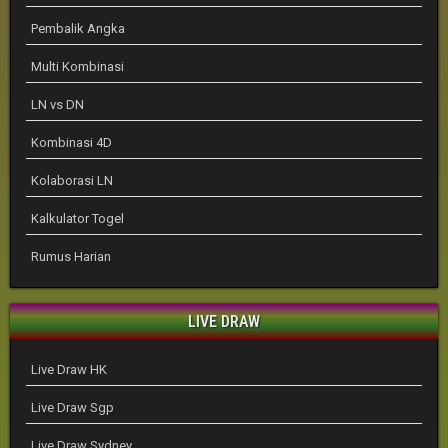
Pembalik Angka
Multi Kombinasi
LN vs DN
Kombinasi 4D
Kolaborasi LN
Kalkulator Togel
Rumus Harian
LIVE DRAW
Live Draw HK
Live Draw Sgp
Live Draw Sydney