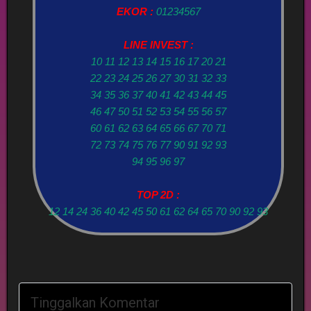
EKOR :
01234567
LINE INVEST :
10 11 12 13 14 15 16 17 20 21
22 23 24 25 26 27 30 31 32 33
34 35 36 37 40 41 42 43 44 45
46 47 50 51 52 53 54 55 56 57
60 61 62 63 64 65 66 67 70 71
72 73 74 75 76 77 90 91 92 93
94 95 96 97
TOP 2D :
12 14 24 36 40 42 45 50 61 62 64 65 70 90 92 93
Tinggalkan Komentar