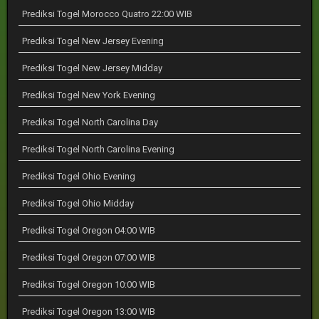
Prediksi Togel Morocco Quatro 22:00 WIB
Prediksi Togel New Jersey Evening
Prediksi Togel New Jersey Midday
Prediksi Togel New York Evening
Prediksi Togel North Carolina Day
Prediksi Togel North Carolina Evening
Prediksi Togel Ohio Evening
Prediksi Togel Ohio Midday
Prediksi Togel Oregon 04:00 WIB
Prediksi Togel Oregon 07:00 WIB
Prediksi Togel Oregon 10:00 WIB
Prediksi Togel Oregon 13:00 WIB