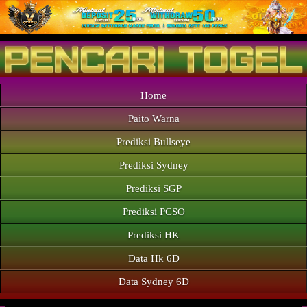
Home
Paito Warna
Prediksi Bullseye
Prediksi Sydney
Prediksi SGP
Prediksi PCSO
Prediksi HK
Data Hk 6D
Data Sydney 6D