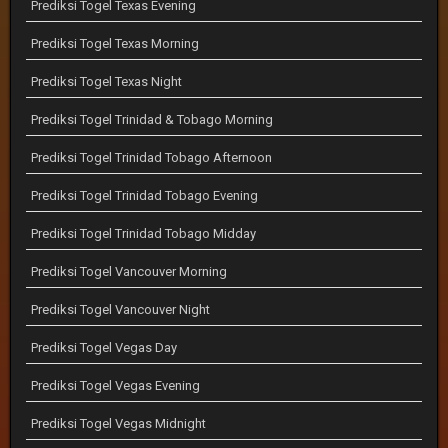
Prediksi Togel Texas Evening
Prediksi Togel Texas Morning
Prediksi Togel Texas Night
Prediksi Togel Trinidad & Tobago Morning
Prediksi Togel Trinidad Tobago Afternoon
Prediksi Togel Trinidad Tobago Evening
Prediksi Togel Trinidad Tobago Midday
Prediksi Togel Vancouver Morning
Prediksi Togel Vancouver Night
Prediksi Togel Vegas Day
Prediksi Togel Vegas Evening
Prediksi Togel Vegas Midnight