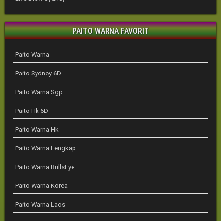
PAITO WARNA FAVORIT
Paito Warna
Paito Sydney 6D
Paito Warna Sgp
Paito Hk 6D
Paito Warna Hk
Paito Warna Lengkap
Paito Warna BullsEye
Paito Warna Korea
Paito Warna Laos