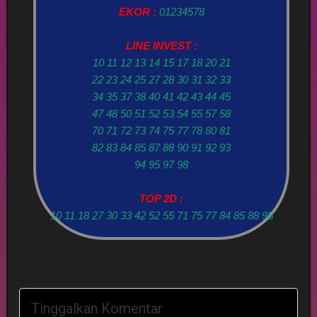
EKOR :
01234578
LINE INVEST :
10 11 12 13 14 15 17 18 20 21
22 23 24 25 27 28 30 31 32 33
34 35 37 38 40 41 42 43 44 45
47 48 50 51 52 53 54 55 57 58
70 71 72 73 74 75 77 78 80 81
82 83 84 85 87 88 90 91 92 93
94 95 97 98
TOP 2D :
10 11 18 27 30 33 42 52 55 71 75 77 84 85 88 98
Tinggalkan Komentar