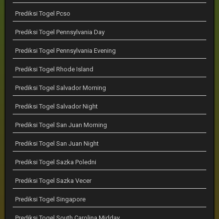
Prediksi Togel Pcso
Prediksi Togel Pennsylvania Day
Prediksi Togel Pennsylvania Evening
Prediksi Togel Rhode Island
Prediksi Togel Salvador Morning
Prediksi Togel Salvador Night
Prediksi Togel San Juan Morning
Prediksi Togel San Juan Night
Prediksi Togel Sazka Poledni
Prediksi Togel Sazka Vecer
Prediksi Togel Singapore
Prediksi Togel South Carolina Midday