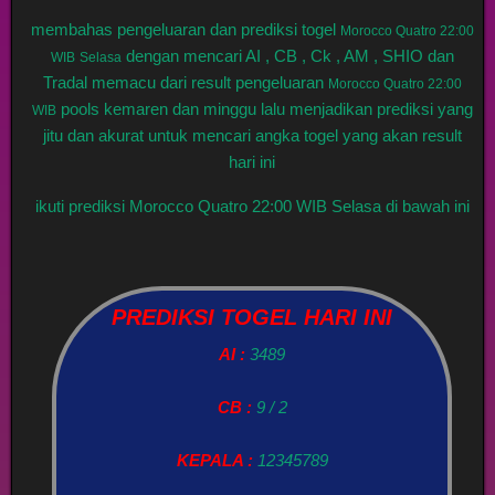
membahas pengeluaran dan prediksi togel
Morocco Quatro 22:00
dengan mencari AI , CB , Ck , AM , SHIO dan
WIB
Selasa
Tradal memacu dari result pengeluaran
Morocco Quatro 22:00
pools kemaren dan minggu lalu menjadikan prediksi yang
WIB
jitu dan akurat untuk mencari angka togel yang akan result
hari ini
ikuti prediksi Morocco Quatro 22:00 WIB Selasa di bawah ini
PREDIKSI TOGEL HARI INI
AI :
3489
CB :
9 / 2
KEPALA :
12345789