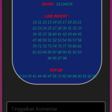
EKOR :
01234578
LINE INVEST :
10 11 12 13 14 15 17 18 20 21
22 23 24 25 27 28 30 31 32 33
34 35 37 38 40 41 42 43 44 45
47 48 50 51 52 53 54 55 57 58
70 71 72 73 74 75 77 78 80 81
82 83 84 85 87 88 90 91 92 93
94 95 97 98
TOP 2D :
10 14 25 41 44 45 47 55 72 82 84 88 90 91 92 98
Tinggalkan Komentar