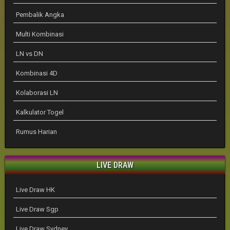
Pembalik Angka
Multi Kombinasi
LN vs DN
Kombinasi 4D
Kolaborasi LN
Kalkulator Togel
Rumus Harian
LIVE DRAW
Live Draw HK
Live Draw Sgp
Live Draw Sydney