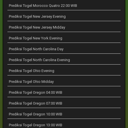
Prediksi Togel Morocco Quatro 22:00 WIB
Prediksi Togel New Jersey Evening
Prediksi Togel New Jersey Midday
Prediksi Togel New York Evening
Prediksi Togel North Carolina Day
Prediksi Togel North Carolina Evening
Prediksi Togel Ohio Evening
Prediksi Togel Ohio Midday
Prediksi Togel Oregon 04:00 WIB
Prediksi Togel Oregon 07:00 WIB
Prediksi Togel Oregon 10:00 WIB
Prediksi Togel Oregon 13:00 WIB