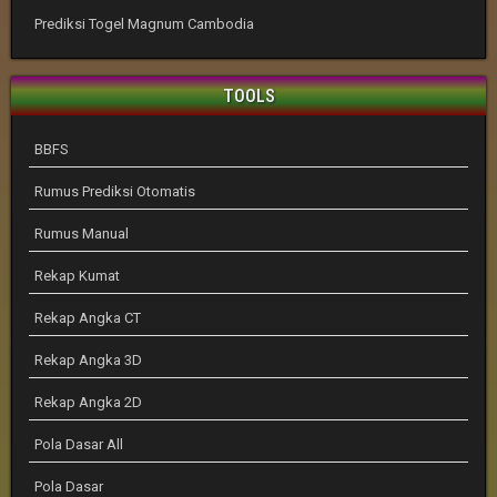
Prediksi Togel Magnum Cambodia
TOOLS
BBFS
Rumus Prediksi Otomatis
Rumus Manual
Rekap Kumat
Rekap Angka CT
Rekap Angka 3D
Rekap Angka 2D
Pola Dasar All
Pola Dasar