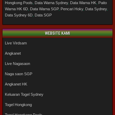
Hongkong Pools
,
Data Warna Sydney
,
Data Warna HK
,
Paito
Warna HK 6D
,
Data Warna SGP
,
Pencari Hoky
,
Data Sydney
,
Data Sydney 6D
,
Data SGP
WEBSITE KAMI
Live Virdsam
Angkanet
Live Nagasaon
Naga saon SGP
Angkanet HK
Keluaran Togel Sydney
Togel Hongkong
Togel Hongkong Pools