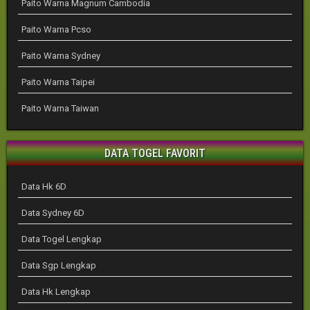
Paito Warna Magnum Cambodia
Paito Warna Pcso
Paito Warna Sydney
Paito Warna Taipei
Paito Warna Taiwan
DATA TOGEL FAVORIT
Data Hk 6D
Data Sydney 6D
Data Togel Lengkap
Data Sgp Lengkap
Data Hk Lengkap