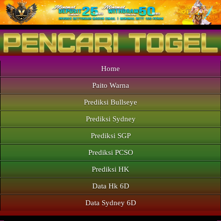
Home
Paito Warna
Prediksi Bullseye
Prediksi Sydney
Prediksi SGP
Prediksi PCSO
Prediksi HK
Data Hk 6D
Data Sydney 6D