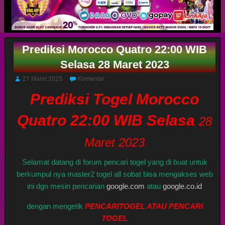
Prediksi Morocco Quatro 22:00 WIB
Selasa 28 Maret 2023
27 Maret 2023
Komentar
Prediksi Togel Morocco
Quatro 22:00 WIB Selasa
28
Maret 2023
Selamat datang di forum pencari togel yang di buat untuk
berkumpul nya master2 togel all sobat bisa mengakses web
ini dgn mesin pencarian
google.com
atau
google.co.id
dengan mengetik
PENCARITOGEL ATAU PENCARI
TOGEL