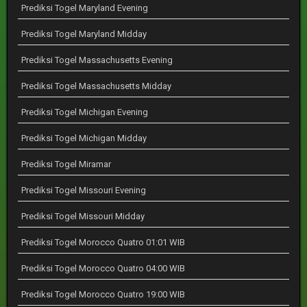
Prediksi Togel Maryland Evening
Prediksi Togel Maryland Midday
Prediksi Togel Massachusetts Evening
Prediksi Togel Massachusetts Midday
Prediksi Togel Michigan Evening
Prediksi Togel Michigan Midday
Prediksi Togel Miramar
Prediksi Togel Missouri Evening
Prediksi Togel Missouri Midday
Prediksi Togel Morocco Quatro 01:01 WIB
Prediksi Togel Morocco Quatro 04:00 WIB
Prediksi Togel Morocco Quatro 19:00 WIB