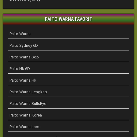
PAITO WARNA FAVORIT
Paito Warna
Paito Sydney 6D
Paito Warna Sgp
Paito Hk 6D
Paito Warna Hk
Paito Warna Lengkap
Paito Warna BullsEye
Paito Warna Korea
Paito Warna Laos