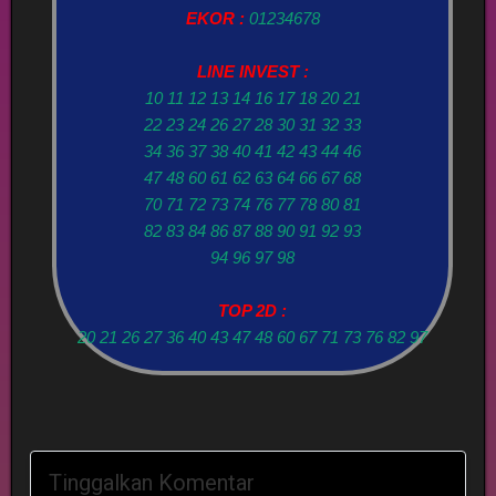
EKOR :
01234678
LINE INVEST :
10 11 12 13 14 16 17 18 20 21
22 23 24 26 27 28 30 31 32 33
34 36 37 38 40 41 42 43 44 46
47 48 60 61 62 63 64 66 67 68
70 71 72 73 74 76 77 78 80 81
82 83 84 86 87 88 90 91 92 93
94 96 97 98
TOP 2D :
20 21 26 27 36 40 43 47 48 60 67 71 73 76 82 97
Tinggalkan Komentar