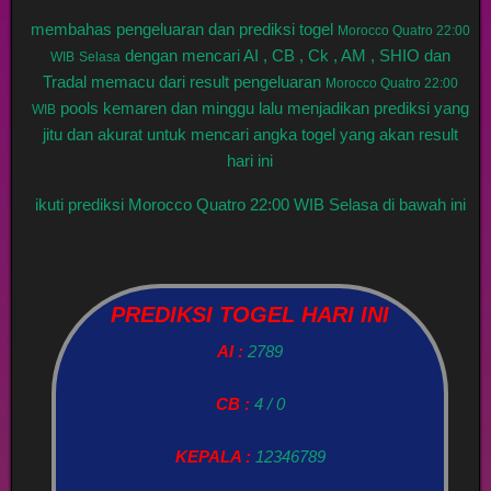
membahas pengeluaran dan prediksi togel
Morocco Quatro 22:00
dengan mencari AI , CB , Ck , AM , SHIO dan
WIB
Selasa
Tradal memacu dari result pengeluaran
Morocco Quatro 22:00
pools kemaren dan minggu lalu menjadikan prediksi yang
WIB
jitu dan akurat untuk mencari angka togel yang akan result
hari ini
ikuti prediksi Morocco Quatro 22:00 WIB Selasa di bawah ini
PREDIKSI TOGEL HARI INI
AI :
2789
CB :
4 / 0
KEPALA :
12346789