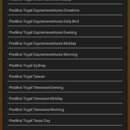
Prediksi Togel Supremeventures Drivetime
Prediksi Togel Supremeventures Early Bird
Prediksi Togel Supremeventures Evening
Prediksi Togel Supremeventures Midday
Prediksi Togel Supremeventures Morning
Prediksi Togel Sydney
Prediksi Togel Taiwan
Prediksi Togel Tennesse Evening
Prediksi Togel Tennesse Midday
Prediksi Togel Tennesse Morning
Prediksi Togel Texas Day