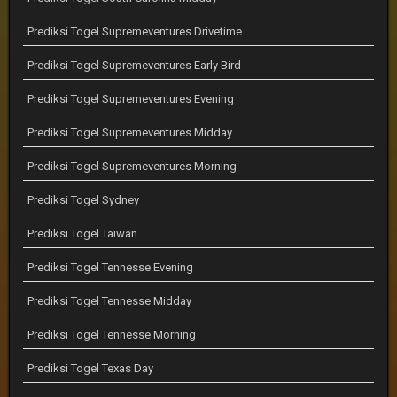
Prediksi Togel Supremeventures Drivetime
Prediksi Togel Supremeventures Early Bird
Prediksi Togel Supremeventures Evening
Prediksi Togel Supremeventures Midday
Prediksi Togel Supremeventures Morning
Prediksi Togel Sydney
Prediksi Togel Taiwan
Prediksi Togel Tennesse Evening
Prediksi Togel Tennesse Midday
Prediksi Togel Tennesse Morning
Prediksi Togel Texas Day