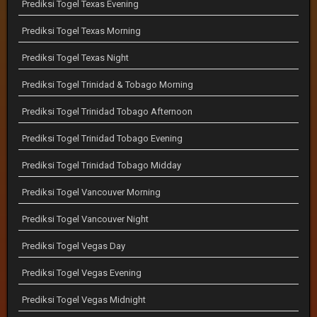
Prediksi Togel Texas Evening
Prediksi Togel Texas Morning
Prediksi Togel Texas Night
Prediksi Togel Trinidad & Tobago Morning
Prediksi Togel Trinidad Tobago Afternoon
Prediksi Togel Trinidad Tobago Evening
Prediksi Togel Trinidad Tobago Midday
Prediksi Togel Vancouver Morning
Prediksi Togel Vancouver Night
Prediksi Togel Vegas Day
Prediksi Togel Vegas Evening
Prediksi Togel Vegas Midnight