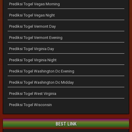
Prediksi Togel Vegas Morning
Prediksi Togel Vegas Night
Prediksi Togel Vermont Day
Prediksi Togel Vermont Evening
Prediksi Togel Virginia Day
Prediksi Togel Virginia Night
Prediksi Togel Washington Dc Evening
Prediksi Togel Washington Dc Midday
Prediksi Togel West Virginia
Prediksi Togel Wisconsin
BEST LINK