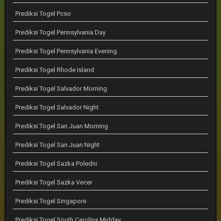
Prediksi Togel Pcso
Prediksi Togel Pennsylvania Day
Prediksi Togel Pennsylvania Evening
Prediksi Togel Rhode Island
Prediksi Togel Salvador Morning
Prediksi Togel Salvador Night
Prediksi Togel San Juan Morning
Prediksi Togel San Juan Night
Prediksi Togel Sazka Poledni
Prediksi Togel Sazka Vecer
Prediksi Togel Singapore
Prediksi Togel South Carolina Midday