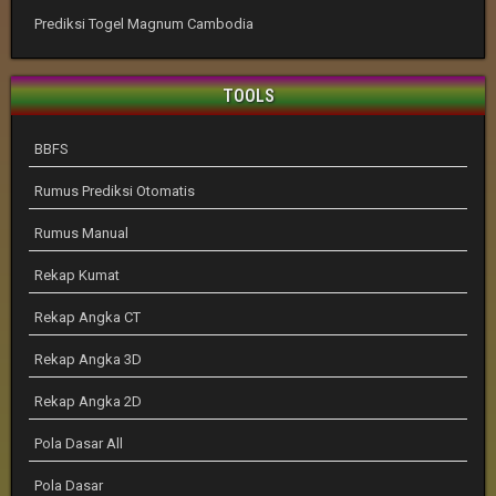
Prediksi Togel Magnum Cambodia
TOOLS
BBFS
Rumus Prediksi Otomatis
Rumus Manual
Rekap Kumat
Rekap Angka CT
Rekap Angka 3D
Rekap Angka 2D
Pola Dasar All
Pola Dasar