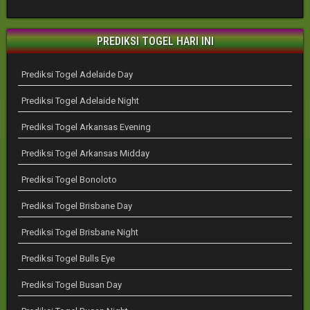
PREDIKSI TOGEL HARI INI
Prediksi Togel Adelaide Day
Prediksi Togel Adelaide Night
Prediksi Togel Arkansas Evening
Prediksi Togel Arkansas Midday
Prediksi Togel Bonoloto
Prediksi Togel Brisbane Day
Prediksi Togel Brisbane Night
Prediksi Togel Bulls Eye
Prediksi Togel Busan Day