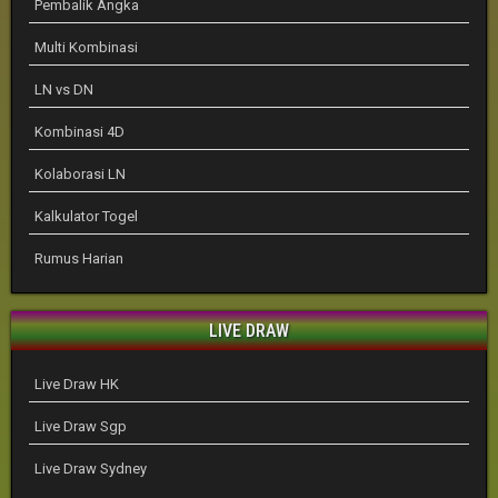
Pembalik Angka
Multi Kombinasi
LN vs DN
Kombinasi 4D
Kolaborasi LN
Kalkulator Togel
Rumus Harian
LIVE DRAW
Live Draw HK
Live Draw Sgp
Live Draw Sydney