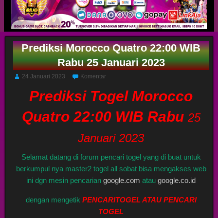
Prediksi Morocco Quatro 22:00 WIB
Rabu 25 Januari 2023
24 Januari 2023
Komentar
Prediksi Togel Morocco
Quatro 22:00 WIB Rabu
25
Januari 2023
Selamat datang di forum pencari togel yang di buat untuk
berkumpul nya master2 togel all sobat bisa mengakses web
ini dgn mesin pencarian
google.com
atau
google.co.id
dengan mengetik
PENCARITOGEL ATAU PENCARI
TOGEL