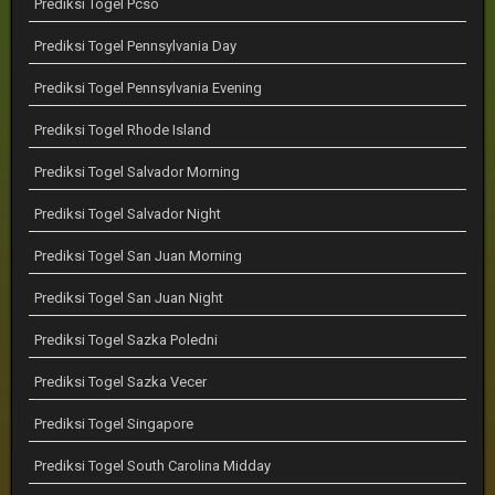
Prediksi Togel Pcso
Prediksi Togel Pennsylvania Day
Prediksi Togel Pennsylvania Evening
Prediksi Togel Rhode Island
Prediksi Togel Salvador Morning
Prediksi Togel Salvador Night
Prediksi Togel San Juan Morning
Prediksi Togel San Juan Night
Prediksi Togel Sazka Poledni
Prediksi Togel Sazka Vecer
Prediksi Togel Singapore
Prediksi Togel South Carolina Midday