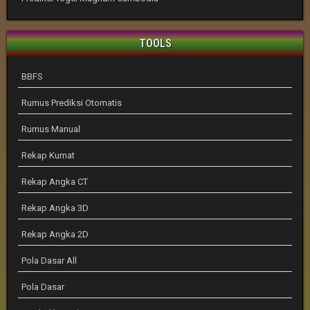
TOOLS
BBFS
Rumus Prediksi Otomatis
Rumus Manual
Rekap Kumat
Rekap Angka CT
Rekap Angka 3D
Rekap Angka 2D
Pola Dasar All
Pola Dasar