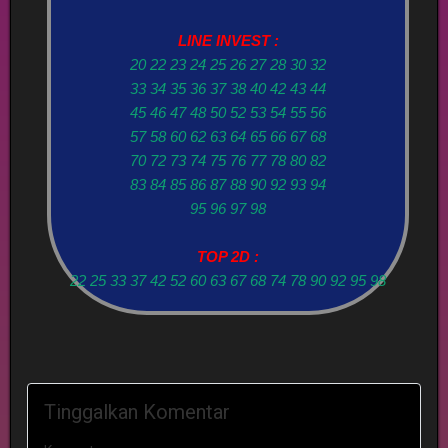
LINE INVEST :
20 22 23 24 25 26 27 28 30 32
33 34 35 36 37 38 40 42 43 44
45 46 47 48 50 52 53 54 55 56
57 58 60 62 63 64 65 66 67 68
70 72 73 74 75 76 77 78 80 82
83 84 85 86 87 88 90 92 93 94
95 96 97 98
TOP 2D :
22 25 33 37 42 52 60 63 67 68 74 78 90 92 95 98
Tinggalkan Komentar