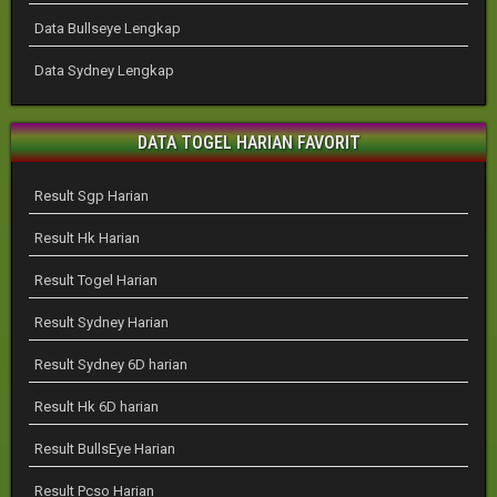
Data Bullseye Lengkap
Data Sydney Lengkap
DATA TOGEL HARIAN FAVORIT
Result Sgp Harian
Result Hk Harian
Result Togel Harian
Result Sydney Harian
Result Sydney 6D harian
Result Hk 6D harian
Result BullsEye Harian
Result Pcso Harian