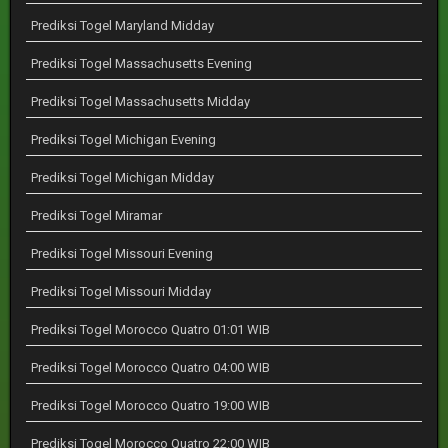
Prediksi Togel Maryland Midday
Prediksi Togel Massachusetts Evening
Prediksi Togel Massachusetts Midday
Prediksi Togel Michigan Evening
Prediksi Togel Michigan Midday
Prediksi Togel Miramar
Prediksi Togel Missouri Evening
Prediksi Togel Missouri Midday
Prediksi Togel Morocco Quatro 01:01 WIB
Prediksi Togel Morocco Quatro 04:00 WIB
Prediksi Togel Morocco Quatro 19:00 WIB
Prediksi Togel Morocco Quatro 22:00 WIB