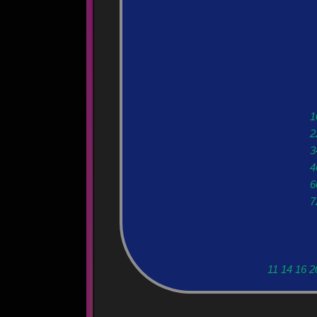
1
2
3
4
6
7
11 14 16 2