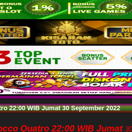
tro 22:00 WIB Jumat 30 September 2022
rocco Quatro 22:00 WIB Jumat
3