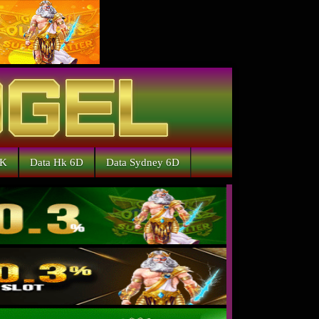
HK
Data Hk 6D
Data Sydney 6D