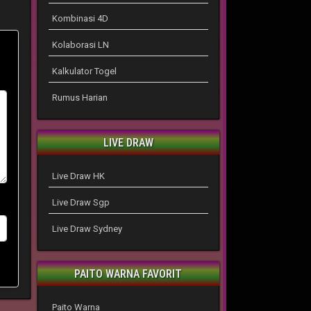
Kombinasi 4D
Kolaborasi LN
Kalkulator Togel
Rumus Harian
LIVE DRAW
Live Draw HK
Live Draw Sgp
Live Draw Sydney
PAITO WARNA FAVORIT
Paito Warna