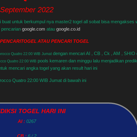
September 2022
di buat untuk berkumpul nya master2 togel all sobat bisa mengakses
n pencarian
google.com
atau
google.co.id
k
PENCARITOGEL ATAU PENCARI TOGEL
dengan mencari AI , CB , Ck , AM , SHIO
rocco Quatro 22:00 WIB
Jumat
pools kemaren dan minggu lalu menjadikan predik
cco Quatro 22:00 WIB
ntuk mencari angka togel yang akan result hari ini
Morocco Quatro 22:00 WIB Jumat di bawah ini
DIKSI TOGEL HARI INI
AI :
0267
CB :
6 / 2