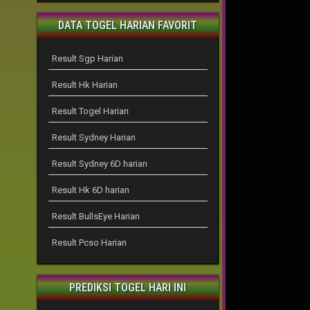
DATA TOGEL HARIAN FAVORIT
Result Sgp Harian
Result Hk Harian
Result Togel Harian
Result Sydney Harian
Result Sydney 6D harian
Result Hk 6D harian
Result BullsEye Harian
Result Pcso Harian
PREDIKSI TOGEL HARI INI