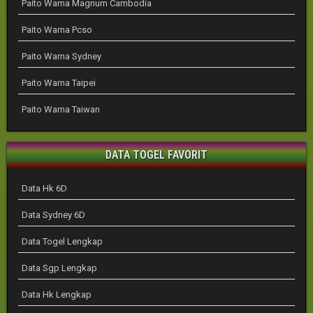
Paito Warna Magnum Cambodia
Paito Warna Pcso
Paito Warna Sydney
Paito Warna Taipei
Paito Warna Taiwan
DATA TOGEL FAVORIT
Data Hk 6D
Data Sydney 6D
Data Togel Lengkap
Data Sgp Lengkap
Data Hk Lengkap