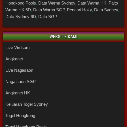
Hongkong Pools
,
Data Warna Sydney
,
Data Warna HK
,
Paito
Warna HK 6D
,
Data Warna SGP
,
Pencari Hoky
,
Data Sydney
,
Data Sydney 6D
,
Data SGP
WEBSITE KAMI
Live Virdsam
Angkanet
Live Nagasaon
Naga saon SGP
Angkanet HK
Keluaran Togel Sydney
Togel Hongkong
Togel Hongkong Pools