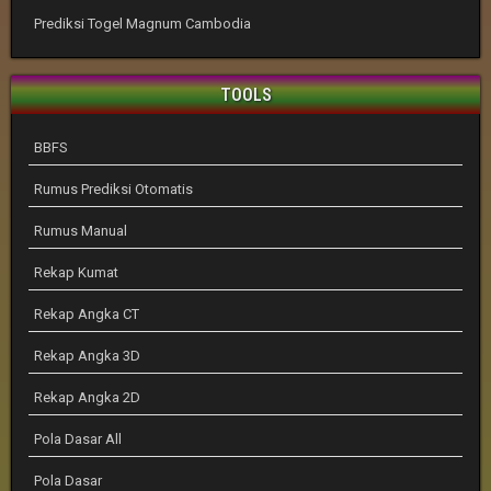
Prediksi Togel Magnum Cambodia
TOOLS
BBFS
Rumus Prediksi Otomatis
Rumus Manual
Rekap Kumat
Rekap Angka CT
Rekap Angka 3D
Rekap Angka 2D
Pola Dasar All
Pola Dasar