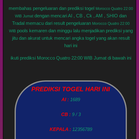
membahas pengeluaran dan prediksi togel
Morocco Quatro 22:00
dengan mencari AI , CB , Ck , AM , SHIO dan
WIB
Jumat
Tradal memacu dari result pengeluaran
Morocco Quatro 22:00
pools kemaren dan minggu lalu menjadikan prediksi yang
WIB
jitu dan akurat untuk mencari angka togel yang akan result
hari ini
ikuti prediksi Morocco Quatro 22:00 WIB Jumat di bawah ini
PREDIKSI TOGEL HARI INI
AI :
1689
CB :
9 / 3
KEPALA :
12356789