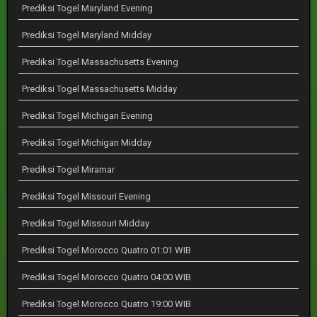
Prediksi Togel Maryland Evening
Prediksi Togel Maryland Midday
Prediksi Togel Massachusetts Evening
Prediksi Togel Massachusetts Midday
Prediksi Togel Michigan Evening
Prediksi Togel Michigan Midday
Prediksi Togel Miramar
Prediksi Togel Missouri Evening
Prediksi Togel Missouri Midday
Prediksi Togel Morocco Quatro 01:01 WIB
Prediksi Togel Morocco Quatro 04:00 WIB
Prediksi Togel Morocco Quatro 19:00 WIB