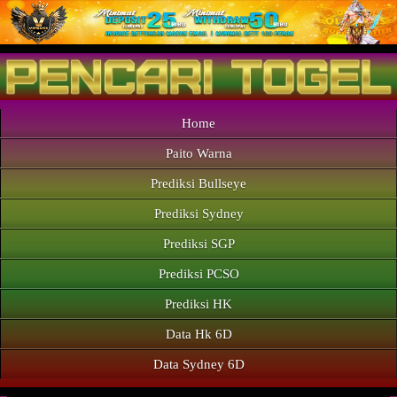
Home
Paito Warna
Prediksi Bullseye
Prediksi Sydney
Prediksi SGP
Prediksi PCSO
Prediksi HK
Data Hk 6D
Data Sydney 6D