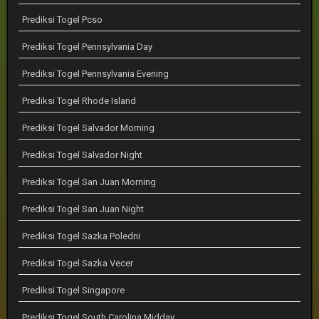
Prediksi Togel Pcso
Prediksi Togel Pennsylvania Day
Prediksi Togel Pennsylvania Evening
Prediksi Togel Rhode Island
Prediksi Togel Salvador Morning
Prediksi Togel Salvador Night
Prediksi Togel San Juan Morning
Prediksi Togel San Juan Night
Prediksi Togel Sazka Poledni
Prediksi Togel Sazka Vecer
Prediksi Togel Singapore
Prediksi Togel South Carolina Midday