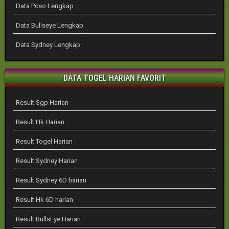
Data Pcso Lengkap
Data Bullseye Lengkap
Data Sydney Lengkap
DATA TOGEL HARIAN FAVORIT
Result Sgp Harian
Result Hk Harian
Result Togel Harian
Result Sydney Harian
Result Sydney 6D harian
Result Hk 6D harian
Result BullsEye Harian