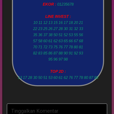
EKOR :
01235678
LINE INVEST :
10 11 12 13 15 16 17 18 20 21
22 23 25 26 27 28 30 31 32 33
35 36 37 38 50 51 52 53 55 56
57 58 60 61 62 63 65 66 67 68
70 71 72 73 75 76 77 78 80 81
82 83 85 86 87 88 90 91 92 93
95 96 97 98
TOP 2D :
13 17 28 30 50 51 53 60 61 62 76 77 78 80 87 88
Tinggalkan Komentar