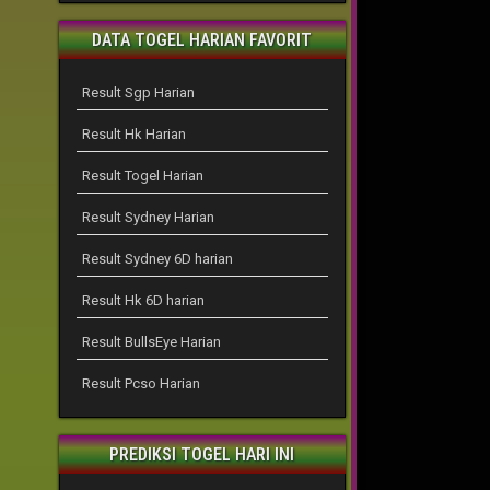
DATA TOGEL HARIAN FAVORIT
Result Sgp Harian
Result Hk Harian
Result Togel Harian
Result Sydney Harian
Result Sydney 6D harian
Result Hk 6D harian
Result BullsEye Harian
Result Pcso Harian
PREDIKSI TOGEL HARI INI