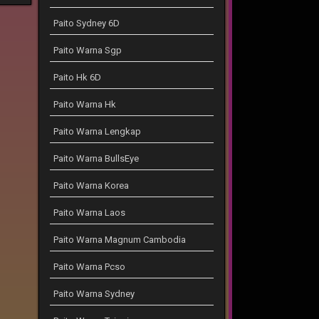
Paito Sydney 6D
Paito Warna Sgp
Paito Hk 6D
Paito Warna Hk
Paito Warna Lengkap
Paito Warna BullsEye
Paito Warna Korea
Paito Warna Laos
Paito Warna Magnum Cambodia
Paito Warna Pcso
Paito Warna Sydney