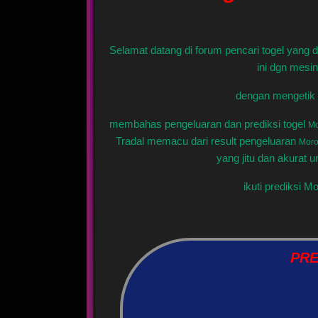
Selamat datang di forum pencari togel yang 
ini dgn mesi
dengan mengeti
membahas pengeluaran dan prediksi togel
Mo
Tradal memacu dari result pengeluaran
Moro
yang jitu dan akurat u
ikuti prediksi 
PRE