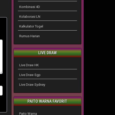
Kombinasi 4D
Kolaborasi LN
Kalkulator Togel
Rumus Harian
LIVE DRAW
Live Draw HK
Live Draw Sgp
Live Draw Sydney
PAITO WARNA FAVORIT
Paito Warna