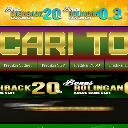
Prediksi Sydney
Prediksi SGP
Prediksi PCSO
Prediksi 