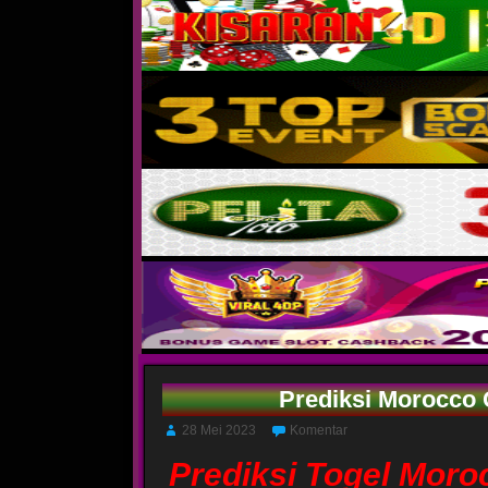
Prediksi Morocco 
28 Mei 2023
Komentar
Prediksi Togel Moro