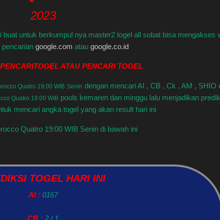
2023
di buat untuk berkumpul nya master2 togel all sobat bisa mengakses
n pencarian
google.com
atau
google.co.id
k
PENCARITOGEL ATAU PENCARI TOGEL
dengan mencari AI , CB , Ck , AM , SHIO
rocco Quatro 19:00 WIB
Senin
pools kemaren dan minggu lalu menjadikan predik
cco Quatro 19:00 WIB
ntuk mencari angka togel yang akan result hari ini
Morocco Quatro 19:00 WIB Senin di bawah ini
DIKSI TOGEL HARI INI
AI :
0167
CB :
2 / 1