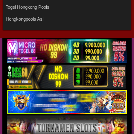
Togel Hongkong Pools
Hongkongpools Asli