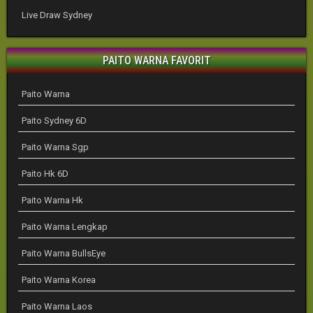
Live Draw Sydney
PAITO WARNA FAVORIT
Paito Warna
Paito Sydney 6D
Paito Warna Sgp
Paito Hk 6D
Paito Warna Hk
Paito Warna Lengkap
Paito Warna BullsEye
Paito Warna Korea
Paito Warna Laos