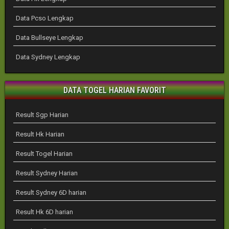
Data Pcso Lengkap
Data Bullseye Lengkap
Data Sydney Lengkap
DATA TOGEL HARIAN FAVORIT
Result Sgp Harian
Result Hk Harian
Result Togel Harian
Result Sydney Harian
Result Sydney 6D harian
Result Hk 6D harian