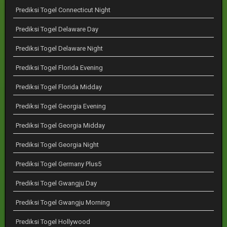
Prediksi Togel Connecticut Night
Prediksi Togel Delaware Day
Prediksi Togel Delaware Night
Prediksi Togel Florida Evening
Prediksi Togel Florida Midday
Prediksi Togel Georgia Evening
Prediksi Togel Georgia Midday
Prediksi Togel Georgia Night
Prediksi Togel Germany Plus5
Prediksi Togel Gwangju Day
Prediksi Togel Gwangju Morning
Prediksi Togel Hollywood