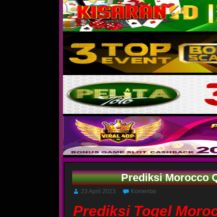
Prediksi Morocco Q
23 April 2023
Komentar
Prediksi Togel Moro