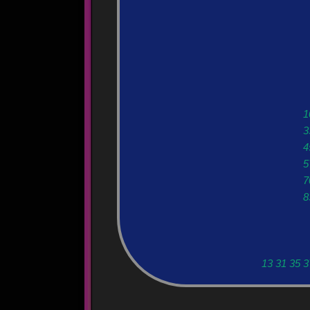
1
3
4
5
7
8
13 31 35 3