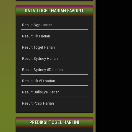
DATA TOGEL HARIAN FAVORIT
Result Sgp Harian
Result Hk Harian
Result Togel Harian
Result Sydney Harian
Result Sydney 6D harian
Result Hk 6D harian
Result BullsEye Harian
Result Pcso Harian
PREDIKSI TOGEL HARI INI