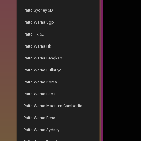
Paito Sydney 6D
Paito Warna Sgp
Paito Hk 6D
Paito Warna Hk
Paito Warna Lengkap
Paito Warna BullsEye
Paito Warna Korea
Paito Warna Laos
Paito Warna Magnum Cambodia
Paito Warna Pcso
Paito Warna Sydney