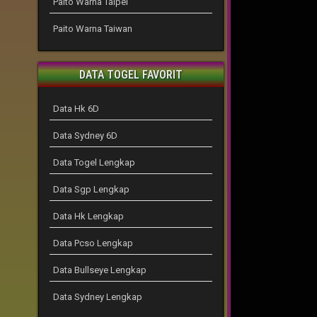
Paito Warna Taipei
Paito Warna Taiwan
DATA TOGEL FAVORIT
Data Hk 6D
Data Sydney 6D
Data Togel Lengkap
Data Sgp Lengkap
Data Hk Lengkap
Data Pcso Lengkap
Data Bullseye Lengkap
Data Sydney Lengkap