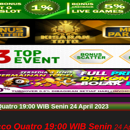
uatro 19:00 WIB Senin 24 April 2023
cco Quatro 19:00 WIB Senin
24 Ap