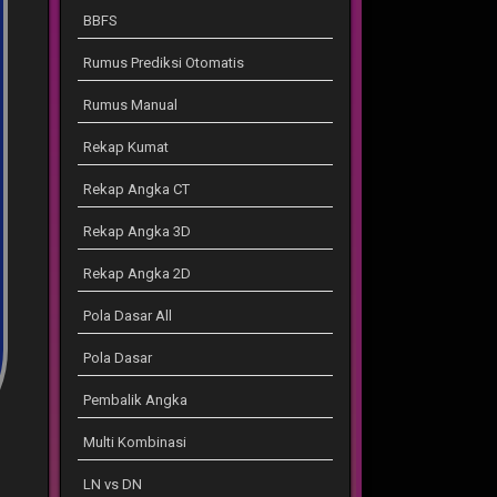
BBFS
Rumus Prediksi Otomatis
Rumus Manual
Rekap Kumat
Rekap Angka CT
Rekap Angka 3D
Rekap Angka 2D
Pola Dasar All
Pola Dasar
Pembalik Angka
Multi Kombinasi
LN vs DN