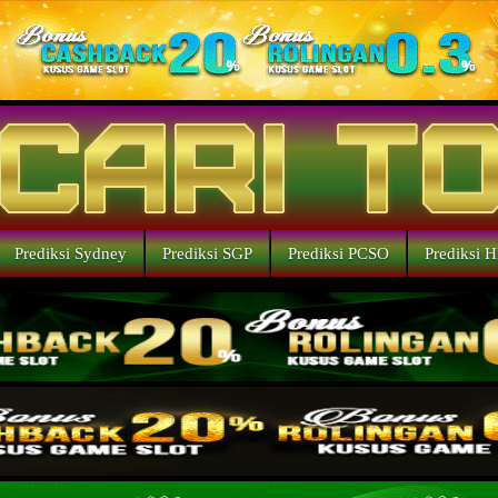
Prediksi Sydney
Prediksi SGP
Prediksi PCSO
Prediksi 