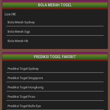
BOLA MERAH TOGEL
Live HK
Bola Merah Sydney
Bola Merah Sgp
Bola Merah Hk
PREDIKSI TOGEL FAVORIT
Prediksi Togel Sydney
Prediksi Togel Singapore
Prediksi Togel Hongkong
Prediksi Togel Pcso
Prediksi Togel Bulls Eye