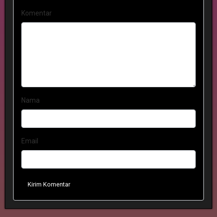
Komentar
Nama
Email
Kirim Komentar