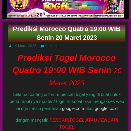
Prediksi Morocco Quatro 19:00 WIB
Senin 20 Maret 2023
19 Maret 2023
Komentar
Prediksi Togel Morocco
Quatro 19:00 WIB Senin
20
Maret 2023
Selamat datang di forum pencari togel yang di buat untuk
berkumpul nya master2 togel all sobat bisa mengakses web
ini dgn mesin pencarian
google.com
atau
google.co.id
dengan mengetik
PENCARITOGEL ATAU PENCARI
TOGEL