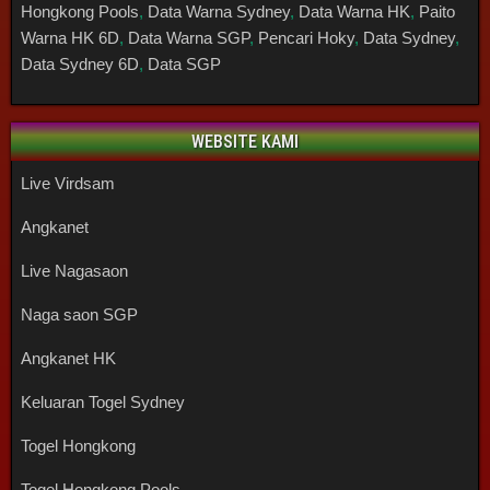
Hongkong Pools
,
Data Warna Sydney
,
Data Warna HK
,
Paito
Warna HK 6D
,
Data Warna SGP
,
Pencari Hoky
,
Data Sydney
,
Data Sydney 6D
,
Data SGP
WEBSITE KAMI
Live Virdsam
Angkanet
Live Nagasaon
Naga saon SGP
Angkanet HK
Keluaran Togel Sydney
Togel Hongkong
Togel Hongkong Pools