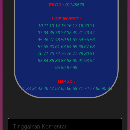
EKOR :
01345678
LINE INVEST :
10 11 13 14 15 16 17 18 30 31
33 34 35 36 37 38 40 41 43 44
45 46 47 48 50 51 53 54 55 56
57 58 60 61 63 64 65 66 67 68
70 71 73 74 75 76 77 78 80 81
83 84 85 86 87 88 90 91 93 94
95 96 97 98
TOP 2D :
11 33 34 43 46 47 57 65 66 68 71 74 77 85 90 93
Tinggalkan Komentar