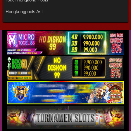
Hongkongpools Asli