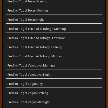
Prediksi Togel Texas Evening
Prediksi Togel Texas Morning
Prediksi Togel Texas Night
Prediksi Togel Trinidad & Tobago Morning
Prediksi Togel Trinidad Tobago Afternoon
Prediksi Togel Trinidad Tobago Evening
Prediksi Togel Trinidad Tobago Midday
Prediksi Togel Vancouver Morning
Prediksi Togel Vancouver Night
Prediksi Togel Vegas Day
Prediksi Togel Vegas Evening
Prediksi Togel Vegas Midnight