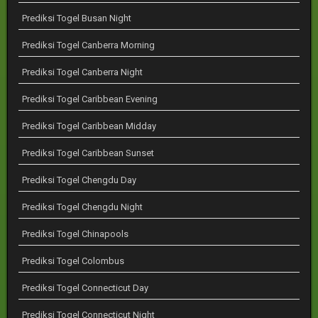
Prediksi Togel Busan Night
Prediksi Togel Canberra Morning
Prediksi Togel Canberra Night
Prediksi Togel Caribbean Evening
Prediksi Togel Caribbean Midday
Prediksi Togel Caribbean Sunset
Prediksi Togel Chengdu Day
Prediksi Togel Chengdu Night
Prediksi Togel Chinapools
Prediksi Togel Colombus
Prediksi Togel Connecticut Day
Prediksi Togel Connecticut Night