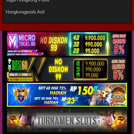
Hongkongpools Asli