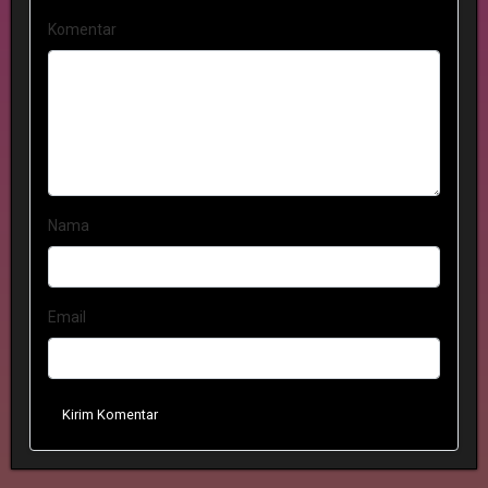
Komentar
Nama
Email
Kirim Komentar