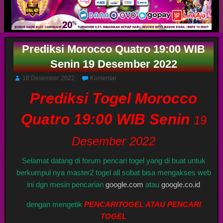
Prediksi Morocco Quatro 19:00 WIB
Senin 19 Desember 2022
18 Desember 2022
Komentar
Prediksi Togel Morocco
Quatro 19:00 WIB Senin
19
Desember 2022
Selamat datang di forum pencari togel yang di buat untuk
berkumpul nya master2 togel all sobat bisa mengakses web
ini dgn mesin pencarian
google.com
atau
google.co.id
dengan mengetik
PENCARITOGEL ATAU PENCARI
TOGEL