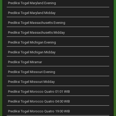
Prediksi Togel Maryland Evening
Prediksi Togel Maryland Midday
Prediksi Togel Massachusetts Evening
Prediksi Togel Massachusetts Midday
Prediksi Togel Michigan Evening
Prediksi Togel Michigan Midday
Prediksi Togel Miramar
Prediksi Togel Missouri Evening
Prediksi Togel Missouri Midday
Prediksi Togel Morocco Quatro 01:01 WIB
Prediksi Togel Morocco Quatro 04:00 WIB
Prediksi Togel Morocco Quatro 19:00 WIB