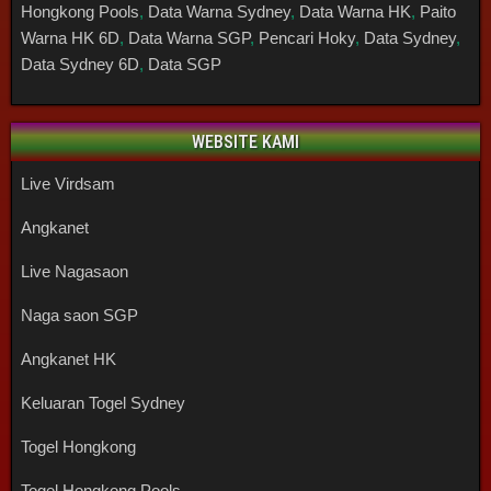
Hongkong Pools
,
Data Warna Sydney
,
Data Warna HK
,
Paito
Warna HK 6D
,
Data Warna SGP
,
Pencari Hoky
,
Data Sydney
,
Data Sydney 6D
,
Data SGP
WEBSITE KAMI
Live Virdsam
Angkanet
Live Nagasaon
Naga saon SGP
Angkanet HK
Keluaran Togel Sydney
Togel Hongkong
Togel Hongkong Pools