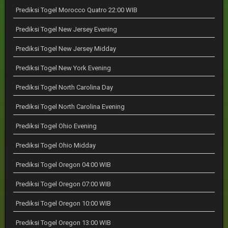
Prediksi Togel Morocco Quatro 22:00 WIB
Prediksi Togel New Jersey Evening
Prediksi Togel New Jersey Midday
Prediksi Togel New York Evening
Prediksi Togel North Carolina Day
Prediksi Togel North Carolina Evening
Prediksi Togel Ohio Evening
Prediksi Togel Ohio Midday
Prediksi Togel Oregon 04:00 WIB
Prediksi Togel Oregon 07:00 WIB
Prediksi Togel Oregon 10:00 WIB
Prediksi Togel Oregon 13:00 WIB