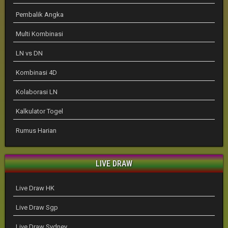
Pembalik Angka
Multi Kombinasi
LN vs DN
Kombinasi 4D
Kolaborasi LN
Kalkulator Togel
Rumus Harian
LIVE DRAW
Live Draw HK
Live Draw Sgp
Live Draw Sydney