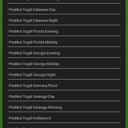
Prediksi Togel Delaware Day
Prediksi Togel Delaware Night
Prediksi Togel Florida Evening
Prediksi Togel Florida Midday
Prediksi Togel Georgia Evening
Prediksi Togel Georgia Midday
Prediksi Togel Georgia Night
Prediksi Togel Germany Plus5
Prediksi Togel Gwangju Day
Prediksi Togel Gwangju Morning
Prediksi Togel Hollywood