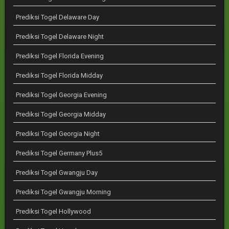
Prediksi Togel Delaware Day
Prediksi Togel Delaware Night
Prediksi Togel Florida Evening
Prediksi Togel Florida Midday
Prediksi Togel Georgia Evening
Prediksi Togel Georgia Midday
Prediksi Togel Georgia Night
Prediksi Togel Germany Plus5
Prediksi Togel Gwangju Day
Prediksi Togel Gwangju Morning
Prediksi Togel Hollywood