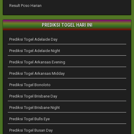
Result Pcso Harian
PREDIKSI TOGEL HARI INI
Prediksi Togel Adelaide Day
Prediksi Togel Adelaide Night
Prediksi Togel Arkansas Evening
Prediksi Togel Arkansas Midday
Prediksi Togel Bonoloto
Prediksi Togel Brisbane Day
Prediksi Togel Brisbane Night
Prediksi Togel Bulls Eye
Prediksi Togel Busan Day