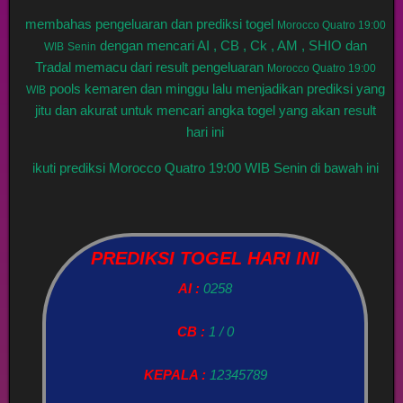
membahas pengeluaran dan prediksi togel
Morocco Quatro 19:00
dengan mencari AI , CB , Ck , AM , SHIO dan
WIB
Senin
Tradal memacu dari result pengeluaran
Morocco Quatro 19:00
pools kemaren dan minggu lalu menjadikan prediksi yang
WIB
jitu dan akurat untuk mencari angka togel yang akan result
hari ini
ikuti prediksi Morocco Quatro 19:00 WIB Senin di bawah ini
PREDIKSI TOGEL HARI INI
AI :
0258
CB :
1 / 0
KEPALA :
12345789