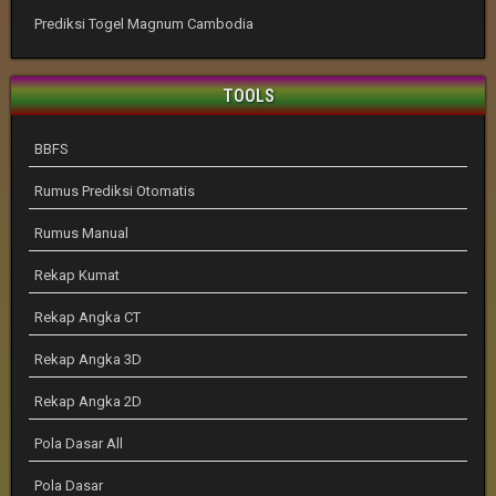
Prediksi Togel Magnum Cambodia
TOOLS
BBFS
Rumus Prediksi Otomatis
Rumus Manual
Rekap Kumat
Rekap Angka CT
Rekap Angka 3D
Rekap Angka 2D
Pola Dasar All
Pola Dasar