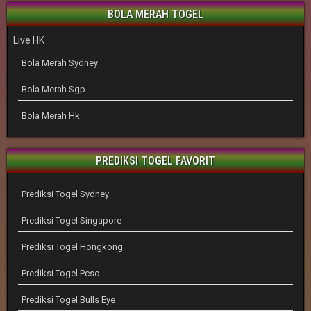
BOLA MERAH TOGEL
Live HK
Bola Merah Sydney
Bola Merah Sgp
Bola Merah Hk
PREDIKSI TOGEL FAVORIT
Prediksi Togel Sydney
Prediksi Togel Singapore
Prediksi Togel Hongkong
Prediksi Togel Pcso
Prediksi Togel Bulls Eye