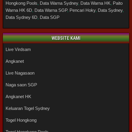
Hongkong Pools
,
Data Warna Sydney
,
Data Warna HK
,
Paito
Warna HK 6D
,
Data Warna SGP
,
Pencari Hoky
,
Data Sydney
,
Data Sydney 6D
,
Data SGP
WEBSITE KAMI
Live Virdsam
Angkanet
Live Nagasaon
Naga saon SGP
Angkanet HK
Keluaran Togel Sydney
Togel Hongkong
Togel Hongkong Pools