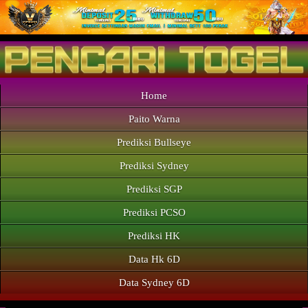
Home
Paito Warna
Prediksi Bullseye
Prediksi Sydney
Prediksi SGP
Prediksi PCSO
Prediksi HK
Data Hk 6D
Data Sydney 6D