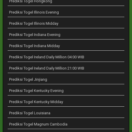
Prediksi Togel Hongkong
Prediksi Togel Illinois Evening
Prediksi Togel Illinois Midday
Prediksi Togel Indiana Evening
Prediksi Togel Indiana Midday
Prediksi Togel Ireland Daily Million 04:00 WIB
Prediksi Togel Ireland Daily Million 21:00 WIB
Prediksi Togel Jinjiang
Prediksi Togel Kentucky Evening
Prediksi Togel Kentucky Midday
Prediksi Togel Louisiana
Prediksi Togel Magnum Cambodia