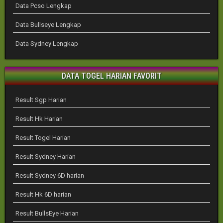
Data Pcso Lengkap
Data Bullseye Lengkap
Data Sydney Lengkap
DATA TOGEL HARIAN FAVORIT
Result Sgp Harian
Result Hk Harian
Result Togel Harian
Result Sydney Harian
Result Sydney 6D harian
Result Hk 6D harian
Result BullsEye Harian