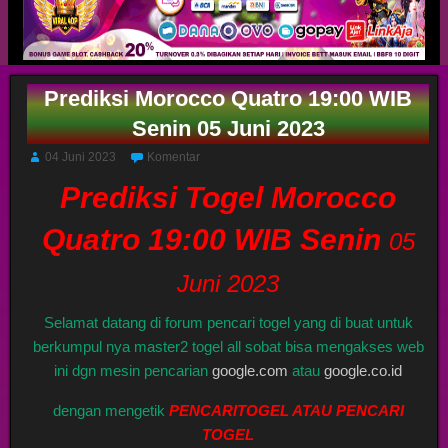
Prediksi Morocco Quatro 19:00 WIB
Senin 05 Juni 2023
04 Juni 2023
Komentar
Prediksi Togel Morocco
Quatro 19:00 WIB Senin
05
Juni 2023
Selamat datang di forum pencari togel yang di buat untuk
berkumpul nya master2 togel all sobat bisa mengakses web
ini dgn mesin pencarian
google.com
atau
google.co.id
dengan mengetik
PENCARITOGEL ATAU PENCARI
TOGEL