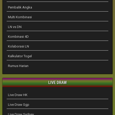
Pembalik Angka
Multi Kombinasi
LN vs DN
Kombinasi 4D
Kolaborasi LN
Kalkulator Togel
Rumus Harian
LIVE DRAW
Live Draw HK
Live Draw Sgp
Live Draw Sydney