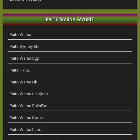
PAITO WARNA FAVORIT
Paito Warna
Paito Sydney 6D
Paito Warna Sgp
Paito Hk 6D
Paito Warna Hk
Paito Warna Lengkap
Paito Warna BullsEye
Paito Warna Korea
Paito Warna Laos