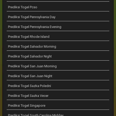
Prediksi Togel Pcso
Prediksi Togel Pennsylvania Day
Prediksi Togel Pennsylvania Evening
Prediksi Togel Rhode Island
Prediksi Togel Salvador Morning
Prediksi Togel Salvador Night
Prediksi Togel San Juan Morning
Prediksi Togel San Juan Night
Prediksi Togel Sazka Poledni
Prediksi Togel Sazka Vecer
Prediksi Togel Singapore
Prediksi Togel South Carolina Midday