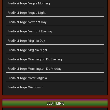
Prediksi Togel Vegas Morning
Prediksi Togel Vegas Night
Prediksi Togel Vermont Day
Prediksi Togel Vermont Evening
Prediksi Togel Virginia Day
Prediksi Togel Virginia Night
Prediksi Togel Washington Dc Evening
Prediksi Togel Washington Dc Midday
Prediksi Togel West Virginia
Prediksi Togel Wisconsin
BEST LINK