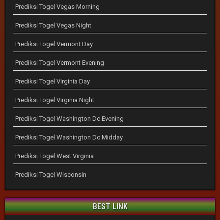
Prediksi Togel Vegas Morning
Prediksi Togel Vegas Night
Prediksi Togel Vermont Day
Prediksi Togel Vermont Evening
Prediksi Togel Virginia Day
Prediksi Togel Virginia Night
Prediksi Togel Washington Dc Evening
Prediksi Togel Washington Dc Midday
Prediksi Togel West Virginia
Prediksi Togel Wisconsin
BEST LINK