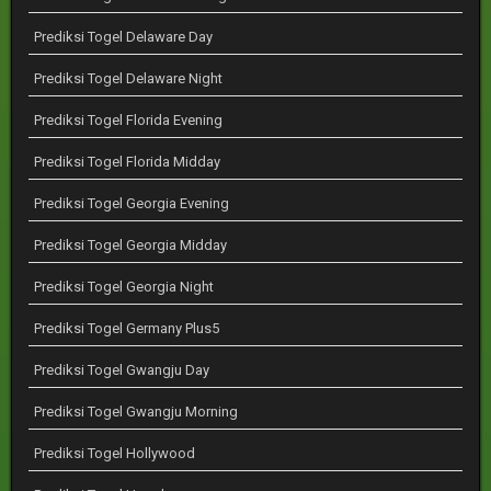
Prediksi Togel Delaware Day
Prediksi Togel Delaware Night
Prediksi Togel Florida Evening
Prediksi Togel Florida Midday
Prediksi Togel Georgia Evening
Prediksi Togel Georgia Midday
Prediksi Togel Georgia Night
Prediksi Togel Germany Plus5
Prediksi Togel Gwangju Day
Prediksi Togel Gwangju Morning
Prediksi Togel Hollywood