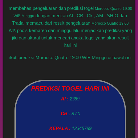
membahas pengeluaran dan prediksi togel
Morocco Quatro 19:00
dengan mencari AI , CB , Ck , AM , SHIO dan
WIB
Minggu
Tradal memacu dari result pengeluaran
Morocco Quatro 19:00
pools kemaren dan minggu lalu menjadikan prediksi yang
WIB
jitu dan akurat untuk mencari angka togel yang akan result
hari ini
ikuti prediksi Morocco Quatro 19:00 WIB Minggu di bawah ini
PREDIKSI TOGEL HARI INI
AI :
2389
CB :
8 / 0
KEPALA :
12345789