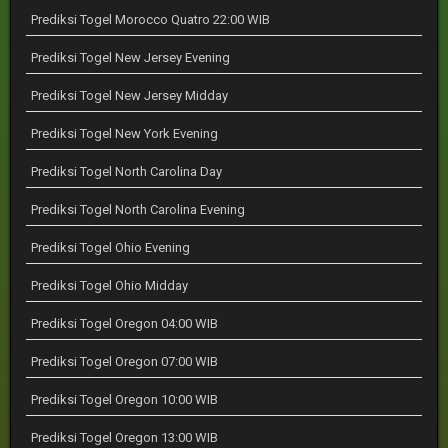
Prediksi Togel Morocco Quatro 22:00 WIB
Prediksi Togel New Jersey Evening
Prediksi Togel New Jersey Midday
Prediksi Togel New York Evening
Prediksi Togel North Carolina Day
Prediksi Togel North Carolina Evening
Prediksi Togel Ohio Evening
Prediksi Togel Ohio Midday
Prediksi Togel Oregon 04:00 WIB
Prediksi Togel Oregon 07:00 WIB
Prediksi Togel Oregon 10:00 WIB
Prediksi Togel Oregon 13:00 WIB