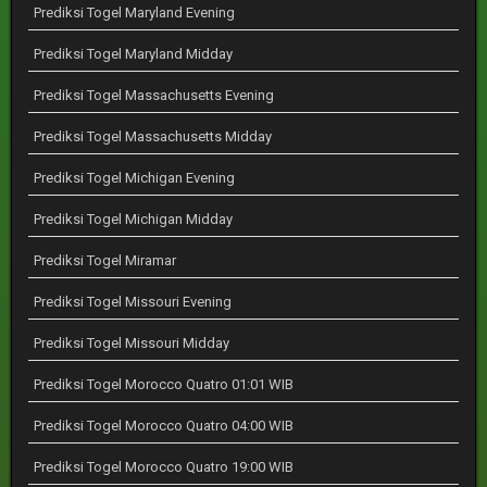
Prediksi Togel Maryland Evening
Prediksi Togel Maryland Midday
Prediksi Togel Massachusetts Evening
Prediksi Togel Massachusetts Midday
Prediksi Togel Michigan Evening
Prediksi Togel Michigan Midday
Prediksi Togel Miramar
Prediksi Togel Missouri Evening
Prediksi Togel Missouri Midday
Prediksi Togel Morocco Quatro 01:01 WIB
Prediksi Togel Morocco Quatro 04:00 WIB
Prediksi Togel Morocco Quatro 19:00 WIB