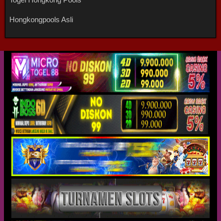
Hongkongpools Asli