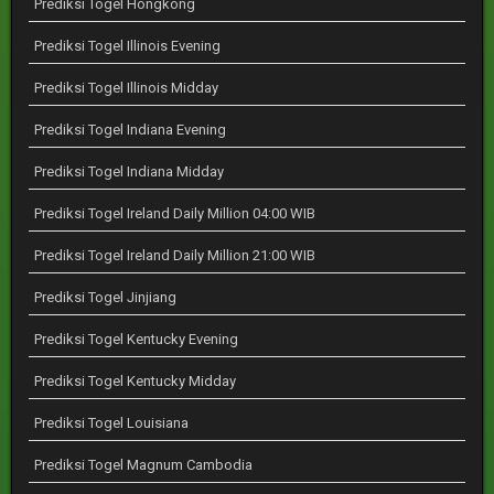
Prediksi Togel Hongkong
Prediksi Togel Illinois Evening
Prediksi Togel Illinois Midday
Prediksi Togel Indiana Evening
Prediksi Togel Indiana Midday
Prediksi Togel Ireland Daily Million 04:00 WIB
Prediksi Togel Ireland Daily Million 21:00 WIB
Prediksi Togel Jinjiang
Prediksi Togel Kentucky Evening
Prediksi Togel Kentucky Midday
Prediksi Togel Louisiana
Prediksi Togel Magnum Cambodia