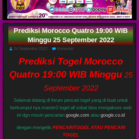
Prediksi Morocco Quatro 19:00 WIB
Minggu 25 September 2022
24 September 2022
Komentar
Prediksi Togel Morocco
Quatro 19:00 WIB Minggu
25
September 2022
Selamat datang di forum pencari togel yang di buat untuk
berkumpul nya master2 togel all sobat bisa mengakses web
ini dgn mesin pencarian
google.com
atau
google.co.id
dengan mengetik
PENCARITOGEL ATAU PENCARI
TOGEL