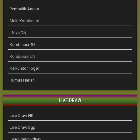
Pembalik Angka
Multi Kombinasi
LN vs DN
Kombinasi 4D
Kolaborasi LN
Kalkulator Togel
Rumus Harian
LIVE DRAW
Live Draw HK
Live Draw Sgp
Live Draw Sydney