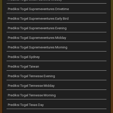
Prediksi Togel Supremeventures Drivetime
Prediksi Togel Supremeventures Early Bird
Prediksi Togel Supremeventures Evening
Prediksi Togel Supremeventures Midday
Prediksi Togel Supremeventures Morning
Prediksi Togel Sydney
Prediksi Togel Taiwan
Prediksi Togel Tennesse Evening
Prediksi Togel Tennesse Midday
Prediksi Togel Tennesse Morning
Prediksi Togel Texas Day