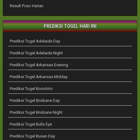
Result Pcso Harian
PREDIKSI TOGEL HARI INI
Prediksi Togel Adelaide Day
Prediksi Togel Adelaide Night
Prediksi Togel Arkansas Evening
Prediksi Togel Arkansas Midday
Prediksi Togel Bonoloto
Prediksi Togel Brisbane Day
Prediksi Togel Brisbane Night
Prediksi Togel Bulls Eye
Prediksi Togel Busan Day