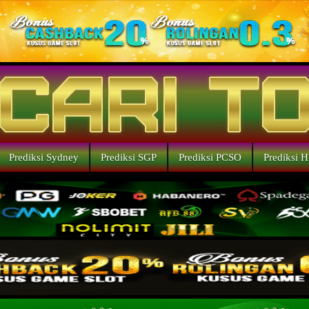
Prediksi Sydney
Prediksi SGP
Prediksi PCSO
Prediksi 