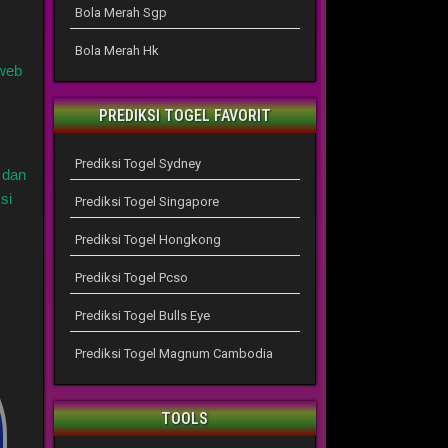
Bola Merah Sgp
Bola Merah Hk
 web
PREDIKSI TOGEL FAVORIT
Prediksi Togel Sydney
 dan
si
Prediksi Togel Singapore
Prediksi Togel Hongkong
Prediksi Togel Pcso
Prediksi Togel Bulls Eye
Prediksi Togel Magnum Cambodia
TOOLS