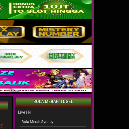
BOLA MERAH TOGEL
Live HK
Bola Merah Sydney
4