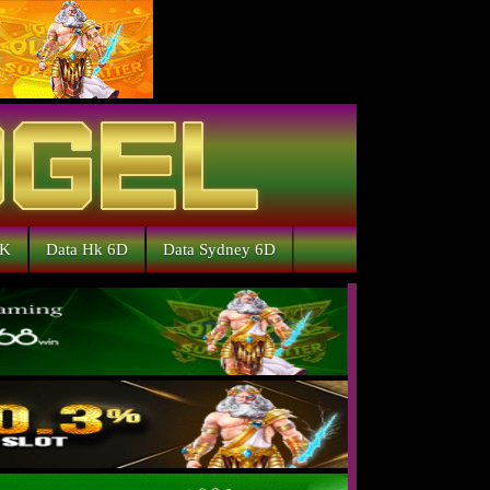
HK
Data Hk 6D
Data Sydney 6D