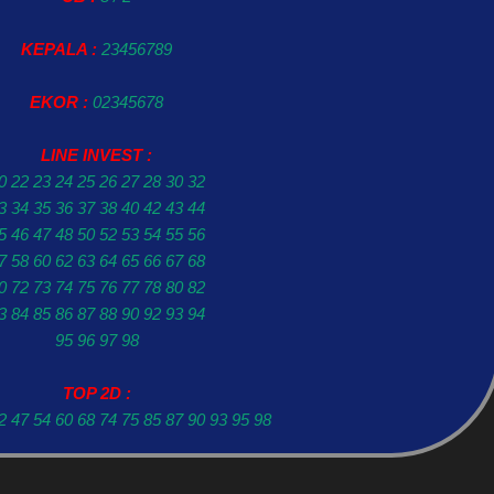
KEPALA :
23456789
EKOR :
02345678
LINE INVEST :
0 22 23 24 25 26 27 28 30 32
3 34 35 36 37 38 40 42 43 44
5 46 47 48 50 52 53 54 55 56
7 58 60 62 63 64 65 66 67 68
0 72 73 74 75 76 77 78 80 82
3 84 85 86 87 88 90 92 93 94
95 96 97 98
TOP 2D :
2 47 54 60 68 74 75 85 87 90 93 95 98