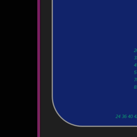
2
3
4
5
7
8
24 36 40 4