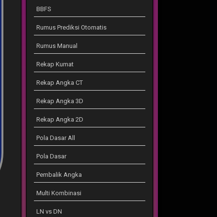
BBFS
Rumus Prediksi Otomatis
Rumus Manual
Rekap Kumat
Rekap Angka CT
Rekap Angka 3D
Rekap Angka 2D
Pola Dasar All
Pola Dasar
Pembalik Angka
Multi Kombinasi
LN vs DN