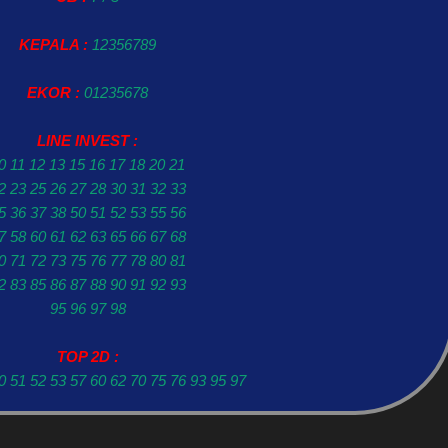
KEPALA :
12356789
EKOR :
01235678
LINE INVEST :
0 11 12 13 15 16 17 18 20 21
2 23 25 26 27 28 30 31 32 33
5 36 37 38 50 51 52 53 55 56
7 58 60 61 62 63 65 66 67 68
0 71 72 73 75 76 77 78 80 81
2 83 85 86 87 88 90 91 92 93
95 96 97 98
TOP 2D :
0 51 52 53 57 60 62 70 75 76 93 95 97