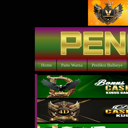
Home
Paito Warna
Prediksi Bullseye