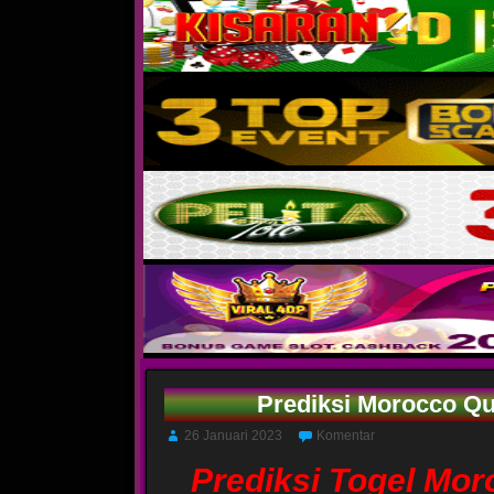
Prediksi Morocco Qu
26 Januari 2023
Komentar
Prediksi Togel Mo