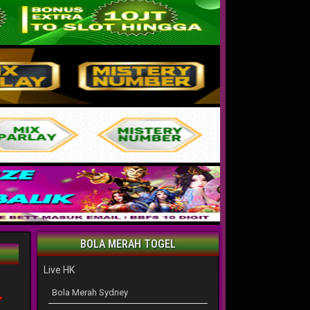
BOLA MERAH TOGEL
Live HK
Bola Merah Sydney
7