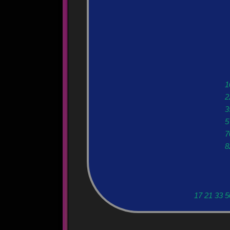
1
2
3
5
7
8
17 21 33 5