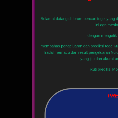
Selamat datang di forum pencari togel yang 
ini dgn mesi
dengan mengeti
membahas pengeluaran dan prediksi togel
Mo
Tradal memacu dari result pengeluaran
Moro
yang jitu dan akurat u
ikuti prediksi 
PRE