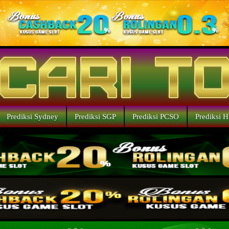
Prediksi Sydney
Prediksi SGP
Prediksi PCSO
Prediksi 