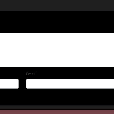
Email