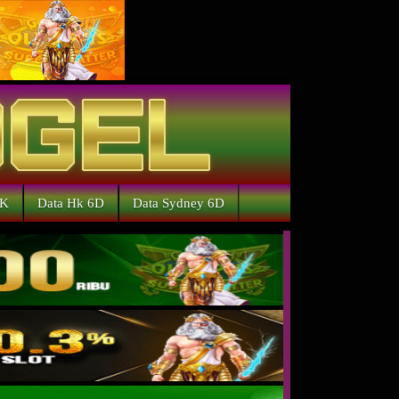
HK
Data Hk 6D
Data Sydney 6D