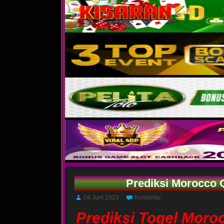
Prediksi Morocco 
04 Juni 2023
Komentar
Prediksi Togel Moro