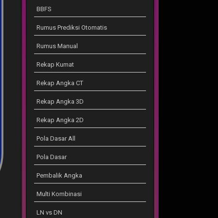
BBFS
Rumus Prediksi Otomatis
Rumus Manual
Rekap Kumat
Rekap Angka CT
Rekap Angka 3D
Rekap Angka 2D
Pola Dasar All
Pola Dasar
Pembalik Angka
Multi Kombinasi
LN vs DN