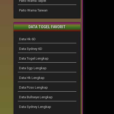
Paito Warna Taipei
Paito Warna Taiwan
DATA TOGEL FAVORIT
Data Hk 6D
Data Sydney 6D
Data Togel Lengkap
Data Sgp Lengkap
Data Hk Lengkap
Data Pcso Lengkap
Data Bullseye Lengkap
Data Sydney Lengkap