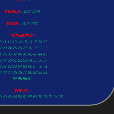
KEPALA :
12345679
EKOR :
01234567
LINE INVEST :
0 11 12 13 14 15 16 17 20 21
2 23 24 25 26 27 30 31 32 33
4 35 36 37 40 41 42 43 44 45
6 47 50 51 52 53 54 55 56 57
0 61 62 63 64 65 66 67 70 71
2 73 74 75 76 77 90 91 92 93
94 95 96 97
TOP 2D :
0 40 42 44 50 51 57 65 70 71 76 94 95