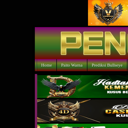
Home
Paito Warna
Prediksi Bullseye