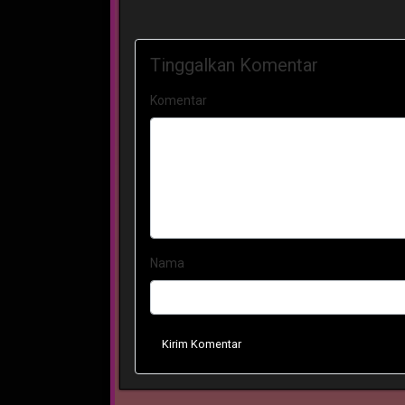
Tinggalkan Komentar
Komentar
Nama
Kirim Komentar