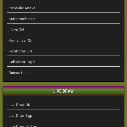
Pembalik Angka
Multi Kombinasi
LN vs DN
Kombinasi 4D
Kolaborasi LN
Kalkulator Togel
Rumus Harian
LIVE DRAW
Live Draw HK
Live Draw Sgp
Live Draw Sydney