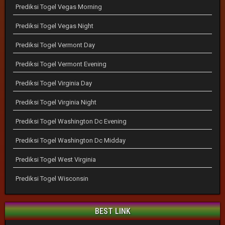
Prediksi Togel Vegas Morning
Prediksi Togel Vegas Night
Prediksi Togel Vermont Day
Prediksi Togel Vermont Evening
Prediksi Togel Virginia Day
Prediksi Togel Virginia Night
Prediksi Togel Washington Dc Evening
Prediksi Togel Washington Dc Midday
Prediksi Togel West Virginia
Prediksi Togel Wisconsin
BEST LINK