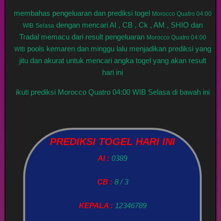
membahas pengeluaran dan prediksi togel
Morocco Quatro 04:00
dengan mencari AI , CB , Ck , AM , SHIO dan
WIB
Selasa
Tradal memacu dari result pengeluaran
Morocco Quatro 04:00
pools kemaren dan minggu lalu menjadikan prediksi yang
WIB
jitu dan akurat untuk mencari angka togel yang akan result
hari ini
ikuti prediksi Morocco Quatro 04:00 WIB Selasa di bawah ini
PREDIKSI TOGEL HARI INI
AI :
0389
CB :
8 / 3
KEPALA :
12346789