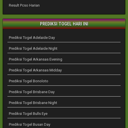
Result Pcso Harian
PREDIKSI TOGEL HARI INI
Prediksi Togel Adelaide Day
Prediksi Togel Adelaide Night
Prediksi Togel Arkansas Evening
Prediksi Togel Arkansas Midday
Prediksi Togel Bonoloto
Prediksi Togel Brisbane Day
Prediksi Togel Brisbane Night
Prediksi Togel Bulls Eye
Prediksi Togel Busan Day