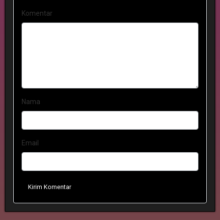
Komentar
Nama
Email
Kirim Komentar