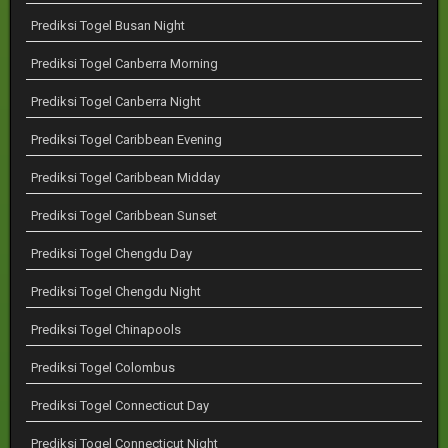
Prediksi Togel Busan Night
Prediksi Togel Canberra Morning
Prediksi Togel Canberra Night
Prediksi Togel Caribbean Evening
Prediksi Togel Caribbean Midday
Prediksi Togel Caribbean Sunset
Prediksi Togel Chengdu Day
Prediksi Togel Chengdu Night
Prediksi Togel Chinapools
Prediksi Togel Colombus
Prediksi Togel Connecticut Day
Prediksi Togel Connecticut Night