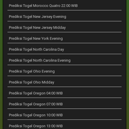
Prediksi Togel Morocco Quatro 22:00 WIB
Prediksi Togel New Jersey Evening
Prediksi Togel New Jersey Midday
Prediksi Togel New York Evening
Prediksi Togel North Carolina Day
Prediksi Togel North Carolina Evening
Prediksi Togel Ohio Evening
Prediksi Togel Ohio Midday
Prediksi Togel Oregon 04:00 WIB
Prediksi Togel Oregon 07:00 WIB
Prediksi Togel Oregon 10:00 WIB
Prediksi Togel Oregon 13:00 WIB