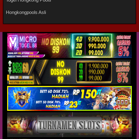
Hongkongpools Asli