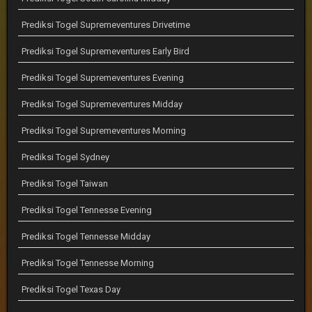
Prediksi Togel Supremeventures Drivetime
Prediksi Togel Supremeventures Early Bird
Prediksi Togel Supremeventures Evening
Prediksi Togel Supremeventures Midday
Prediksi Togel Supremeventures Morning
Prediksi Togel Sydney
Prediksi Togel Taiwan
Prediksi Togel Tennesse Evening
Prediksi Togel Tennesse Midday
Prediksi Togel Tennesse Morning
Prediksi Togel Texas Day