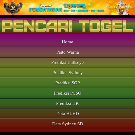
Home
Paito Warna
Prediksi Bullseye
Prediksi Sydney
Prediksi SGP
Prediksi PCSO
Prediksi HK
Data Hk 6D
Data Sydney 6D