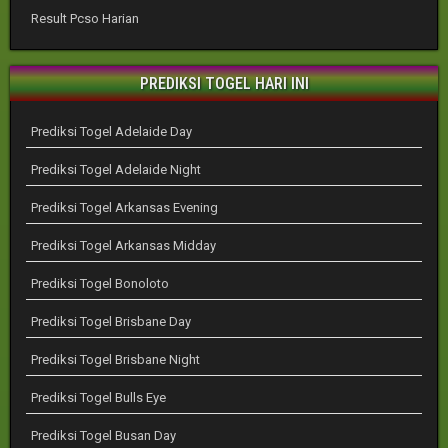
Result Pcso Harian
PREDIKSI TOGEL HARI INI
Prediksi Togel Adelaide Day
Prediksi Togel Adelaide Night
Prediksi Togel Arkansas Evening
Prediksi Togel Arkansas Midday
Prediksi Togel Bonoloto
Prediksi Togel Brisbane Day
Prediksi Togel Brisbane Night
Prediksi Togel Bulls Eye
Prediksi Togel Busan Day