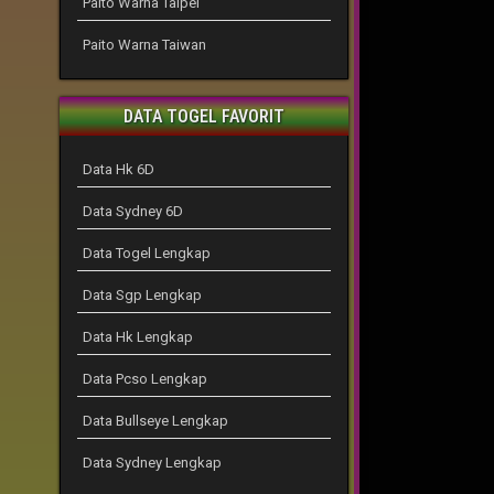
Paito Warna Taipei
Paito Warna Taiwan
DATA TOGEL FAVORIT
Data Hk 6D
Data Sydney 6D
Data Togel Lengkap
Data Sgp Lengkap
Data Hk Lengkap
Data Pcso Lengkap
Data Bullseye Lengkap
Data Sydney Lengkap