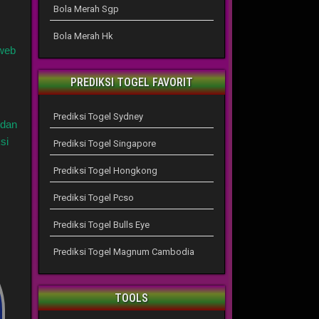
Bola Merah Sgp
Bola Merah Hk
 web
PREDIKSI TOGEL FAVORIT
Prediksi Togel Sydney
 dan
si
Prediksi Togel Singapore
Prediksi Togel Hongkong
Prediksi Togel Pcso
Prediksi Togel Bulls Eye
Prediksi Togel Magnum Cambodia
TOOLS