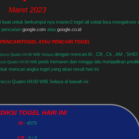
Maret 2023
di buat untuk berkumpul nya master2 togel all sobat bisa mengakses
n pencarian
google.com
atau
google.co.id
k
PENCARITOGEL ATAU PENCARI TOGEL
dengan mencari AI , CB , Ck , AM , SHIO
rocco Quatro 04:00 WIB
Selasa
pools kemaren dan minggu lalu menjadikan predik
cco Quatro 04:00 WIB
ntuk mencari angka togel yang akan result hari ini
orocco Quatro 04:00 WIB Selasa di bawah ini
DIKSI TOGEL HARI INI
AI :
4579
CB :
9 / 8