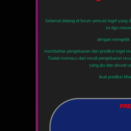
Selamat datang di forum pencari togel yang 
ini dgn mesi
dengan mengeti
membahas pengeluaran dan prediksi togel
Mo
Tradal memacu dari result pengeluaran
Moro
yang jitu dan akurat u
ikuti prediksi M
PRE