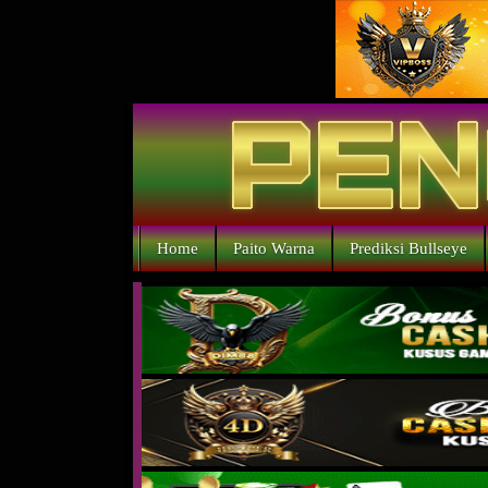
Home
Paito Warna
Prediksi Bullseye