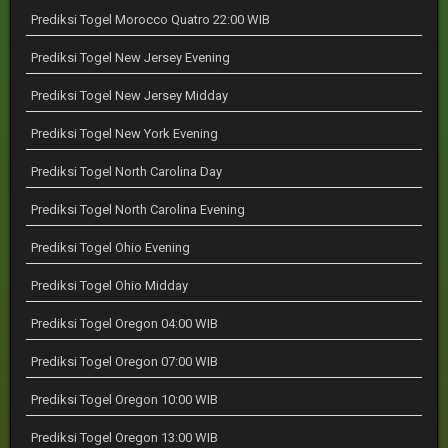
Prediksi Togel Morocco Quatro 22:00 WIB
Prediksi Togel New Jersey Evening
Prediksi Togel New Jersey Midday
Prediksi Togel New York Evening
Prediksi Togel North Carolina Day
Prediksi Togel North Carolina Evening
Prediksi Togel Ohio Evening
Prediksi Togel Ohio Midday
Prediksi Togel Oregon 04:00 WIB
Prediksi Togel Oregon 07:00 WIB
Prediksi Togel Oregon 10:00 WIB
Prediksi Togel Oregon 13:00 WIB