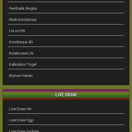
Pembalik Angka
Multi Kombinasi
LN vs DN
Kombinasi 4D
Kolaborasi LN
Kalkulator Togel
Rumus Harian
LIVE DRAW
Live Draw HK
Live Draw Sgp
Live Draw Sydney