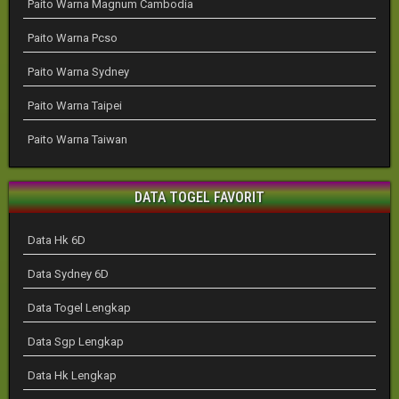
Paito Warna Magnum Cambodia
Paito Warna Pcso
Paito Warna Sydney
Paito Warna Taipei
Paito Warna Taiwan
DATA TOGEL FAVORIT
Data Hk 6D
Data Sydney 6D
Data Togel Lengkap
Data Sgp Lengkap
Data Hk Lengkap