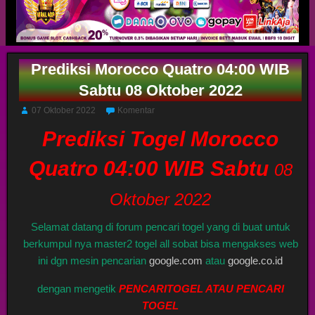
Prediksi Morocco Quatro 04:00 WIB
Sabtu 08 Oktober 2022
07 Oktober 2022
Komentar
Prediksi Togel Morocco
Quatro 04:00 WIB Sabtu
08
Oktober 2022
Selamat datang di forum pencari togel yang di buat untuk
berkumpul nya master2 togel all sobat bisa mengakses web
ini dgn mesin pencarian
google.com
atau
google.co.id
dengan mengetik
PENCARITOGEL ATAU PENCARI
TOGEL