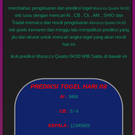
membahas pengeluaran dan prediksi togel
Morocco Quatro 04:00
dengan mencari AI , CB , Ck , AM , SHIO dan
WIB
Sabtu
Tradal memacu dari result pengeluaran
Morocco Quatro 04:00
pools kemaren dan minggu lalu menjadikan prediksi yang
WIB
jitu dan akurat untuk mencari angka togel yang akan result
hari ini
ikuti prediksi Morocco Quatro 04:00 WIB Sabtu di bawah ini
PREDIKSI TOGEL HARI INI
AI :
3468
CB :
5 / 6
KEPALA :
12345689