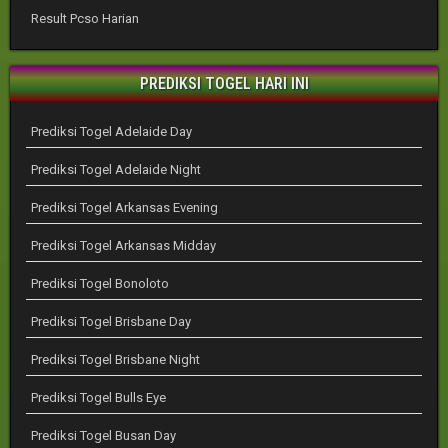
Result Pcso Harian
PREDIKSI TOGEL HARI INI
Prediksi Togel Adelaide Day
Prediksi Togel Adelaide Night
Prediksi Togel Arkansas Evening
Prediksi Togel Arkansas Midday
Prediksi Togel Bonoloto
Prediksi Togel Brisbane Day
Prediksi Togel Brisbane Night
Prediksi Togel Bulls Eye
Prediksi Togel Busan Day