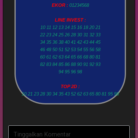
EKOR :
01234568
LINE INVEST :
10 11 12 13 14 15 16 18 20 21
22 23 24 25 26 28 30 31 32 33
34 35 36 38 40 41 42 43 44 45
46 48 50 51 52 53 54 55 56 58
60 61 62 63 64 65 66 68 80 81
82 83 84 85 86 88 90 91 92 93
94 95 96 98
TOP 2D :
10 21 23 28 30 34 35 43 52 62 63 65 80 81 95 98
Tinggalkan Komentar