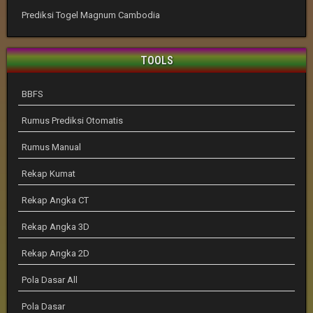
Prediksi Togel Magnum Cambodia
TOOLS
BBFS
Rumus Prediksi Otomatis
Rumus Manual
Rekap Kumat
Rekap Angka CT
Rekap Angka 3D
Rekap Angka 2D
Pola Dasar All
Pola Dasar