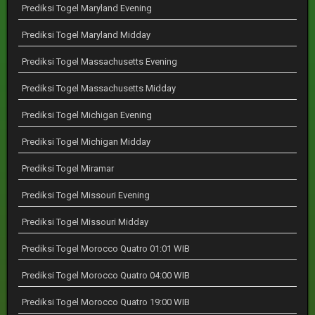
Prediksi Togel Maryland Evening
Prediksi Togel Maryland Midday
Prediksi Togel Massachusetts Evening
Prediksi Togel Massachusetts Midday
Prediksi Togel Michigan Evening
Prediksi Togel Michigan Midday
Prediksi Togel Miramar
Prediksi Togel Missouri Evening
Prediksi Togel Missouri Midday
Prediksi Togel Morocco Quatro 01:01 WIB
Prediksi Togel Morocco Quatro 04:00 WIB
Prediksi Togel Morocco Quatro 19:00 WIB