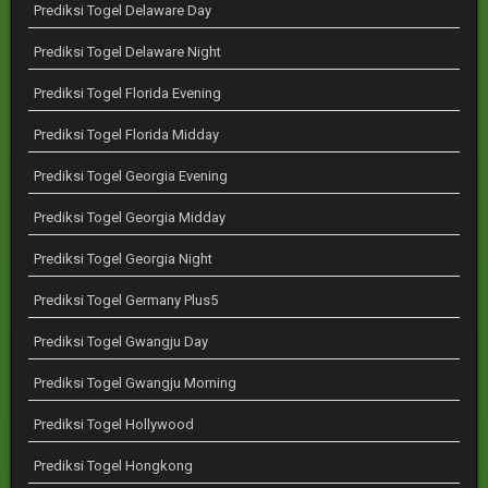
Prediksi Togel Delaware Day
Prediksi Togel Delaware Night
Prediksi Togel Florida Evening
Prediksi Togel Florida Midday
Prediksi Togel Georgia Evening
Prediksi Togel Georgia Midday
Prediksi Togel Georgia Night
Prediksi Togel Germany Plus5
Prediksi Togel Gwangju Day
Prediksi Togel Gwangju Morning
Prediksi Togel Hollywood
Prediksi Togel Hongkong