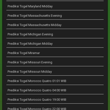
Prediksi Togel Maryland Midday
Prediksi Togel Massachusetts Evening
Prediksi Togel Massachusetts Midday
Prediksi Togel Michigan Evening
Prediksi Togel Michigan Midday
Prediksi Togel Miramar
Prediksi Togel Missouri Evening
Prediksi Togel Missouri Midday
Prediksi Togel Morocco Quatro 01:01 WIB
Prediksi Togel Morocco Quatro 04:00 WIB
Prediksi Togel Morocco Quatro 19:00 WIB
Prediksi Togel Morocco Quatro 22:00 WIB