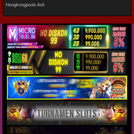
Hongkongpools Asli