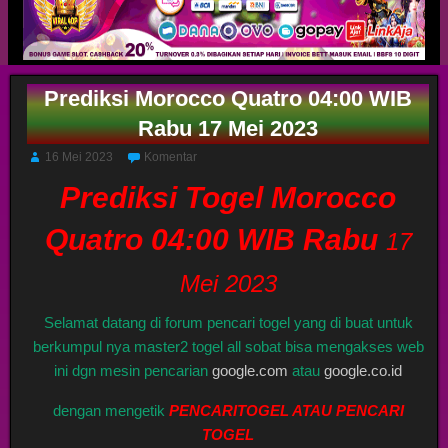
Prediksi Morocco Quatro 04:00 WIB
Rabu 17 Mei 2023
16 Mei 2023
Komentar
Prediksi Togel Morocco
Quatro 04:00 WIB Rabu
17
Mei 2023
Selamat datang di forum pencari togel yang di buat untuk
berkumpul nya master2 togel all sobat bisa mengakses web
ini dgn mesin pencarian
google.com
atau
google.co.id
dengan mengetik
PENCARITOGEL ATAU PENCARI
TOGEL