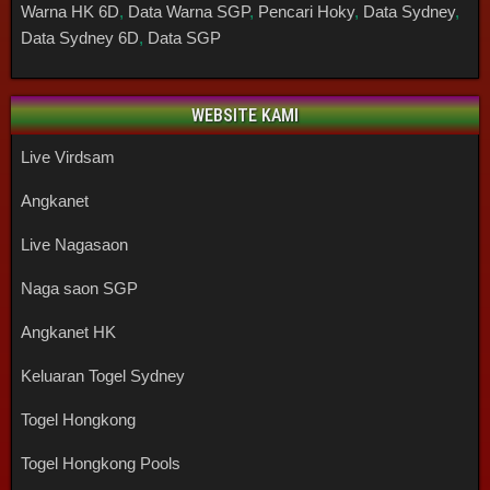
Warna HK 6D
,
Data Warna SGP
,
Pencari Hoky
,
Data Sydney
,
Data Sydney 6D
,
Data SGP
WEBSITE KAMI
Live Virdsam
Angkanet
Live Nagasaon
Naga saon SGP
Angkanet HK
Keluaran Togel Sydney
Togel Hongkong
Togel Hongkong Pools