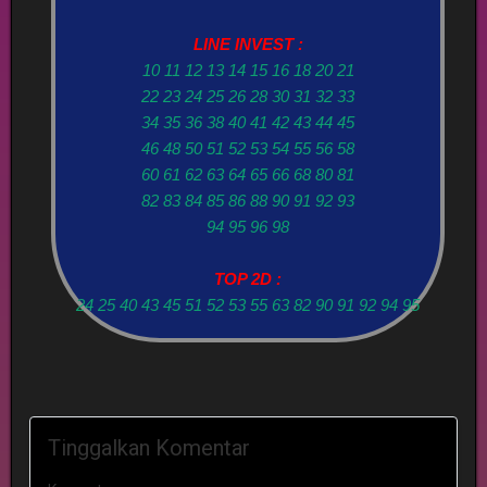
LINE INVEST :
10 11 12 13 14 15 16 18 20 21
22 23 24 25 26 28 30 31 32 33
34 35 36 38 40 41 42 43 44 45
46 48 50 51 52 53 54 55 56 58
60 61 62 63 64 65 66 68 80 81
82 83 84 85 86 88 90 91 92 93
94 95 96 98
TOP 2D :
24 25 40 43 45 51 52 53 55 63 82 90 91 92 94 95
Tinggalkan Komentar