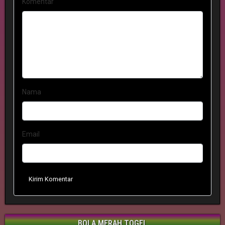
Komentar
Nama
Email
Kirim Komentar
BOLA MERAH TOGEL