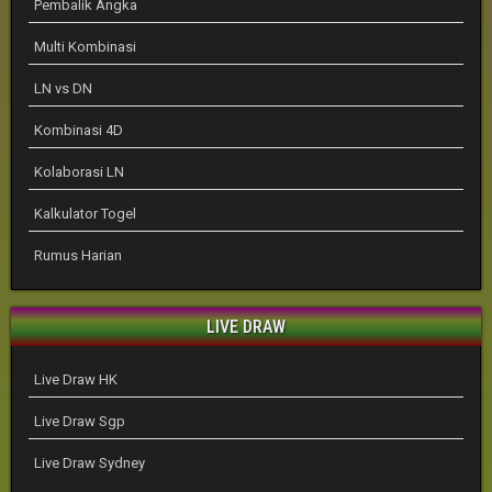
Pembalik Angka
Multi Kombinasi
LN vs DN
Kombinasi 4D
Kolaborasi LN
Kalkulator Togel
Rumus Harian
LIVE DRAW
Live Draw HK
Live Draw Sgp
Live Draw Sydney