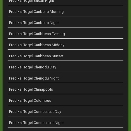
Prediksi Togel Busan Night
Prediksi Togel Canberra Morning
Prediksi Togel Canberra Night
Prediksi Togel Caribbean Evening
Prediksi Togel Caribbean Midday
Prediksi Togel Caribbean Sunset
Prediksi Togel Chengdu Day
Prediksi Togel Chengdu Night
Prediksi Togel Chinapools
Prediksi Togel Colombus
Prediksi Togel Connecticut Day
Prediksi Togel Connecticut Night