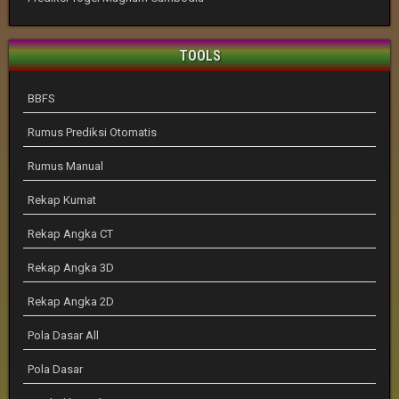
TOOLS
BBFS
Rumus Prediksi Otomatis
Rumus Manual
Rekap Kumat
Rekap Angka CT
Rekap Angka 3D
Rekap Angka 2D
Pola Dasar All
Pola Dasar