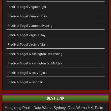
Prediksi Togel Vegas Night
Prediksi Togel Vermont Day
Prediksi Togel Vermont Evening
Prediksi Togel Virginia Day
Prediksi Togel Virginia Night
Prediksi Togel Washington Dc Evening
Prediksi Togel Washington Dc Midday
Prediksi Togel West Virginia
Prediksi Togel Wisconsin
BEST LINK
Hongkong Pools
,
Data Warna Sydney
,
Data Warna HK
,
Paito