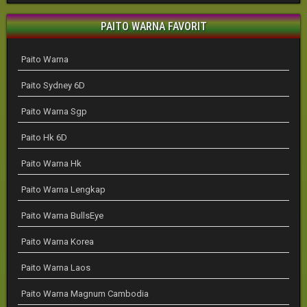
PAITO WARNA FAVORIT
Paito Warna
Paito Sydney 6D
Paito Warna Sgp
Paito Hk 6D
Paito Warna Hk
Paito Warna Lengkap
Paito Warna BullsEye
Paito Warna Korea
Paito Warna Laos
Paito Warna Magnum Cambodia