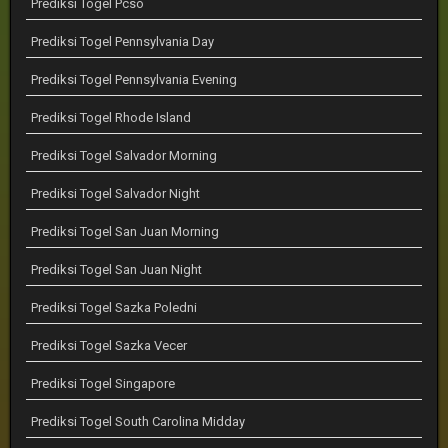
Prediksi Togel Pcso
Prediksi Togel Pennsylvania Day
Prediksi Togel Pennsylvania Evening
Prediksi Togel Rhode Island
Prediksi Togel Salvador Morning
Prediksi Togel Salvador Night
Prediksi Togel San Juan Morning
Prediksi Togel San Juan Night
Prediksi Togel Sazka Poledni
Prediksi Togel Sazka Vecer
Prediksi Togel Singapore
Prediksi Togel South Carolina Midday