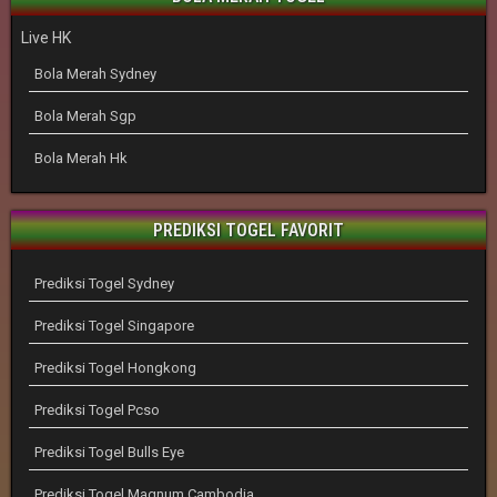
Live HK
Bola Merah Sydney
Bola Merah Sgp
Bola Merah Hk
PREDIKSI TOGEL FAVORIT
Prediksi Togel Sydney
Prediksi Togel Singapore
Prediksi Togel Hongkong
Prediksi Togel Pcso
Prediksi Togel Bulls Eye
Prediksi Togel Magnum Cambodia