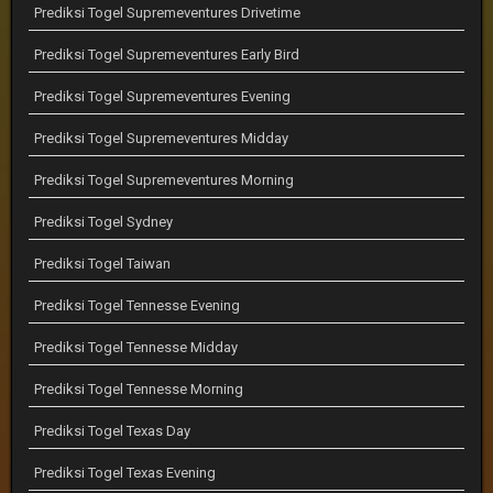
Prediksi Togel Supremeventures Drivetime
Prediksi Togel Supremeventures Early Bird
Prediksi Togel Supremeventures Evening
Prediksi Togel Supremeventures Midday
Prediksi Togel Supremeventures Morning
Prediksi Togel Sydney
Prediksi Togel Taiwan
Prediksi Togel Tennesse Evening
Prediksi Togel Tennesse Midday
Prediksi Togel Tennesse Morning
Prediksi Togel Texas Day
Prediksi Togel Texas Evening