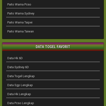
Paito Warna Pcso
Paito Warna Sydney
Paito Warna Taipei
Paito Warna Taiwan
DATA TOGEL FAVORIT
Data Hk 6D
Data Sydney 6D
Data Togel Lengkap
Data Sgp Lengkap
Data Hk Lengkap
Data Pcso Lengkap