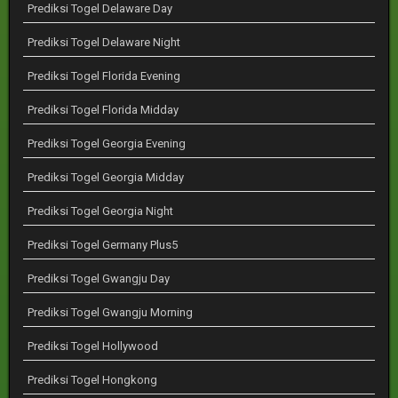
Prediksi Togel Delaware Day
Prediksi Togel Delaware Night
Prediksi Togel Florida Evening
Prediksi Togel Florida Midday
Prediksi Togel Georgia Evening
Prediksi Togel Georgia Midday
Prediksi Togel Georgia Night
Prediksi Togel Germany Plus5
Prediksi Togel Gwangju Day
Prediksi Togel Gwangju Morning
Prediksi Togel Hollywood
Prediksi Togel Hongkong