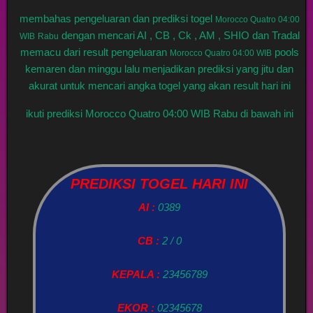
membahas pengeluaran dan prediksi togel
Morocco Quatro 04:00
dengan mencari AI , CB , Ck , AM , SHIO dan Tradal
WIB
Rabu
memacu dari result pengeluaran
pools
Morocco Quatro 04:00 WIB
kemaren dan minggu lalu menjadikan prediksi yang jitu dan
akurat untuk mencari angka togel yang akan result hari ini
ikuti prediksi Morocco Quatro 04:00 WIB Rabu di bawah ini
PREDIKSI TOGEL HARI INI
AI :
0389
CB :
2 / 0
KEPALA :
23456789
EKOR :
02345678