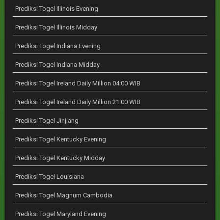
Prediksi Togel Illinois Evening
Prediksi Togel Illinois Midday
Prediksi Togel Indiana Evening
Prediksi Togel Indiana Midday
Prediksi Togel Ireland Daily Million 04:00 WIB
Prediksi Togel Ireland Daily Million 21:00 WIB
Prediksi Togel Jinjiang
Prediksi Togel Kentucky Evening
Prediksi Togel Kentucky Midday
Prediksi Togel Louisiana
Prediksi Togel Magnum Cambodia
Prediksi Togel Maryland Evening