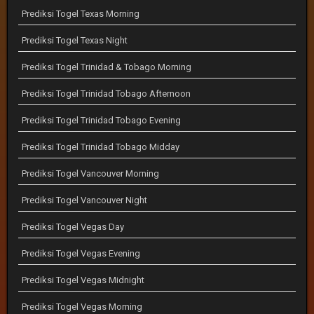
Prediksi Togel Texas Morning
Prediksi Togel Texas Night
Prediksi Togel Trinidad & Tobago Morning
Prediksi Togel Trinidad Tobago Afternoon
Prediksi Togel Trinidad Tobago Evening
Prediksi Togel Trinidad Tobago Midday
Prediksi Togel Vancouver Morning
Prediksi Togel Vancouver Night
Prediksi Togel Vegas Day
Prediksi Togel Vegas Evening
Prediksi Togel Vegas Midnight
Prediksi Togel Vegas Morning