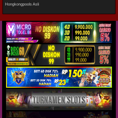
Hongkongpools Asli