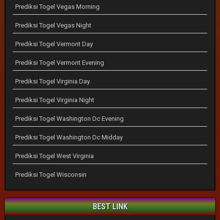
Prediksi Togel Vegas Morning
Prediksi Togel Vegas Night
Prediksi Togel Vermont Day
Prediksi Togel Vermont Evening
Prediksi Togel Virginia Day
Prediksi Togel Virginia Night
Prediksi Togel Washington Dc Evening
Prediksi Togel Washington Dc Midday
Prediksi Togel West Virginia
Prediksi Togel Wisconsin
BEST LINK