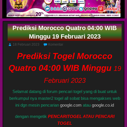
Prediksi Morocco Quatro 04:00 WIB
Minggu 19 Februari 2023
18 Februari 2023
Komentar
Prediksi Togel Morocco
Quatro 04:00 WIB Minggu
19
Februari 2023
Selamat datang di forum pencari togel yang di buat untuk
berkumpul nya master2 togel all sobat bisa mengakses web
ini dgn mesin pencarian
google.com
atau
google.co.id
dengan mengetik
PENCARITOGEL ATAU PENCARI
TOGEL