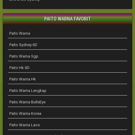
PAITO WARNA FAVORIT
Paito Warna
Paito Sydney 6D
Paito Warna Sgp
Paito Hk 6D
Paito Warna Hk
Paito Warna Lengkap
Paito Warna BullsEye
Paito Warna Korea
Paito Warna Laos