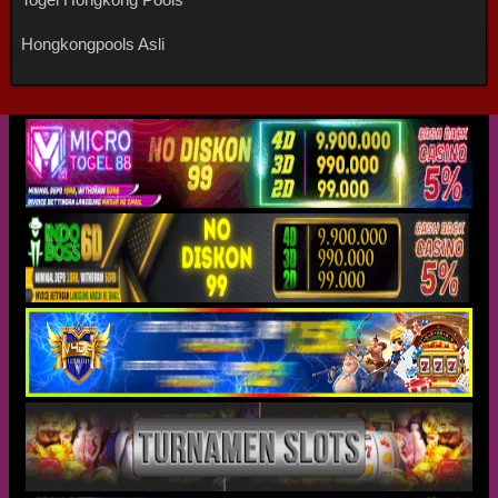
Hongkongpools Asli