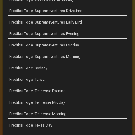
Prediksi Togel Supremeventures Drivetime
Prediksi Togel Supremeventures Early Bird
Prediksi Togel Supremeventures Evening
Prediksi Togel Supremeventures Midday
Prediksi Togel Supremeventures Morning
Prediksi Togel Sydney
Prediksi Togel Taiwan
Prediksi Togel Tennesse Evening
Prediksi Togel Tennesse Midday
Prediksi Togel Tennesse Morning
Prediksi Togel Texas Day