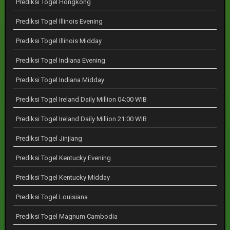
Prediksi Togel Hongkong
Prediksi Togel Illinois Evening
Prediksi Togel Illinois Midday
Prediksi Togel Indiana Evening
Prediksi Togel Indiana Midday
Prediksi Togel Ireland Daily Million 04:00 WIB
Prediksi Togel Ireland Daily Million 21:00 WIB
Prediksi Togel Jinjiang
Prediksi Togel Kentucky Evening
Prediksi Togel Kentucky Midday
Prediksi Togel Louisiana
Prediksi Togel Magnum Cambodia