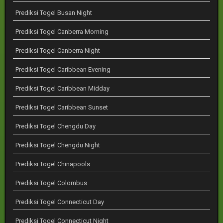
Prediksi Togel Busan Night
Prediksi Togel Canberra Morning
Prediksi Togel Canberra Night
Prediksi Togel Caribbean Evening
Prediksi Togel Caribbean Midday
Prediksi Togel Caribbean Sunset
Prediksi Togel Chengdu Day
Prediksi Togel Chengdu Night
Prediksi Togel Chinapools
Prediksi Togel Colombus
Prediksi Togel Connecticut Day
Prediksi Togel Connecticut Night