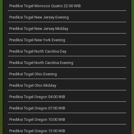
Prediksi Togel Morocco Quatro 22:00 WIB
Prediksi Togel New Jersey Evening
Prediksi Togel New Jersey Midday
Prediksi Togel New York Evening
Prediksi Togel North Carolina Day
Prediksi Togel North Carolina Evening
Prediksi Togel Ohio Evening
Prediksi Togel Ohio Midday
Prediksi Togel Oregon 04:00 WIB
Prediksi Togel Oregon 07:00 WIB
Prediksi Togel Oregon 10:00 WIB
Prediksi Togel Oregon 13:00 WIB