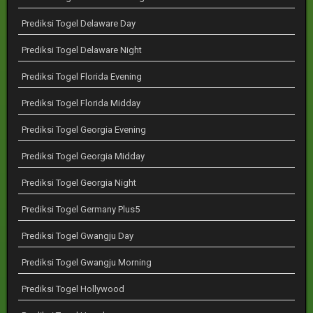
Prediksi Togel Delaware Day
Prediksi Togel Delaware Night
Prediksi Togel Florida Evening
Prediksi Togel Florida Midday
Prediksi Togel Georgia Evening
Prediksi Togel Georgia Midday
Prediksi Togel Georgia Night
Prediksi Togel Germany Plus5
Prediksi Togel Gwangju Day
Prediksi Togel Gwangju Morning
Prediksi Togel Hollywood