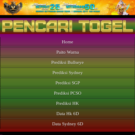
Home
Paito Warna
Prediksi Bullseye
Prediksi Sydney
Prediksi SGP
Prediksi PCSO
Prediksi HK
Data Hk 6D
Data Sydney 6D