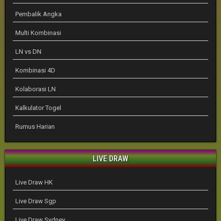
Pembalik Angka
Multi Kombinasi
LN vs DN
Kombinasi 4D
Kolaborasi LN
Kalkulator Togel
Rumus Harian
LIVE DRAW
Live Draw HK
Live Draw Sgp
Live Draw Sydney