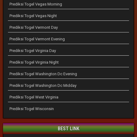
Prediksi Togel Vegas Morning
Prediksi Togel Vegas Night
Prediksi Togel Vermont Day
Prediksi Togel Vermont Evening
Prediksi Togel Virginia Day
Prediksi Togel Virginia Night
Prediksi Togel Washington Dc Evening
Prediksi Togel Washington Dc Midday
Prediksi Togel West Virginia
Prediksi Togel Wisconsin
BEST LINK