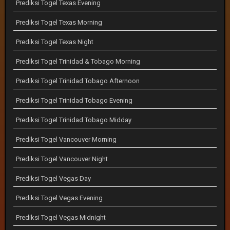
Prediksi Togel Texas Evening
Prediksi Togel Texas Morning
Prediksi Togel Texas Night
Prediksi Togel Trinidad & Tobago Morning
Prediksi Togel Trinidad Tobago Afternoon
Prediksi Togel Trinidad Tobago Evening
Prediksi Togel Trinidad Tobago Midday
Prediksi Togel Vancouver Morning
Prediksi Togel Vancouver Night
Prediksi Togel Vegas Day
Prediksi Togel Vegas Evening
Prediksi Togel Vegas Midnight