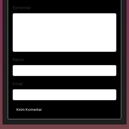
Komentar
Nama
Email
Kirim Komentar