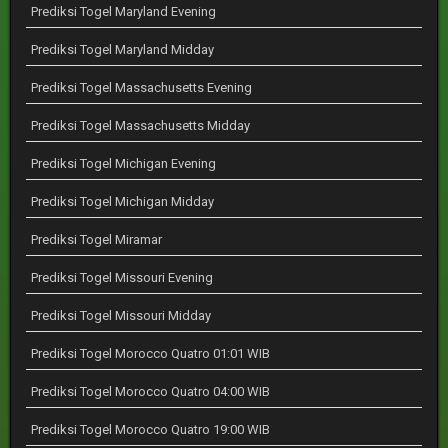
Prediksi Togel Maryland Evening
Prediksi Togel Maryland Midday
Prediksi Togel Massachusetts Evening
Prediksi Togel Massachusetts Midday
Prediksi Togel Michigan Evening
Prediksi Togel Michigan Midday
Prediksi Togel Miramar
Prediksi Togel Missouri Evening
Prediksi Togel Missouri Midday
Prediksi Togel Morocco Quatro 01:01 WIB
Prediksi Togel Morocco Quatro 04:00 WIB
Prediksi Togel Morocco Quatro 19:00 WIB