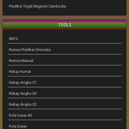
Prediksi Togel Magnum Cambodia
TOOLS
BBFS
Rumus Prediksi Otomatis
Rumus Manual
Rekap Kumat
Rekap Angka CT
Rekap Angka 3D
Rekap Angka 2D
Pola Dasar All
Pola Dasar