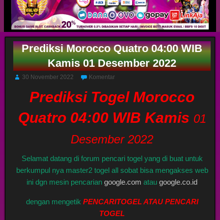
Prediksi Morocco Quatro 04:00 WIB
Kamis 01 Desember 2022
30 November 2022
Komentar
Prediksi Togel Morocco
Quatro 04:00 WIB Kamis
01
Desember 2022
Selamat datang di forum pencari togel yang di buat untuk
berkumpul nya master2 togel all sobat bisa mengakses web
ini dgn mesin pencarian
google.com
atau
google.co.id
dengan mengetik
PENCARITOGEL ATAU PENCARI
TOGEL