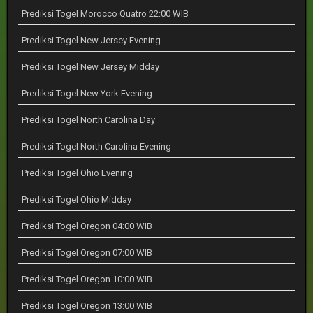
Prediksi Togel Morocco Quatro 22:00 WIB
Prediksi Togel New Jersey Evening
Prediksi Togel New Jersey Midday
Prediksi Togel New York Evening
Prediksi Togel North Carolina Day
Prediksi Togel North Carolina Evening
Prediksi Togel Ohio Evening
Prediksi Togel Ohio Midday
Prediksi Togel Oregon 04:00 WIB
Prediksi Togel Oregon 07:00 WIB
Prediksi Togel Oregon 10:00 WIB
Prediksi Togel Oregon 13:00 WIB