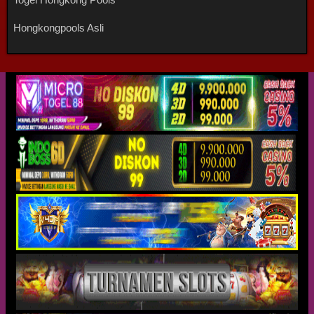
Hongkongpools Asli