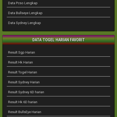
Data Pcso Lengkap
Data Bullseye Lengkap
Data Sydney Lengkap
DATA TOGEL HARIAN FAVORIT
Result Sgp Harian
Result Hk Harian
Result Togel Harian
Result Sydney Harian
Result Sydney 6D harian
Result Hk 6D harian
Result BullsEye Harian