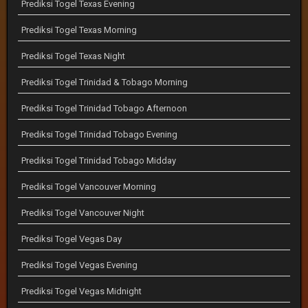
Prediksi Togel Texas Evening
Prediksi Togel Texas Morning
Prediksi Togel Texas Night
Prediksi Togel Trinidad & Tobago Morning
Prediksi Togel Trinidad Tobago Afternoon
Prediksi Togel Trinidad Tobago Evening
Prediksi Togel Trinidad Tobago Midday
Prediksi Togel Vancouver Morning
Prediksi Togel Vancouver Night
Prediksi Togel Vegas Day
Prediksi Togel Vegas Evening
Prediksi Togel Vegas Midnight