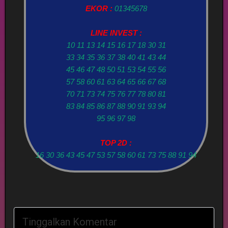
EKOR :
01345678
LINE INVEST :
10 11 13 14 15 16 17 18 30 31
33 34 35 36 37 38 40 41 43 44
45 46 47 48 50 51 53 54 55 56
57 58 60 61 63 64 65 66 67 68
70 71 73 74 75 76 77 78 80 81
83 84 85 86 87 88 90 91 93 94
95 96 97 98
TOP 2D :
16 30 36 43 45 47 53 57 58 60 61 73 75 88 91 94
Tinggalkan Komentar