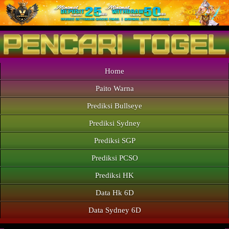
Home
Paito Warna
Prediksi Bullseye
Prediksi Sydney
Prediksi SGP
Prediksi PCSO
Prediksi HK
Data Hk 6D
Data Sydney 6D