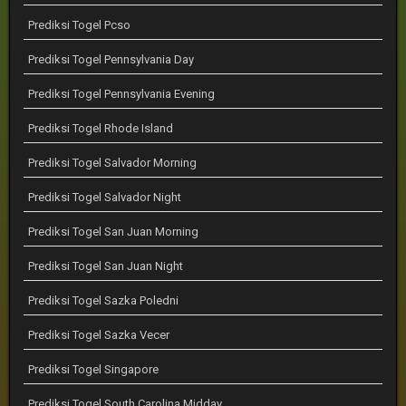
Prediksi Togel Pcso
Prediksi Togel Pennsylvania Day
Prediksi Togel Pennsylvania Evening
Prediksi Togel Rhode Island
Prediksi Togel Salvador Morning
Prediksi Togel Salvador Night
Prediksi Togel San Juan Morning
Prediksi Togel San Juan Night
Prediksi Togel Sazka Poledni
Prediksi Togel Sazka Vecer
Prediksi Togel Singapore
Prediksi Togel South Carolina Midday