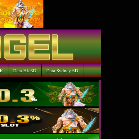
HK
Data Hk 6D
Data Sydney 6D