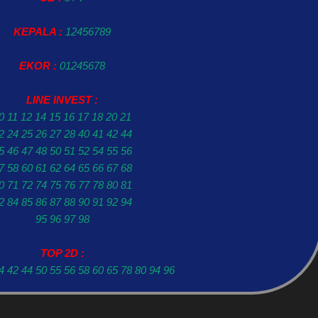
KEPALA :
12456789
EKOR :
01245678
LINE INVEST :
0 11 12 14 15 16 17 18 20 21
2 24 25 26 27 28 40 41 42 44
5 46 47 48 50 51 52 54 55 56
7 58 60 61 62 64 65 66 67 68
0 71 72 74 75 76 77 78 80 81
2 84 85 86 87 88 90 91 92 94
95 96 97 98
TOP 2D :
4 42 44 50 55 56 58 60 65 78 80 94 96