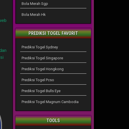
Bola Merah Sgp
Bola Merah Hk
 web
PREDIKSI TOGEL FAVORIT
Prediksi Togel Sydney
 dan
si
Prediksi Togel Singapore
Prediksi Togel Hongkong
Prediksi Togel Pcso
Prediksi Togel Bulls Eye
Prediksi Togel Magnum Cambodia
TOOLS