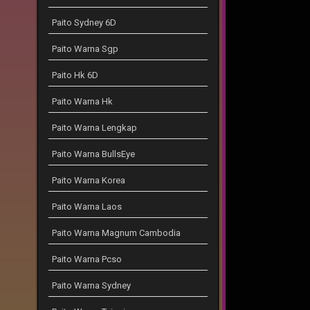
Paito Sydney 6D
Paito Warna Sgp
Paito Hk 6D
Paito Warna Hk
Paito Warna Lengkap
Paito Warna BullsEye
Paito Warna Korea
Paito Warna Laos
Paito Warna Magnum Cambodia
Paito Warna Pcso
Paito Warna Sydney