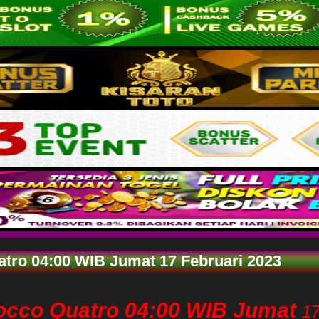
tro 04:00 WIB Jumat 17 Februari 2023
rocco Quatro 04:00 WIB Jumat
1