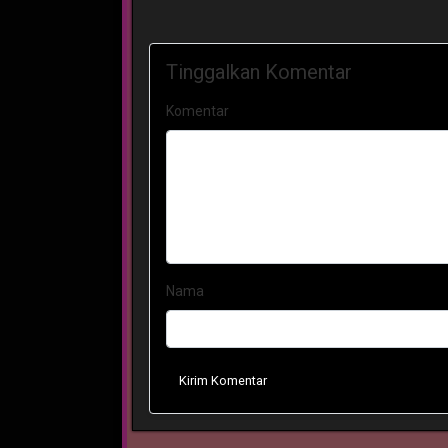
Tinggalkan Komentar
Komentar
Nama
Kirim Komentar