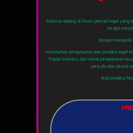
Selamat datang di forum pencari togel yang 
ini dgn mesi
dengan mengeti
membahas pengeluaran dan prediksi togel
Mo
Tradal memacu dari result pengeluaran
Moro
yang jitu dan akurat u
ikuti prediksi 
PRE