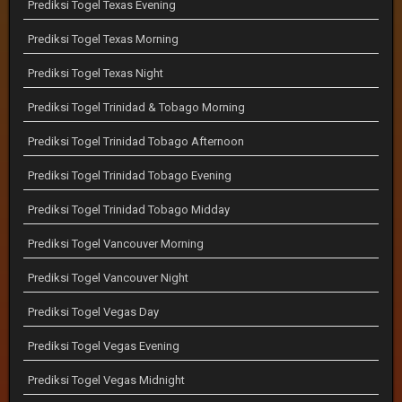
Prediksi Togel Texas Evening
Prediksi Togel Texas Morning
Prediksi Togel Texas Night
Prediksi Togel Trinidad & Tobago Morning
Prediksi Togel Trinidad Tobago Afternoon
Prediksi Togel Trinidad Tobago Evening
Prediksi Togel Trinidad Tobago Midday
Prediksi Togel Vancouver Morning
Prediksi Togel Vancouver Night
Prediksi Togel Vegas Day
Prediksi Togel Vegas Evening
Prediksi Togel Vegas Midnight