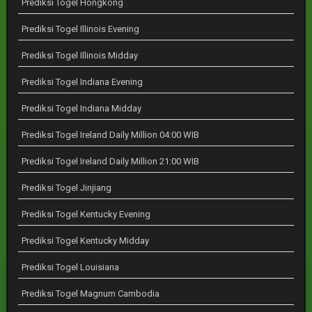
Prediksi Togel Hongkong
Prediksi Togel Illinois Evening
Prediksi Togel Illinois Midday
Prediksi Togel Indiana Evening
Prediksi Togel Indiana Midday
Prediksi Togel Ireland Daily Million 04:00 WIB
Prediksi Togel Ireland Daily Million 21:00 WIB
Prediksi Togel Jinjiang
Prediksi Togel Kentucky Evening
Prediksi Togel Kentucky Midday
Prediksi Togel Louisiana
Prediksi Togel Magnum Cambodia