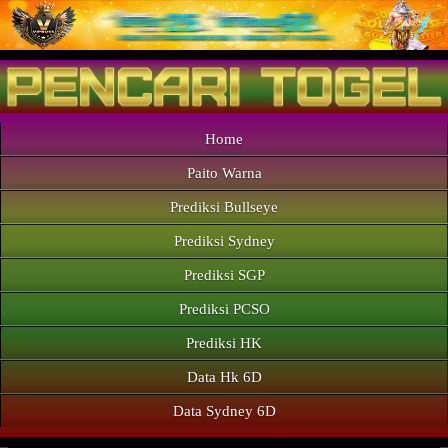
Home
Paito Warna
Prediksi Bullseye
Prediksi Sydney
Prediksi SGP
Prediksi PCSO
Prediksi HK
Data Hk 6D
Data Sydney 6D