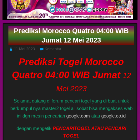
Prediksi Morocco Quatro 04:00 WIB
Jumat 12 Mei 2023
11 Mei 2023
Komentar
Prediksi Togel Morocco
Quatro 04:00 WIB Jumat
12
Mei 2023
Selamat datang di forum pencari togel yang di buat untuk
berkumpul nya master2 togel all sobat bisa mengakses web
ini dgn mesin pencarian
google.com
atau
google.co.id
dengan mengetik
PENCARITOGEL ATAU PENCARI
TOGEL