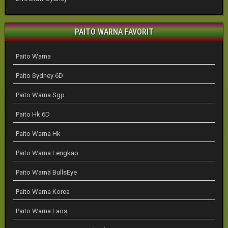
PAITO WARNA FAVORIT
Paito Warna
Paito Sydney 6D
Paito Warna Sgp
Paito Hk 6D
Paito Warna Hk
Paito Warna Lengkap
Paito Warna BullsEye
Paito Warna Korea
Paito Warna Laos