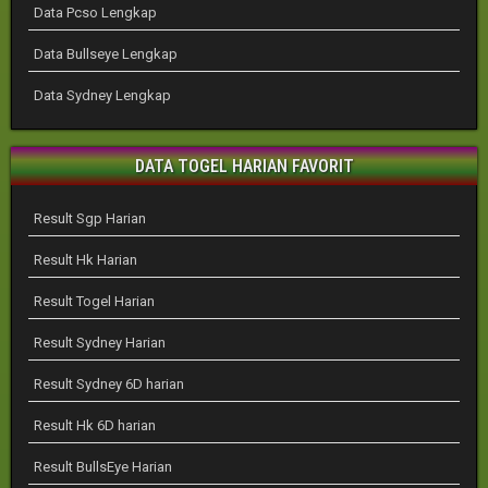
Data Pcso Lengkap
Data Bullseye Lengkap
Data Sydney Lengkap
DATA TOGEL HARIAN FAVORIT
Result Sgp Harian
Result Hk Harian
Result Togel Harian
Result Sydney Harian
Result Sydney 6D harian
Result Hk 6D harian
Result BullsEye Harian