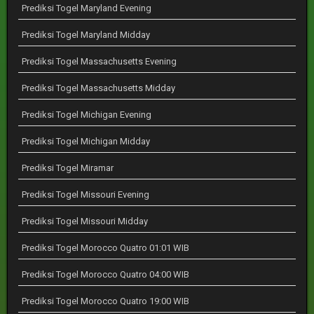
Prediksi Togel Maryland Evening
Prediksi Togel Maryland Midday
Prediksi Togel Massachusetts Evening
Prediksi Togel Massachusetts Midday
Prediksi Togel Michigan Evening
Prediksi Togel Michigan Midday
Prediksi Togel Miramar
Prediksi Togel Missouri Evening
Prediksi Togel Missouri Midday
Prediksi Togel Morocco Quatro 01:01 WIB
Prediksi Togel Morocco Quatro 04:00 WIB
Prediksi Togel Morocco Quatro 19:00 WIB