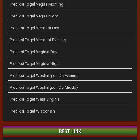
Prediksi Togel Vegas Morning
Prediksi Togel Vegas Night
Prediksi Togel Vermont Day
Prediksi Togel Vermont Evening
Prediksi Togel Virginia Day
Prediksi Togel Virginia Night
Prediksi Togel Washington Dc Evening
Prediksi Togel Washington Dc Midday
Prediksi Togel West Virginia
Prediksi Togel Wisconsin
BEST LINK