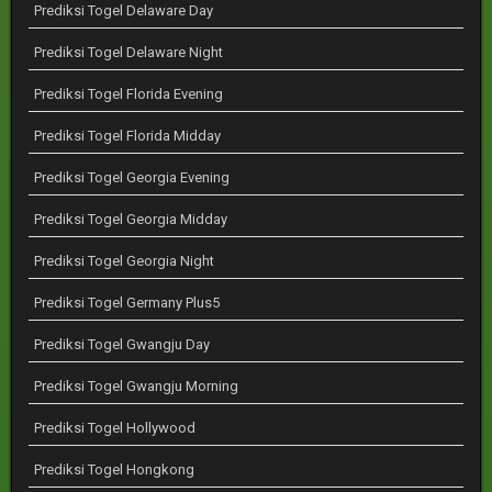
Prediksi Togel Delaware Day
Prediksi Togel Delaware Night
Prediksi Togel Florida Evening
Prediksi Togel Florida Midday
Prediksi Togel Georgia Evening
Prediksi Togel Georgia Midday
Prediksi Togel Georgia Night
Prediksi Togel Germany Plus5
Prediksi Togel Gwangju Day
Prediksi Togel Gwangju Morning
Prediksi Togel Hollywood
Prediksi Togel Hongkong