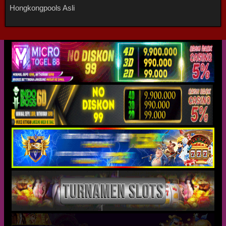
Hongkongpools Asli