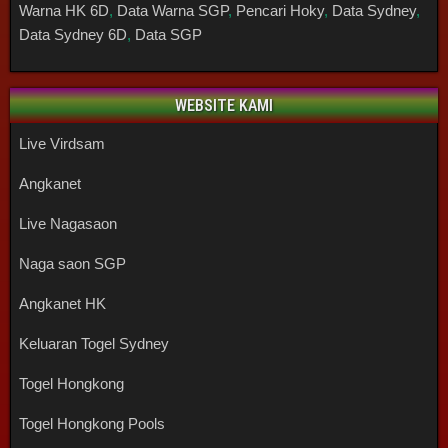
Warna HK 6D
,
Data Warna SGP
,
Pencari Hoky
,
Data Sydney
,
Data Sydney 6D
,
Data SGP
WEBSITE KAMI
Live Virdsam
Angkanet
Live Nagasaon
Naga saon SGP
Angkanet HK
Keluaran Togel Sydney
Togel Hongkong
Togel Hongkong Pools