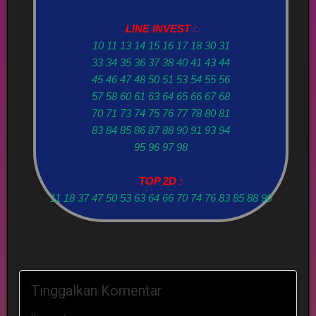
LINE INVEST :
10 11 13 14 15 16 17 18 30 31
33 34 35 36 37 38 40 41 43 44
45 46 47 48 50 51 53 54 55 56
57 58 60 61 63 64 65 66 67 68
70 71 73 74 75 76 77 78 80 81
83 84 85 86 87 88 90 91 93 94
95 96 97 98
TOP 2D :
11 18 37 47 50 53 63 64 66 70 74 76 83 85 88 90
Tinggalkan Komentar