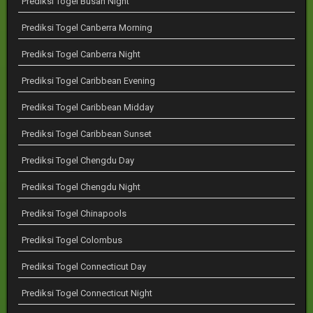
Prediksi Togel Busan Night
Prediksi Togel Canberra Morning
Prediksi Togel Canberra Night
Prediksi Togel Caribbean Evening
Prediksi Togel Caribbean Midday
Prediksi Togel Caribbean Sunset
Prediksi Togel Chengdu Day
Prediksi Togel Chengdu Night
Prediksi Togel Chinapools
Prediksi Togel Colombus
Prediksi Togel Connecticut Day
Prediksi Togel Connecticut Night