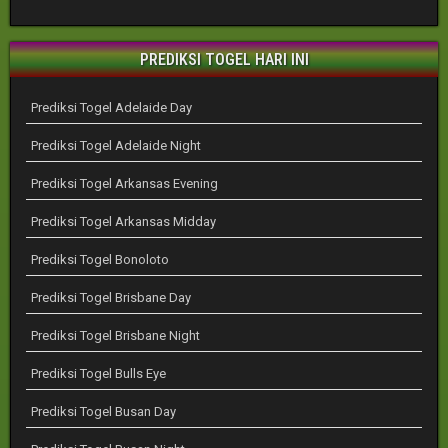
PREDIKSI TOGEL HARI INI
Prediksi Togel Adelaide Day
Prediksi Togel Adelaide Night
Prediksi Togel Arkansas Evening
Prediksi Togel Arkansas Midday
Prediksi Togel Bonoloto
Prediksi Togel Brisbane Day
Prediksi Togel Brisbane Night
Prediksi Togel Bulls Eye
Prediksi Togel Busan Day