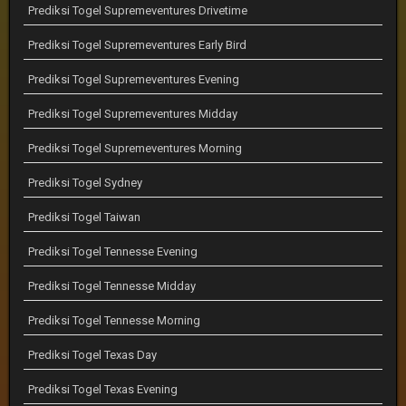
Prediksi Togel Supremeventures Drivetime
Prediksi Togel Supremeventures Early Bird
Prediksi Togel Supremeventures Evening
Prediksi Togel Supremeventures Midday
Prediksi Togel Supremeventures Morning
Prediksi Togel Sydney
Prediksi Togel Taiwan
Prediksi Togel Tennesse Evening
Prediksi Togel Tennesse Midday
Prediksi Togel Tennesse Morning
Prediksi Togel Texas Day
Prediksi Togel Texas Evening