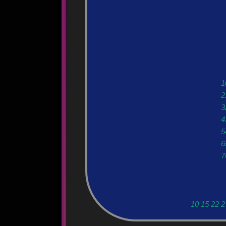
1
2
3
4
5
6
7
10 15 22 2