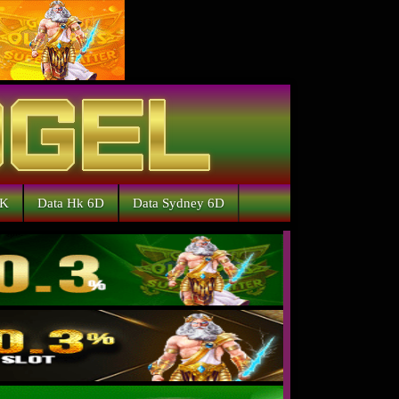
HK
Data Hk 6D
Data Sydney 6D