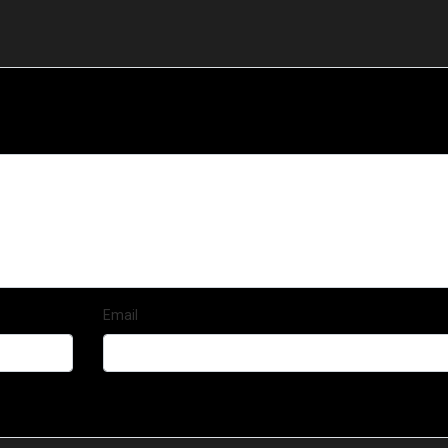
Email