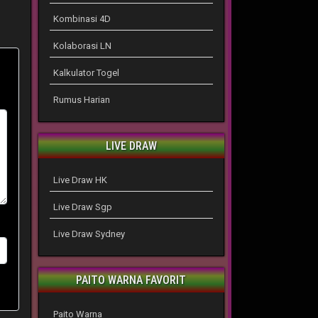
Kombinasi 4D
Kolaborasi LN
Kalkulator Togel
Rumus Harian
LIVE DRAW
Live Draw HK
Live Draw Sgp
Live Draw Sydney
PAITO WARNA FAVORIT
Paito Warna