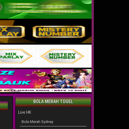
BOLA MERAH TOGEL
Live HK
Bola Merah Sydney