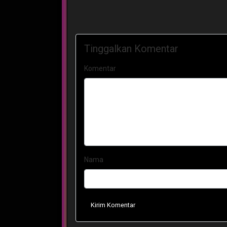
Tinggalkan Komentar
Komentar
Nama
Kirim Komentar