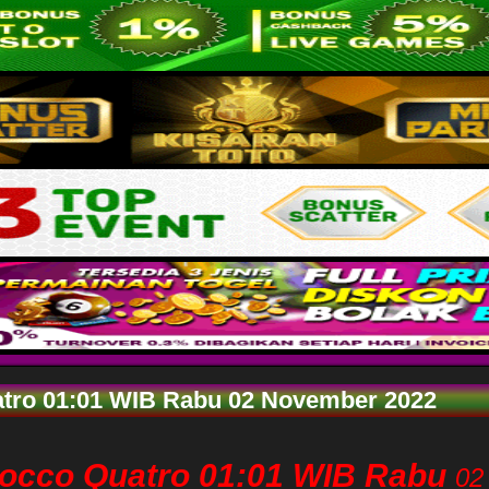
atro 01:01 WIB Rabu 02 November 2022
rocco Quatro 01:01 WIB Rabu
02