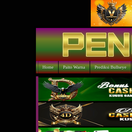
Home
Paito Warna
Prediksi Bullseye