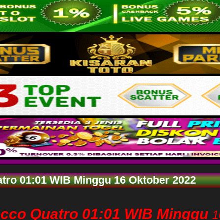
tro 01:01 WIB Minggu 16 Oktober 2022
occo Quatro 01:01 WIB Minggu
1