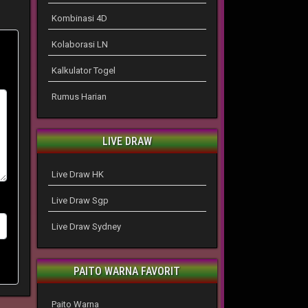
Kombinasi 4D
Kolaborasi LN
Kalkulator Togel
Rumus Harian
LIVE DRAW
Live Draw HK
Live Draw Sgp
Live Draw Sydney
PAITO WARNA FAVORIT
Paito Warna