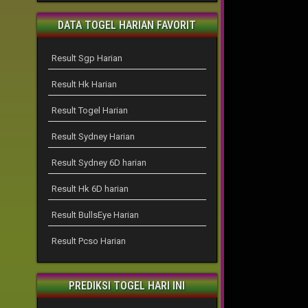
DATA TOGEL HARIAN FAVORIT
Result Sgp Harian
Result Hk Harian
Result Togel Harian
Result Sydney Harian
Result Sydney 6D harian
Result Hk 6D harian
Result BullsEye Harian
Result Pcso Harian
PREDIKSI TOGEL HARI INI