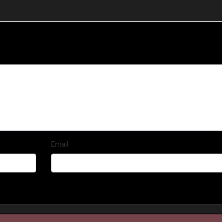
Email