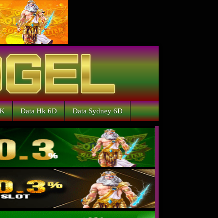
HK
Data Hk 6D
Data Sydney 6D