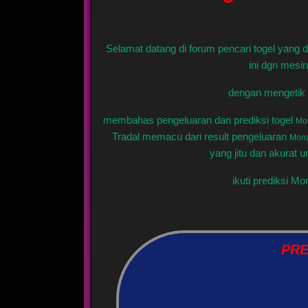
Selamat datang di forum pencari togel yang 
ini dgn mesi
dengan mengeti
membahas pengeluaran dan prediksi togel
Mor
Tradal memacu dari result pengeluaran
Moro
yang jitu dan akurat u
ikuti prediksi M
PRE