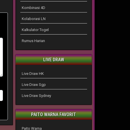
Kombinasi 4D
Kolaborasi LN
Kalkulator Togel
Rumus Harian
LIVE DRAW
Live Draw HK
Live Draw Sgp
Live Draw Sydney
PAITO WARNA FAVORIT
Paito Warna