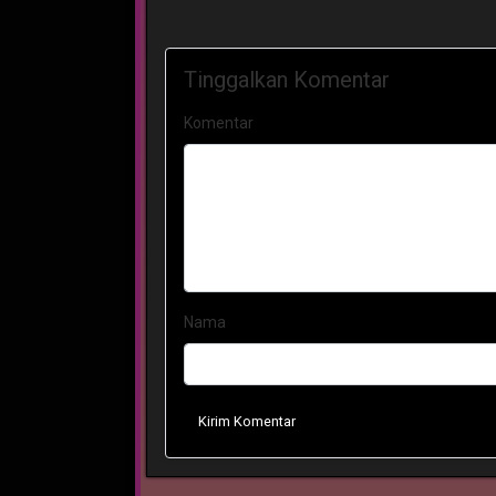
Tinggalkan Komentar
Komentar
Nama
Kirim Komentar