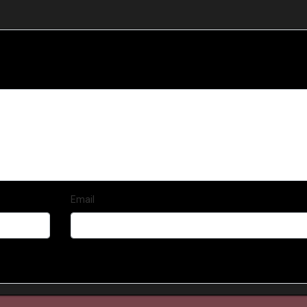
Email