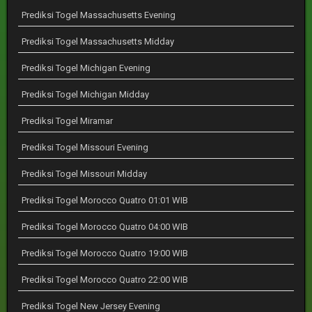
Prediksi Togel Massachusetts Evening
Prediksi Togel Massachusetts Midday
Prediksi Togel Michigan Evening
Prediksi Togel Michigan Midday
Prediksi Togel Miramar
Prediksi Togel Missouri Evening
Prediksi Togel Missouri Midday
Prediksi Togel Morocco Quatro 01:01 WIB
Prediksi Togel Morocco Quatro 04:00 WIB
Prediksi Togel Morocco Quatro 19:00 WIB
Prediksi Togel Morocco Quatro 22:00 WIB
Prediksi Togel New Jersey Evening