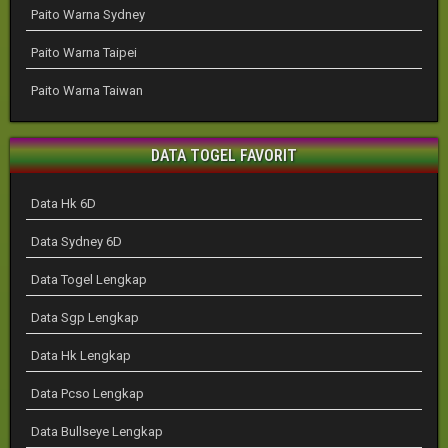
Paito Warna Sydney
Paito Warna Taipei
Paito Warna Taiwan
DATA TOGEL FAVORIT
Data Hk 6D
Data Sydney 6D
Data Togel Lengkap
Data Sgp Lengkap
Data Hk Lengkap
Data Pcso Lengkap
Data Bullseye Lengkap