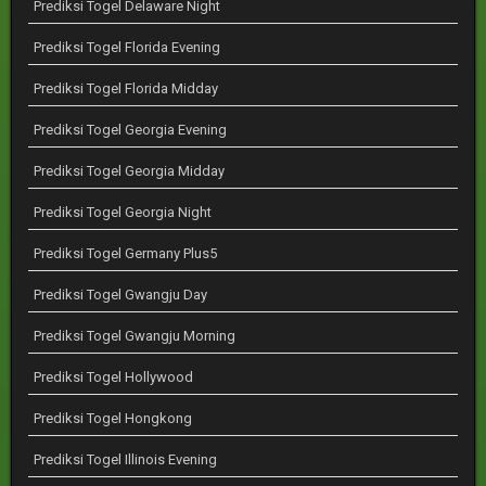
Prediksi Togel Delaware Night
Prediksi Togel Florida Evening
Prediksi Togel Florida Midday
Prediksi Togel Georgia Evening
Prediksi Togel Georgia Midday
Prediksi Togel Georgia Night
Prediksi Togel Germany Plus5
Prediksi Togel Gwangju Day
Prediksi Togel Gwangju Morning
Prediksi Togel Hollywood
Prediksi Togel Hongkong
Prediksi Togel Illinois Evening