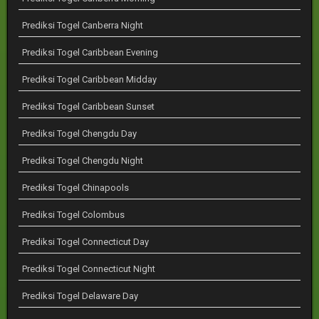
Prediksi Togel Canberra Night
Prediksi Togel Caribbean Evening
Prediksi Togel Caribbean Midday
Prediksi Togel Caribbean Sunset
Prediksi Togel Chengdu Day
Prediksi Togel Chengdu Night
Prediksi Togel Chinapools
Prediksi Togel Colombus
Prediksi Togel Connecticut Day
Prediksi Togel Connecticut Night
Prediksi Togel Delaware Day