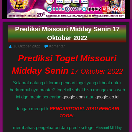
Prediksi Missouri Midday Senin 17
Oktober 2022
16 Oktober 2022
Komentar
Prediksi Togel Missouri
Midday Senin
17 Oktober 2022
Selamat datang di forum pencari togel yang di buat untuk
berkumpul nya master2 togel all sobat bisa mengakses web
ini dgn mesin pencarian
google.com
atau
google.co.id
dengan mengetik
PENCARITOGEL ATAU PENCARI
TOGEL
membahas pengeluaran dan prediksi togel
Missouri Midday