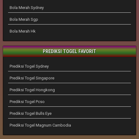
Bola Merah Sydney
Bola Merah Sgp
Bola Merah Hk
PREDIKSI TOGEL FAVORIT
Prediksi Togel Sydney
Prediksi Togel Singapore
Prediksi Togel Hongkong
Prediksi Togel Pcso
Prediksi Togel Bulls Eye
Prediksi Togel Magnum Cambodia