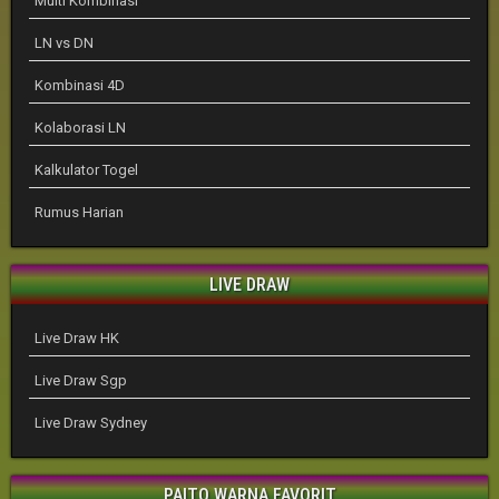
Multi Kombinasi
LN vs DN
Kombinasi 4D
Kolaborasi LN
Kalkulator Togel
Rumus Harian
LIVE DRAW
Live Draw HK
Live Draw Sgp
Live Draw Sydney
PAITO WARNA FAVORIT