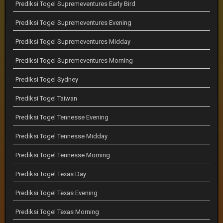
Prediksi Togel Supremeventures Early Bird
Prediksi Togel Supremeventures Evening
Prediksi Togel Supremeventures Midday
Prediksi Togel Supremeventures Morning
Prediksi Togel Sydney
Prediksi Togel Taiwan
Prediksi Togel Tennesse Evening
Prediksi Togel Tennesse Midday
Prediksi Togel Tennesse Morning
Prediksi Togel Texas Day
Prediksi Togel Texas Evening
Prediksi Togel Texas Morning