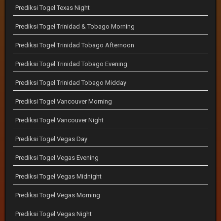
Prediksi Togel Texas Night
Prediksi Togel Trinidad & Tobago Morning
Prediksi Togel Trinidad Tobago Afternoon
Prediksi Togel Trinidad Tobago Evening
Prediksi Togel Trinidad Tobago Midday
Prediksi Togel Vancouver Morning
Prediksi Togel Vancouver Night
Prediksi Togel Vegas Day
Prediksi Togel Vegas Evening
Prediksi Togel Vegas Midnight
Prediksi Togel Vegas Morning
Prediksi Togel Vegas Night