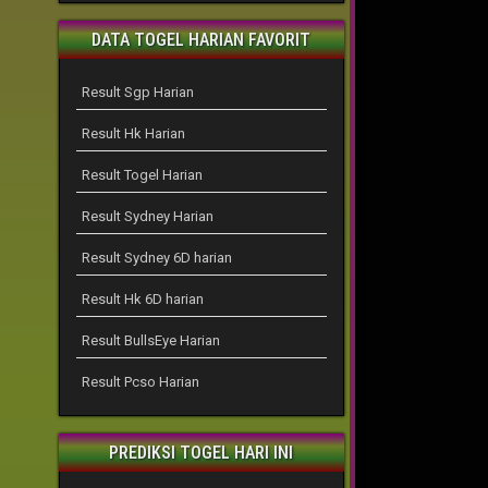
DATA TOGEL HARIAN FAVORIT
Result Sgp Harian
Result Hk Harian
Result Togel Harian
Result Sydney Harian
Result Sydney 6D harian
Result Hk 6D harian
Result BullsEye Harian
Result Pcso Harian
PREDIKSI TOGEL HARI INI