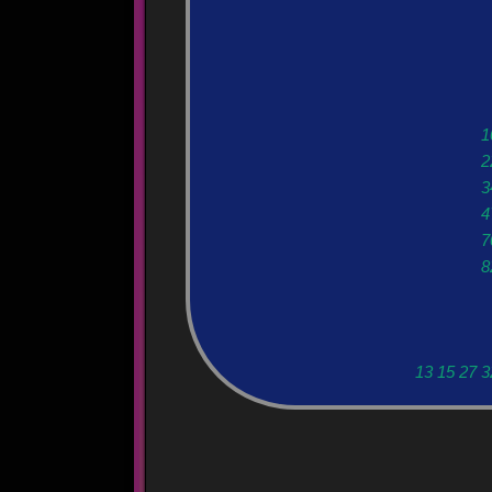
1
2
3
4
7
8
13 15 27 3