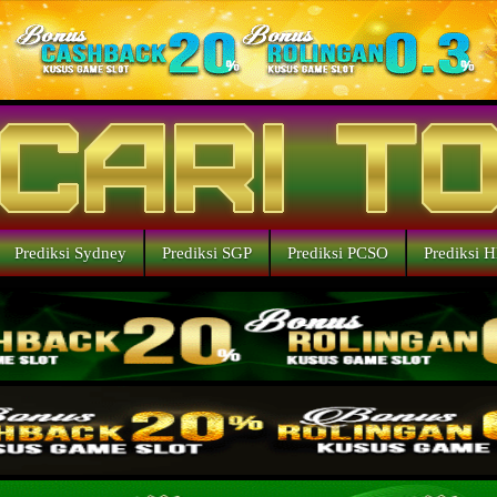
Prediksi Sydney
Prediksi SGP
Prediksi PCSO
Prediksi 