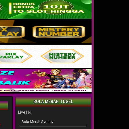
BOLA MERAH TOGEL
Live HK
Bola Merah Sydney
3