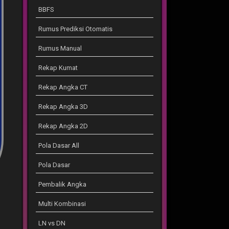
BBFS
Rumus Prediksi Otomatis
Rumus Manual
Rekap Kumat
Rekap Angka CT
Rekap Angka 3D
Rekap Angka 2D
Pola Dasar All
Pola Dasar
Pembalik Angka
Multi Kombinasi
LN vs DN