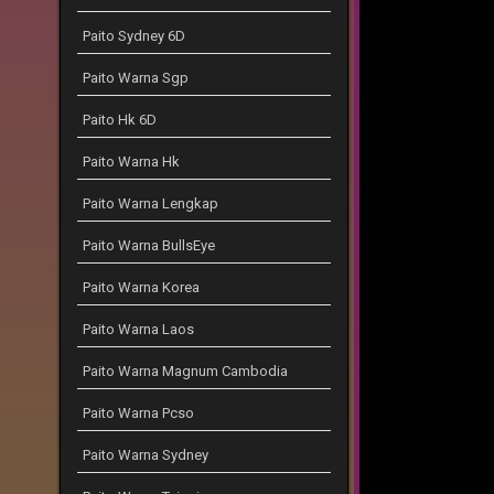
Paito Sydney 6D
Paito Warna Sgp
Paito Hk 6D
Paito Warna Hk
Paito Warna Lengkap
Paito Warna BullsEye
Paito Warna Korea
Paito Warna Laos
Paito Warna Magnum Cambodia
Paito Warna Pcso
Paito Warna Sydney