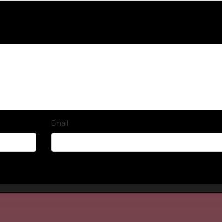
Email