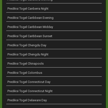
Prediksi Togel Canberra Night
Prediksi Togel Caribbean Evening
Prediksi Togel Caribbean Midday
Prediksi Togel Caribbean Sunset
Prediksi Togel Chengdu Day
Prediksi Togel Chengdu Night
Prediksi Togel Chinapools
Prediksi Togel Colombus
Prediksi Togel Connecticut Day
Prediksi Togel Connecticut Night
Prediksi Togel Delaware Day