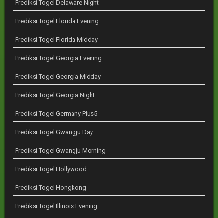
Prediksi Togel Delaware Night
Prediksi Togel Florida Evening
Prediksi Togel Florida Midday
Prediksi Togel Georgia Evening
Prediksi Togel Georgia Midday
Prediksi Togel Georgia Night
Prediksi Togel Germany Plus5
Prediksi Togel Gwangju Day
Prediksi Togel Gwangju Morning
Prediksi Togel Hollywood
Prediksi Togel Hongkong
Prediksi Togel Illinois Evening