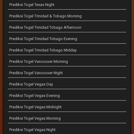
Prediksi Togel Texas Night
Prediksi Togel Trinidad & Tobago Morning
Prediksi Togel Trinidad Tobago Afternoon
Prediksi Togel Trinidad Tobago Evening
Prediksi Togel Trinidad Tobago Midday
Prediksi Togel Vancouver Morning
Prediksi Togel Vancouver Night
Prediksi Togel Vegas Day
Prediksi Togel Vegas Evening
Prediksi Togel Vegas Midnight
Prediksi Togel Vegas Morning
Prediksi Togel Vegas Night