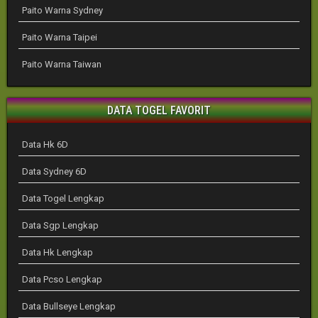
Paito Warna Sydney
Paito Warna Taipei
Paito Warna Taiwan
DATA TOGEL FAVORIT
Data Hk 6D
Data Sydney 6D
Data Togel Lengkap
Data Sgp Lengkap
Data Hk Lengkap
Data Pcso Lengkap
Data Bullseye Lengkap