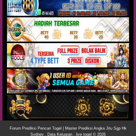
Forum Prediksi Pencari Togel | Master Prediksi Angka Jitu Sgp Hk
Sydney , Data Keluaran , live togel © 2026