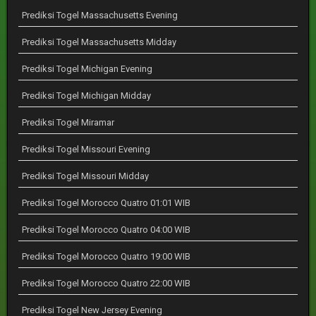
Prediksi Togel Massachusetts Evening
Prediksi Togel Massachusetts Midday
Prediksi Togel Michigan Evening
Prediksi Togel Michigan Midday
Prediksi Togel Miramar
Prediksi Togel Missouri Evening
Prediksi Togel Missouri Midday
Prediksi Togel Morocco Quatro 01:01 WIB
Prediksi Togel Morocco Quatro 04:00 WIB
Prediksi Togel Morocco Quatro 19:00 WIB
Prediksi Togel Morocco Quatro 22:00 WIB
Prediksi Togel New Jersey Evening