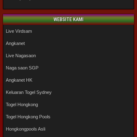
WEBSITE KAMI
Live Virdsam
Angkanet
Live Nagasaon
Naga saon SGP
Angkanet HK
Keluaran Togel Sydney
Togel Hongkong
Togel Hongkong Pools
Hongkongpools Asli