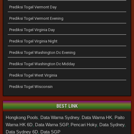
Prediksi Togel Vermont Day
Prediksi Togel Vermont Evening
Prediksi Togel Virginia Day
Prediksi Togel Virginia Night
Prediksi Togel Washington Dc Evening
Prediksi Togel Washington Dc Midday
Prediksi Togel West Virginia
Prediksi Togel Wisconsin
BEST LINK
Hongkong Pools
,
Data Warna Sydney
,
Data Warna HK
,
Paito
Warna HK 6D
,
Data Warna SGP
,
Pencari Hoky
,
Data Sydney
,
Data Sydney 6D
,
Data SGP