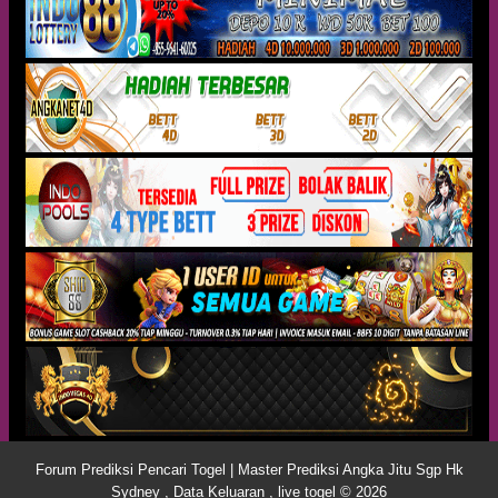
Forum Prediksi Pencari Togel | Master Prediksi Angka Jitu Sgp Hk
Sydney , Data Keluaran , live togel © 2026