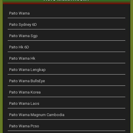
Paito Warna
Paito Sydney 6D
Paito Warna Sgp
Paito Hk 6D
Paito Warna Hk
Paito Warna Lengkap
Paito Warna BullsEye
Paito Warna Korea
Paito Warna Laos
Paito Warna Magnum Cambodia
Paito Warna Pcso