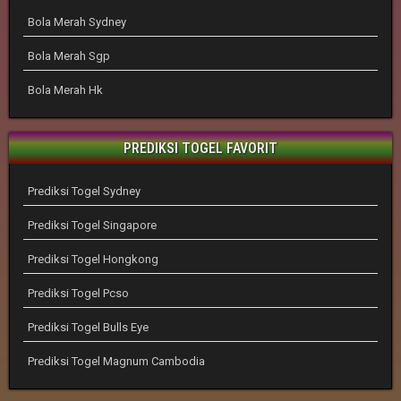
Bola Merah Sydney
Bola Merah Sgp
Bola Merah Hk
PREDIKSI TOGEL FAVORIT
Prediksi Togel Sydney
Prediksi Togel Singapore
Prediksi Togel Hongkong
Prediksi Togel Pcso
Prediksi Togel Bulls Eye
Prediksi Togel Magnum Cambodia