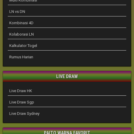
Multi Kombinasi
LN vs DN
Kombinasi 4D
Kolaborasi LN
Kalkulator Togel
Rumus Harian
LIVE DRAW
Live Draw HK
Live Draw Sgp
Live Draw Sydney
PAITO WARNA FAVORIT