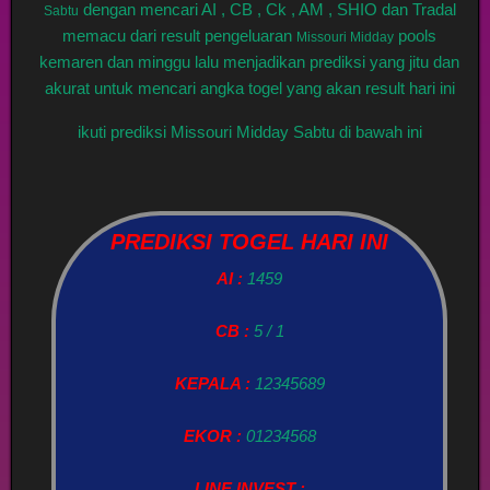
dengan mencari AI , CB , Ck , AM , SHIO dan Tradal
Sabtu
memacu dari result pengeluaran
pools
Missouri Midday
kemaren dan minggu lalu menjadikan prediksi yang jitu dan
akurat untuk mencari angka togel yang akan result hari ini
ikuti prediksi Missouri Midday Sabtu di bawah ini
PREDIKSI TOGEL HARI INI
AI :
1459
CB :
5 / 1
KEPALA :
12345689
EKOR :
01234568
LINE INVEST :