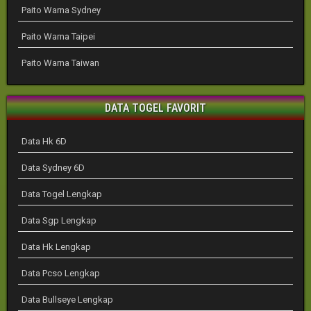
Paito Warna Sydney
Paito Warna Taipei
Paito Warna Taiwan
DATA TOGEL FAVORIT
Data Hk 6D
Data Sydney 6D
Data Togel Lengkap
Data Sgp Lengkap
Data Hk Lengkap
Data Pcso Lengkap
Data Bullseye Lengkap