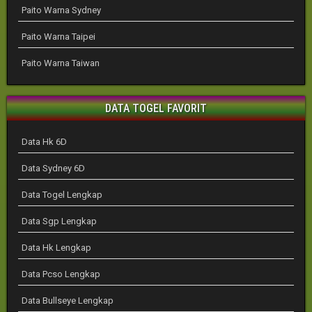
Paito Warna Sydney
Paito Warna Taipei
Paito Warna Taiwan
DATA TOGEL FAVORIT
Data Hk 6D
Data Sydney 6D
Data Togel Lengkap
Data Sgp Lengkap
Data Hk Lengkap
Data Pcso Lengkap
Data Bullseye Lengkap