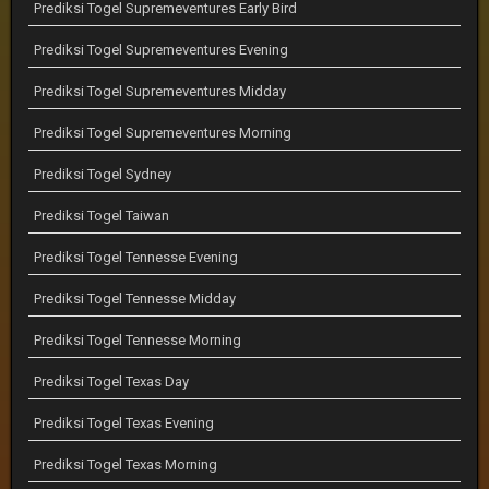
Prediksi Togel Supremeventures Early Bird
Prediksi Togel Supremeventures Evening
Prediksi Togel Supremeventures Midday
Prediksi Togel Supremeventures Morning
Prediksi Togel Sydney
Prediksi Togel Taiwan
Prediksi Togel Tennesse Evening
Prediksi Togel Tennesse Midday
Prediksi Togel Tennesse Morning
Prediksi Togel Texas Day
Prediksi Togel Texas Evening
Prediksi Togel Texas Morning