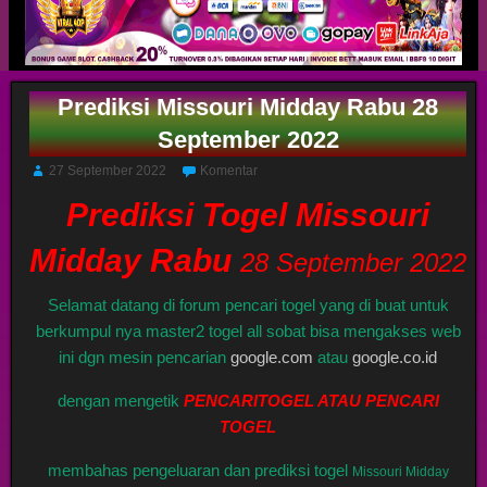
Prediksi Missouri Midday Rabu 28
September 2022
27 September 2022
Komentar
Prediksi Togel Missouri
Midday Rabu
28 September 2022
Selamat datang di forum pencari togel yang di buat untuk
berkumpul nya master2 togel all sobat bisa mengakses web
ini dgn mesin pencarian
google.com
atau
google.co.id
dengan mengetik
PENCARITOGEL ATAU PENCARI
TOGEL
membahas pengeluaran dan prediksi togel
Missouri Midday