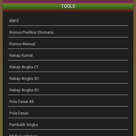
TOOLS
BBFS
Rumus Prediksi Otomatis
Rumus Manual
Rekap Kumat
Rekap Angka CT
Rekap Angka 3D
Rekap Angka 2D
Pola Dasar All
Pola Dasar
Pembalik Angka