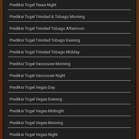
Prediksi Togel Texas Night
Prediksi Togel Trinidad & Tobago Morning
Prediksi Togel Trinidad Tobago Afternoon
Prediksi Togel Trinidad Tobago Evening
Prediksi Togel Trinidad Tobago Midday
Prediksi Togel Vancouver Morning
Prediksi Togel Vancouver Night
Prediksi Togel Vegas Day
Prediksi Togel Vegas Evening
Prediksi Togel Vegas Midnight
Prediksi Togel Vegas Morning
Prediksi Togel Vegas Night