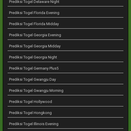
Prediksi Togel Delaware Night
Prediksi Togel Florida Evening
Prediksi Togel Florida Midday
Prediksi Togel Georgia Evening
Prediksi Togel Georgia Midday
Prediksi Togel Georgia Night
Prediksi Togel Germany Plus5
Prediksi Togel Gwangju Day
Prediksi Togel Gwangju Morning
Prediksi Togel Hollywood
Prediksi Togel Hongkong
Prediksi Togel Illinois Evening