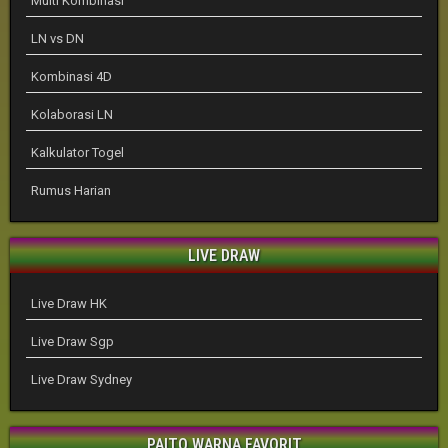
Multi Kombinasi
LN vs DN
Kombinasi 4D
Kolaborasi LN
Kalkulator Togel
Rumus Harian
LIVE DRAW
Live Draw HK
Live Draw Sgp
Live Draw Sydney
PAITO WARNA FAVORIT