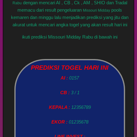
dengan mencari AI , CB , Ck , AM , SHIO dan Tradal
Rabu
memacu dari result pengeluaran
pools
Missouri Midday
kemaren dan minggu lalu menjadikan prediksi yang jitu dan
akurat untuk mencari angka togel yang akan result hari ini
ikuti prediksi Missouri Midday Rabu di bawah ini
PREDIKSI TOGEL HARI INI
AI :
0157
CB :
3 / 1
KEPALA :
12356789
EKOR :
01235678
LINE INVEST :