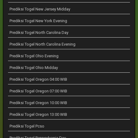
Prediksi Togel New Jersey Midday
Prediksi Togel New York Evening
Prediksi Togel North Carolina Day
Prediksi Togel North Carolina Evening
Prediksi Togel Ohio Evening
Prediksi Togel Ohio Midday
Prediksi Togel Oregon 04:00 WIB
Prediksi Togel Oregon 07:00 WIB
Prediksi Togel Oregon 10:00 WIB
Prediksi Togel Oregon 13:00 WIB
Prediksi Togel Pcso
Prediksi Togel Pennsylvania Day