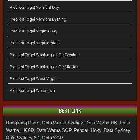
Prediksi Togel Vermont Day
Prediksi Togel Vermont Evening
Prediksi Togel Virginia Day
Prediksi Togel Virginia Night
Prediksi Togel Washington Dc Evening
Prediksi Togel Washington Dc Midday
Prediksi Togel West Virginia
Prediksi Togel Wisconsin
BEST LINK
Hongkong Pools
,
Data Warna Sydney
,
Data Warna HK
,
Paito
Warna HK 6D
,
Data Warna SGP
,
Pencari Hoky
,
Data Sydney
,
Data Sydney 6D
,
Data SGP