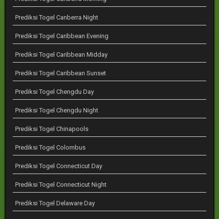
Prediksi Togel Canberra Night
Prediksi Togel Caribbean Evening
Prediksi Togel Caribbean Midday
Prediksi Togel Caribbean Sunset
Prediksi Togel Chengdu Day
Prediksi Togel Chengdu Night
Prediksi Togel Chinapools
Prediksi Togel Colombus
Prediksi Togel Connecticut Day
Prediksi Togel Connecticut Night
Prediksi Togel Delaware Day