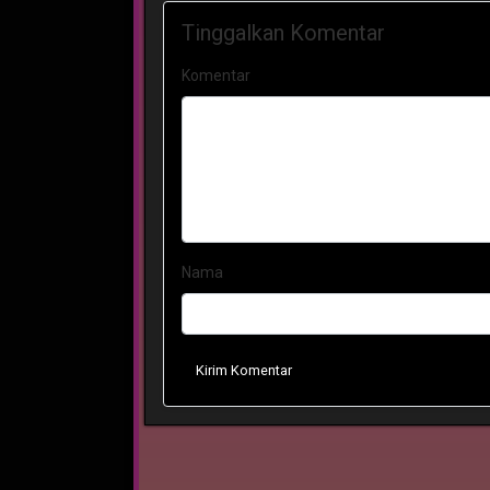
Tinggalkan Komentar
Komentar
Nama
Kirim Komentar