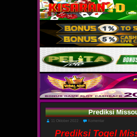
Prediksi Misso
11 Oktober 2022
Komentar
Prediksi Togel Mi