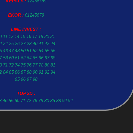
KEPALA :
12456789
EKOR :
01245678
LINE INVEST :
0 11 12 14 15 16 17 18 20 21
2 24 25 26 27 28 40 41 42 44
5 46 47 48 50 51 52 54 55 56
7 58 60 61 62 64 65 66 67 68
0 71 72 74 75 76 77 78 80 81
2 84 85 86 87 88 90 91 92 94
95 96 97 98
TOP 2D :
8 46 55 60 71 72 76 78 80 85 88 92 94