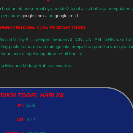
di buat untuk berkumpul nya master2 togel all sobat bisa mengakses
n pencarian
google.com
atau
google.co.id
k
PENCARITOGEL ATAU PENCARI TOGEL
dengan mencari AI , CB , Ck , AM , SHIO dan Trad
issouri Midday
Rabu
pools kemaren dan minggu lalu menjadikan prediksi yang jitu da
idday
ncari angka togel yang akan result hari ini
iksi Missouri Midday Rabu di bawah ini
DIKSI TOGEL HARI INI
AI :
0256
CB :
4 / 1