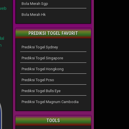
Bola Merah Sgp
 web
Bola Merah Hk
PREDIKSI TOGEL FAVORIT
al
n
Prediksi Togel Sydney
Prediksi Togel Singapore
Prediksi Togel Hongkong
Prediksi Togel Pcso
Prediksi Togel Bulls Eye
Prediksi Togel Magnum Cambodia
TOOLS