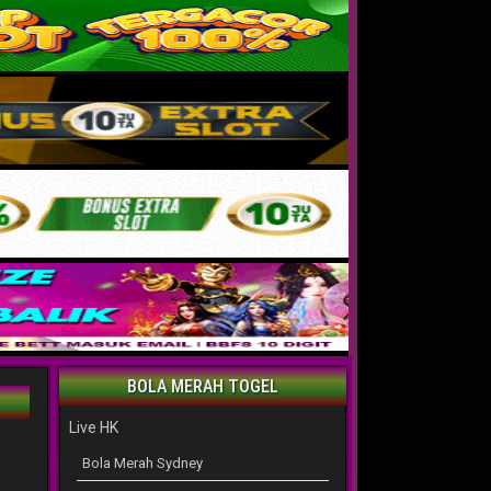
BOLA MERAH TOGEL
Live HK
Bola Merah Sydney