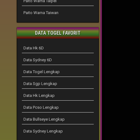
Paito Warna Taipei
Paito Warna Taiwan
DATA TOGEL FAVORIT
Data Hk 6D
Data Sydney 6D
Data Togel Lengkap
Data Sgp Lengkap
Data Hk Lengkap
Data Pcso Lengkap
Data Bullseye Lengkap
Data Sydney Lengkap