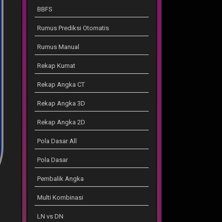
BBFS
Rumus Prediksi Otomatis
Rumus Manual
Rekap Kumat
Rekap Angka CT
Rekap Angka 3D
Rekap Angka 2D
Pola Dasar All
Pola Dasar
Pembalik Angka
Multi Kombinasi
LN vs DN