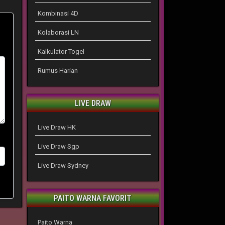
Kombinasi 4D
Kolaborasi LN
Kalkulator Togel
Rumus Harian
LIVE DRAW
Live Draw HK
Live Draw Sgp
Live Draw Sydney
PAITO WARNA FAVORIT
Paito Warna