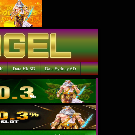
HK
Data Hk 6D
Data Sydney 6D