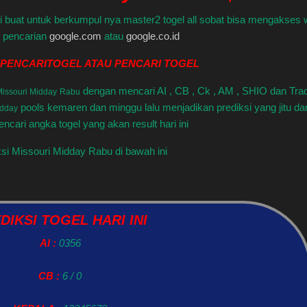
di buat untuk berkumpul nya master2 togel all sobat bisa mengakses
n pencarian
google.com
atau
google.co.id
k
PENCARITOGEL ATAU PENCARI TOGEL
dengan mencari AI , CB , Ck , AM , SHIO dan Trad
issouri Midday
Rabu
pools kemaren dan minggu lalu menjadikan prediksi yang jitu da
idday
ncari angka togel yang akan result hari ini
iksi Missouri Midday Rabu di bawah ini
DIKSI TOGEL HARI INI
AI :
0356
CB :
6 / 0