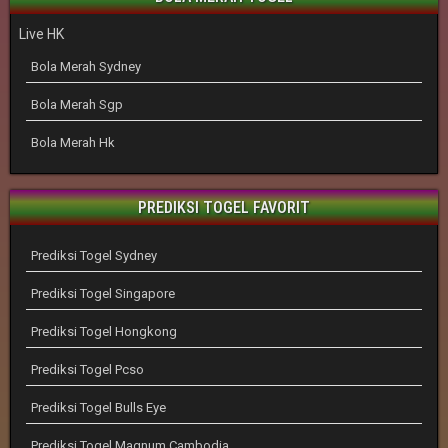
Live HK
Bola Merah Sydney
Bola Merah Sgp
Bola Merah Hk
PREDIKSI TOGEL FAVORIT
Prediksi Togel Sydney
Prediksi Togel Singapore
Prediksi Togel Hongkong
Prediksi Togel Pcso
Prediksi Togel Bulls Eye
Prediksi Togel Magnum Cambodia