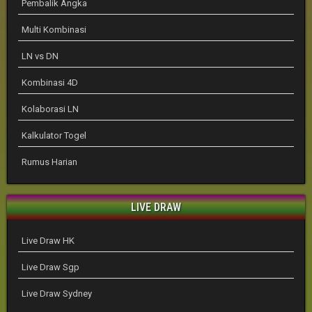
Pembalik Angka
Multi Kombinasi
LN vs DN
Kombinasi 4D
Kolaborasi LN
Kalkulator Togel
Rumus Harian
LIVE DRAW
Live Draw HK
Live Draw Sgp
Live Draw Sydney