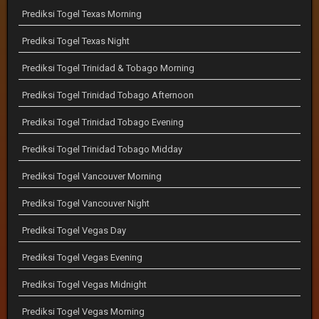
Prediksi Togel Texas Morning
Prediksi Togel Texas Night
Prediksi Togel Trinidad & Tobago Morning
Prediksi Togel Trinidad Tobago Afternoon
Prediksi Togel Trinidad Tobago Evening
Prediksi Togel Trinidad Tobago Midday
Prediksi Togel Vancouver Morning
Prediksi Togel Vancouver Night
Prediksi Togel Vegas Day
Prediksi Togel Vegas Evening
Prediksi Togel Vegas Midnight
Prediksi Togel Vegas Morning