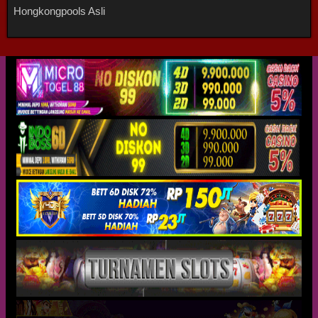
Hongkongpools Asli