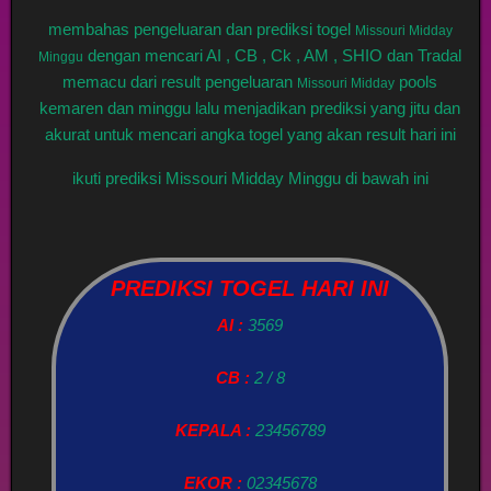
membahas pengeluaran dan prediksi togel
Missouri Midday
dengan mencari AI , CB , Ck , AM , SHIO dan Tradal
Minggu
memacu dari result pengeluaran
pools
Missouri Midday
kemaren dan minggu lalu menjadikan prediksi yang jitu dan
akurat untuk mencari angka togel yang akan result hari ini
ikuti prediksi Missouri Midday Minggu di bawah ini
PREDIKSI TOGEL HARI INI
AI :
3569
CB :
2 / 8
KEPALA :
23456789
EKOR :
02345678