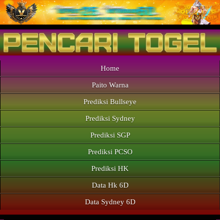
Home
Paito Warna
Prediksi Bullseye
Prediksi Sydney
Prediksi SGP
Prediksi PCSO
Prediksi HK
Data Hk 6D
Data Sydney 6D