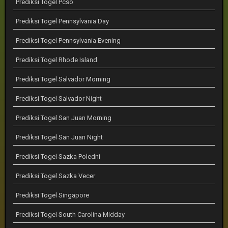
Prediksi Togel Pcso
Prediksi Togel Pennsylvania Day
Prediksi Togel Pennsylvania Evening
Prediksi Togel Rhode Island
Prediksi Togel Salvador Morning
Prediksi Togel Salvador Night
Prediksi Togel San Juan Morning
Prediksi Togel San Juan Night
Prediksi Togel Sazka Poledni
Prediksi Togel Sazka Vecer
Prediksi Togel Singapore
Prediksi Togel South Carolina Midday