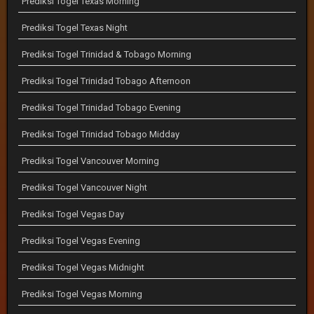
Prediksi Togel Texas Morning
Prediksi Togel Texas Night
Prediksi Togel Trinidad & Tobago Morning
Prediksi Togel Trinidad Tobago Afternoon
Prediksi Togel Trinidad Tobago Evening
Prediksi Togel Trinidad Tobago Midday
Prediksi Togel Vancouver Morning
Prediksi Togel Vancouver Night
Prediksi Togel Vegas Day
Prediksi Togel Vegas Evening
Prediksi Togel Vegas Midnight
Prediksi Togel Vegas Morning