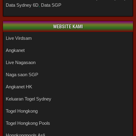
Data Sydney 6D
,
Data SGP
WEBSITE KAMI
Live Virdsam
Angkanet
Live Nagasaon
Naga saon SGP
Angkanet HK
Keluaran Togel Sydney
Togel Hongkong
Togel Hongkong Pools
Hongkongpools Asli