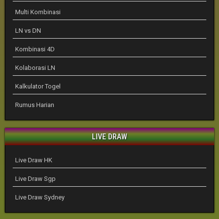
Multi Kombinasi
LN vs DN
Kombinasi 4D
Kolaborasi LN
Kalkulator Togel
Rumus Harian
LIVE DRAW
Live Draw HK
Live Draw Sgp
Live Draw Sydney