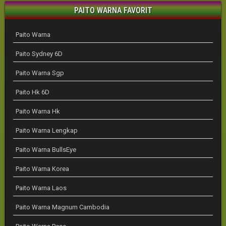
PAITO WARNA FAVORIT
Paito Warna
Paito Sydney 6D
Paito Warna Sgp
Paito Hk 6D
Paito Warna Hk
Paito Warna Lengkap
Paito Warna BullsEye
Paito Warna Korea
Paito Warna Laos
Paito Warna Magnum Cambodia