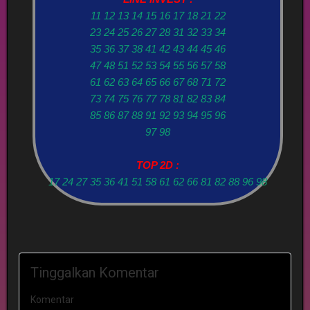
11 12 13 14 15 16 17 18 21 22
23 24 25 26 27 28 31 32 33 34
35 36 37 38 41 42 43 44 45 46
47 48 51 52 53 54 55 56 57 58
61 62 63 64 65 66 67 68 71 72
73 74 75 76 77 78 81 82 83 84
85 86 87 88 91 92 93 94 95 96
97 98
TOP 2D :
17 24 27 35 36 41 51 58 61 62 66 81 82 88 96 98
Tinggalkan Komentar
Komentar