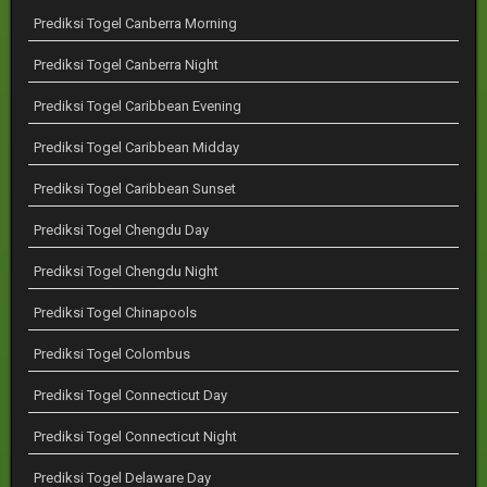
Prediksi Togel Canberra Morning
Prediksi Togel Canberra Night
Prediksi Togel Caribbean Evening
Prediksi Togel Caribbean Midday
Prediksi Togel Caribbean Sunset
Prediksi Togel Chengdu Day
Prediksi Togel Chengdu Night
Prediksi Togel Chinapools
Prediksi Togel Colombus
Prediksi Togel Connecticut Day
Prediksi Togel Connecticut Night
Prediksi Togel Delaware Day