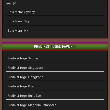
Live HK
Bola Merah Sydney
Bola Merah Sgp
Bola Merah Hk
PREDIKSI TOGEL FAVORIT
Prediksi Togel Sydney
Prediksi Togel Singapore
Prediksi Togel Hongkong
Prediksi Togel Pcso
Prediksi Togel Bulls Eye
Prediksi Togel Magnum Cambodia