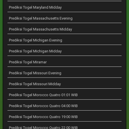
Prediksi Togel Maryland Midday
Prediksi Togel Massachusetts Evening
Prediksi Togel Massachusetts Midday
Prediksi Togel Michigan Evening
Prediksi Togel Michigan Midday
Prediksi Togel Miramar
Prediksi Togel Missouri Evening
Prediksi Togel Missouri Midday
Prediksi Togel Morocco Quatro 01:01 WIB
Prediksi Togel Morocco Quatro 04:00 WIB
Prediksi Togel Morocco Quatro 19:00 WIB
Prediksi Togel Morocco Quatro 22:00 WIB