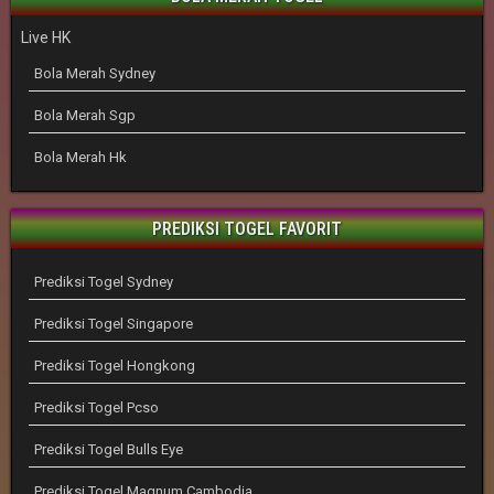
Live HK
Bola Merah Sydney
Bola Merah Sgp
Bola Merah Hk
PREDIKSI TOGEL FAVORIT
Prediksi Togel Sydney
Prediksi Togel Singapore
Prediksi Togel Hongkong
Prediksi Togel Pcso
Prediksi Togel Bulls Eye
Prediksi Togel Magnum Cambodia