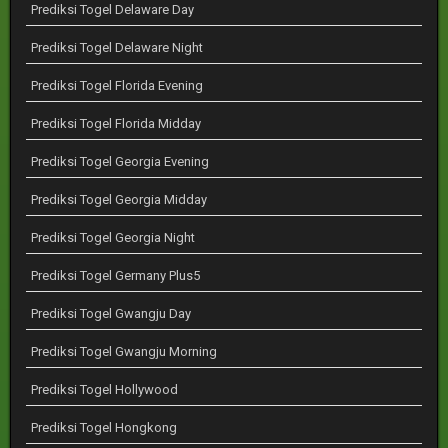
Prediksi Togel Delaware Day
Prediksi Togel Delaware Night
Prediksi Togel Florida Evening
Prediksi Togel Florida Midday
Prediksi Togel Georgia Evening
Prediksi Togel Georgia Midday
Prediksi Togel Georgia Night
Prediksi Togel Germany Plus5
Prediksi Togel Gwangju Day
Prediksi Togel Gwangju Morning
Prediksi Togel Hollywood
Prediksi Togel Hongkong