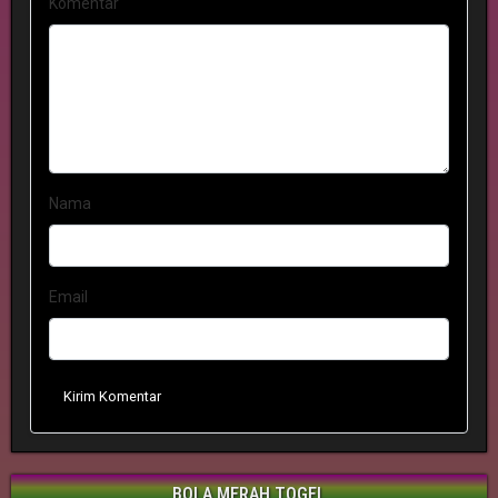
Komentar
Nama
Email
Kirim Komentar
BOLA MERAH TOGEL