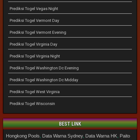
Prediksi Togel Vegas Night
Prediksi Togel Vermont Day
Prediksi Togel Vermont Evening
Prediksi Togel Virginia Day
Prediksi Togel Virginia Night
Prediksi Togel Washington Dc Evening
Prediksi Togel Washington Dc Midday
Prediksi Togel West Virginia
Prediksi Togel Wisconsin
BEST LINK
Hongkong Pools
,
Data Warna Sydney
,
Data Warna HK
,
Paito