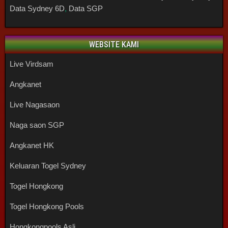
Data Sydney 6D
,
Data SGP
WEBSITE KAMI
Live Virdsam
Angkanet
Live Nagasaon
Naga saon SGP
Angkanet HK
Keluaran Togel Sydney
Togel Hongkong
Togel Hongkong Pools
Hongkongpools Asli