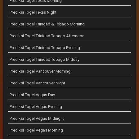
Prediksi Togel Texas Morning
Prediksi Togel Texas Night
Prediksi Togel Trinidad & Tobago Morning
Prediksi Togel Trinidad Tobago Afternoon
Prediksi Togel Trinidad Tobago Evening
Prediksi Togel Trinidad Tobago Midday
Prediksi Togel Vancouver Morning
Prediksi Togel Vancouver Night
Prediksi Togel Vegas Day
Prediksi Togel Vegas Evening
Prediksi Togel Vegas Midnight
Prediksi Togel Vegas Morning