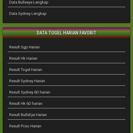
Data Bullseye Lengkap
Data Sydney Lengkap
DATA TOGEL HARIAN FAVORIT
Result Sgp Harian
Result Hk Harian
Result Togel Harian
Result Sydney Harian
Result Sydney 6D harian
Result Hk 6D harian
Result BullsEye Harian
Result Pcso Harian