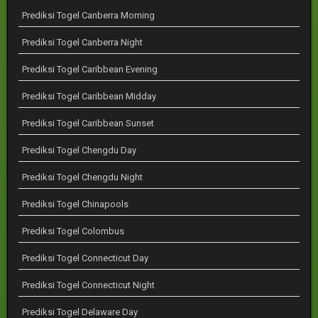
Prediksi Togel Canberra Morning
Prediksi Togel Canberra Night
Prediksi Togel Caribbean Evening
Prediksi Togel Caribbean Midday
Prediksi Togel Caribbean Sunset
Prediksi Togel Chengdu Day
Prediksi Togel Chengdu Night
Prediksi Togel Chinapools
Prediksi Togel Colombus
Prediksi Togel Connecticut Day
Prediksi Togel Connecticut Night
Prediksi Togel Delaware Day