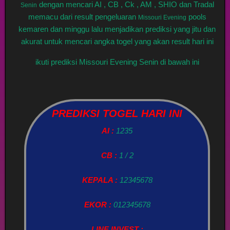
dengan mencari AI , CB , Ck , AM , SHIO dan Tradal
Senin
memacu dari result pengeluaran
pools
Missouri Evening
kemaren dan minggu lalu menjadikan prediksi yang jitu dan
akurat untuk mencari angka togel yang akan result hari ini
ikuti prediksi Missouri Evening Senin di bawah ini
PREDIKSI TOGEL HARI INI
AI :
1235
CB :
1 / 2
KEPALA :
12345678
EKOR :
012345678
LINE INVEST :