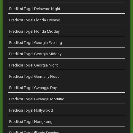
Prediksi Togel Delaware Night
Prediksi Togel Florida Evening
Prediksi Togel Florida Midday
Prediksi Togel Georgia Evening
Prediksi Togel Georgia Midday
Prediksi Togel Georgia Night
Prediksi Togel Germany Plus5
Prediksi Togel Gwangju Day
Prediksi Togel Gwangju Morning
Prediksi Togel Hollywood
Prediksi Togel Hongkong
Prediksi Togel Illinois Evening