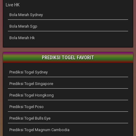
Live HK
Bola Merah Sydney
Bola Merah Sgp
Bola Merah Hk
PREDIKSI TOGEL FAVORIT
Prediksi Togel Sydney
Prediksi Togel Singapore
Prediksi Togel Hongkong
Prediksi Togel Pcso
Prediksi Togel Bulls Eye
Prediksi Togel Magnum Cambodia