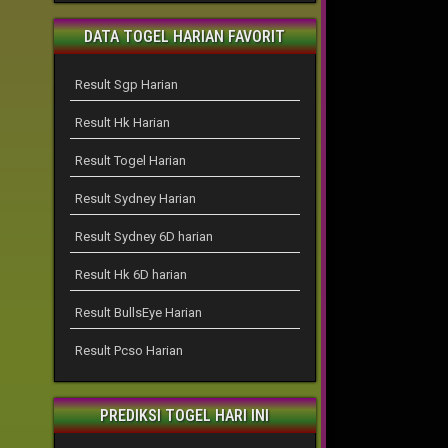
DATA TOGEL HARIAN FAVORIT
Result Sgp Harian
Result Hk Harian
Result Togel Harian
Result Sydney Harian
Result Sydney 6D harian
Result Hk 6D harian
Result BullsEye Harian
Result Pcso Harian
PREDIKSI TOGEL HARI INI