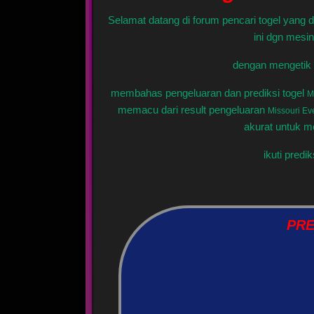
Selamat datang di forum pencari togel yang 
ini dgn mesi
dengan mengeti
membahas pengeluaran dan prediksi togel
M
memacu dari result pengeluaran
Missouri Ev
akurat untuk me
ikuti predi
PRE