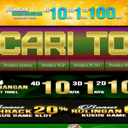
Prediksi Sydney
Prediksi SGP
Prediksi PCSO
Prediksi 