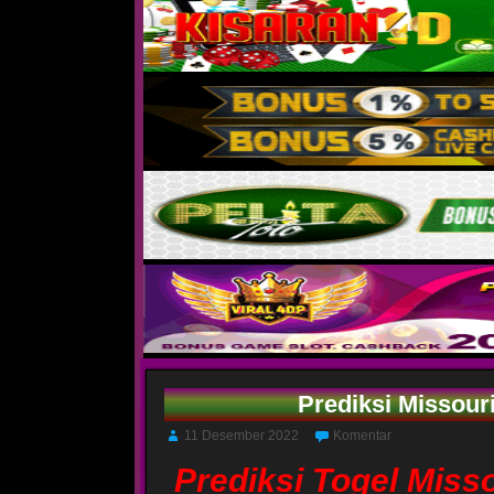
Prediksi Missour
11 Desember 2022
Komentar
Prediksi Togel Miss