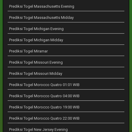
Prediksi Togel Massachusetts Evening
Prediksi Togel Massachusetts Midday
Prediksi Togel Michigan Evening
Prediksi Togel Michigan Midday
Prediksi Togel Miramar
Prediksi Togel Missouri Evening
Prediksi Togel Missouri Midday
Prediksi Togel Morocco Quatro 01:01 WIB
Prediksi Togel Morocco Quatro 04:00 WIB
Prediksi Togel Morocco Quatro 19:00 WIB
Prediksi Togel Morocco Quatro 22:00 WIB
Prediksi Togel New Jersey Evening