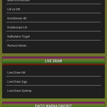
Multi Kombinasi
LN vs DN
Kombinasi 4D
Kolaborasi LN
Kalkulator Togel
Rumus Harian
LIVE DRAW
Live Draw HK
Live Draw Sgp
Live Draw Sydney
PAITO WARNA FAVORIT