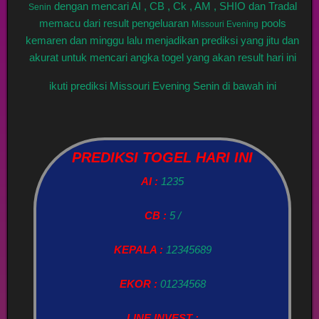
dengan mencari AI , CB , Ck , AM , SHIO dan Tradal
Senin
memacu dari result pengeluaran
pools
Missouri Evening
kemaren dan minggu lalu menjadikan prediksi yang jitu dan
akurat untuk mencari angka togel yang akan result hari ini
ikuti prediksi Missouri Evening Senin di bawah ini
PREDIKSI TOGEL HARI INI
AI :
1235
CB :
5 /
KEPALA :
12345689
EKOR :
01234568
LINE INVEST :