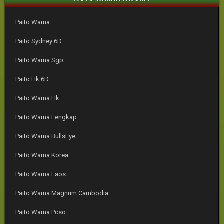
Paito Warna
Paito Sydney 6D
Paito Warna Sgp
Paito Hk 6D
Paito Warna Hk
Paito Warna Lengkap
Paito Warna BullsEye
Paito Warna Korea
Paito Warna Laos
Paito Warna Magnum Cambodia
Paito Warna Pcso