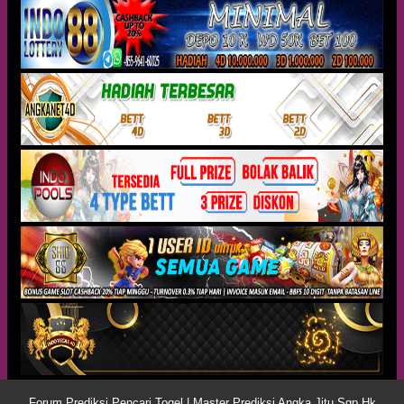
Forum Prediksi Pencari Togel | Master Prediksi Angka Jitu Sgp Hk