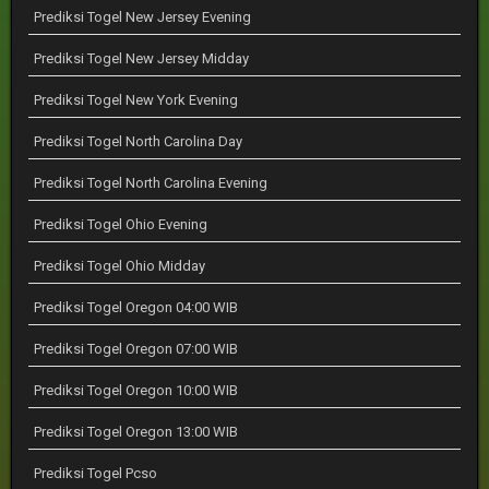
Prediksi Togel New Jersey Evening
Prediksi Togel New Jersey Midday
Prediksi Togel New York Evening
Prediksi Togel North Carolina Day
Prediksi Togel North Carolina Evening
Prediksi Togel Ohio Evening
Prediksi Togel Ohio Midday
Prediksi Togel Oregon 04:00 WIB
Prediksi Togel Oregon 07:00 WIB
Prediksi Togel Oregon 10:00 WIB
Prediksi Togel Oregon 13:00 WIB
Prediksi Togel Pcso