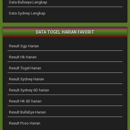
Data Bullseye Lengkap
Data Sydney Lengkap
DATA TOGEL HARIAN FAVORIT
Result Sgp Harian
Result Hk Harian
Result Togel Harian
Result Sydney Harian
Result Sydney 6D harian
Result Hk 6D harian
Result BullsEye Harian
Result Pcso Harian