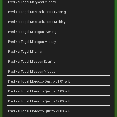
Prediksi Togel Maryland Midday
Prediksi Togel Massachusetts Evening
Prediksi Togel Massachusetts Midday
Prediksi Togel Michigan Evening
Prediksi Togel Michigan Midday
Prediksi Togel Miramar
Prediksi Togel Missouri Evening
Prediksi Togel Missouri Midday
Prediksi Togel Morocco Quatro 01:01 WIB
Prediksi Togel Morocco Quatro 04:00 WIB
Prediksi Togel Morocco Quatro 19:00 WIB
Prediksi Togel Morocco Quatro 22:00 WIB