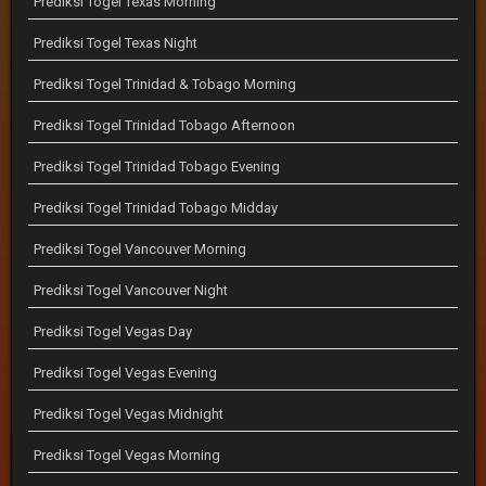
Prediksi Togel Texas Morning
Prediksi Togel Texas Night
Prediksi Togel Trinidad & Tobago Morning
Prediksi Togel Trinidad Tobago Afternoon
Prediksi Togel Trinidad Tobago Evening
Prediksi Togel Trinidad Tobago Midday
Prediksi Togel Vancouver Morning
Prediksi Togel Vancouver Night
Prediksi Togel Vegas Day
Prediksi Togel Vegas Evening
Prediksi Togel Vegas Midnight
Prediksi Togel Vegas Morning