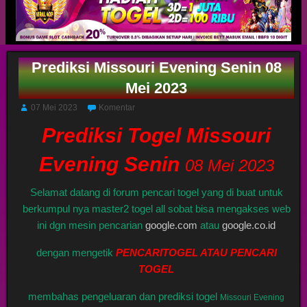
Prediksi Missouri Evening Senin 08
Mei 2023
07 Mei 2023
Komentar
Prediksi Togel Missouri
Evening Senin
08 Mei 2023
Selamat datang di forum pencari togel yang di buat untuk
berkumpul nya master2 togel all sobat bisa mengakses web
ini dgn mesin pencarian
google.com
atau
google.co.id
dengan mengetik
PENCARITOGEL ATAU PENCARI
TOGEL
membahas pengeluaran dan prediksi togel
Missouri Evening