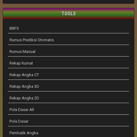
TOOLS
BBFS
Rumus Prediksi Otomatis
Rumus Manual
Rekap Kumat
Rekap Angka CT
Rekap Angka 3D
Rekap Angka 2D
Pola Dasar All
Pola Dasar
Pembalik Angka