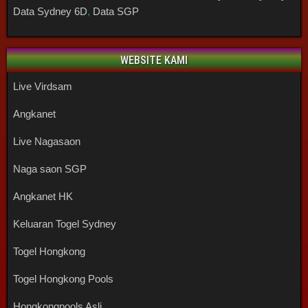
Data Sydney 6D
,
Data SGP
WEBSITE KAMI
Live Virdsam
Angkanet
Live Nagasaon
Naga saon SGP
Angkanet HK
Keluaran Togel Sydney
Togel Hongkong
Togel Hongkong Pools
Hongkongpools Asli